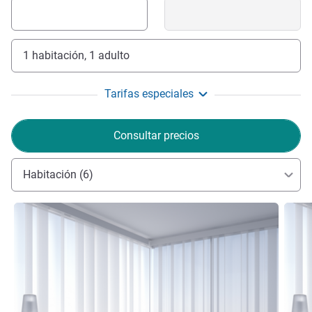
1 habitación, 1 adulto
Tarifas especiales
Consultar precios
Habitación (6)
Más información
Más i