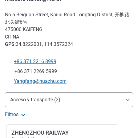
No 6 Beiguan Street, Kailiu Road Longting District, 开柳路
北关街6号
475000
KAIFENG
CHINA
GPS
:
34.8222001, 114.3572324
+86 371 2216 8999
Teléfono
Fax
+86 371 2269 5999
Correo electrónico de contacto
Yangfang@huazhu.com
Acceso y transporte
Acceso y transporte (2)
Filtros
ZHENGZHOU RAILWAY