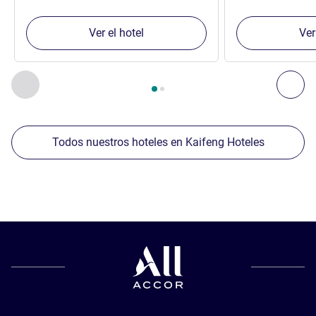
Ver el hotel
Ver
Página
1
de
2
, Nuestros establecimientos cercanos 1 :, Nuest
Anterior - Nuestros establecimientos cercanos
Sig
Todos nuestros hoteles en Kaifeng Hoteles