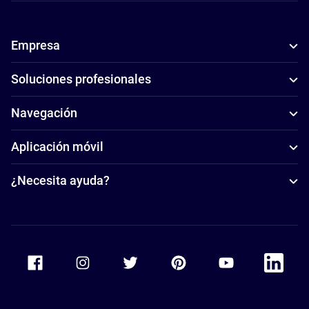
Empresa
Soluciones profesionales
Navegación
Aplicación móvil
¿Necesita ayuda?
Accor Facebook
Accor Instagram
Accor Twitter
Accor Pinterest
Accor Youtube
Accor Li