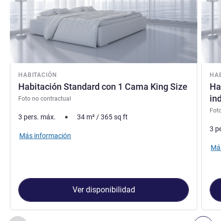
HABITACIÓN
HA
Habitación Standard con 1 Cama King Size
Ha
in
Foto no contractual
Foto
3 pers. máx.
34
m²
/
365
sq ft
3 p
Más información
Más
Ver disponibilidad