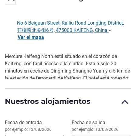
No 6 Beiguan Street, Kailiu Road Longting District,
开柳路北关街6号, 475000 KAIFENG, China
-
Ver el mapa
Mercure Kaifeng North está situado en el corazón de
Descripción
Kaifeng, con fácil acceso a la ciudad. Está a solo 20
minutos en coche de Qingming Shanghe Yuan y a 5 km de
la estación de ferrocarril de Kaifeng. El hotel está rodeado
por el centro comercial Dennis, el pintoresco Wan Sui
Shan, el parque LongTing y otros destinos turísticos.
Nuestros alojamientos
Ofrece 95 elegantes habitaciones, un restaurante,
gimnasio, lavandería y salas de reuniones. Es perfecto
tanto para huéspedes en viajes de ocio como de negocios.
Reservar este hotel
Fecha de entrada
Fecha de salida
por ejemplo: 13/08/2026
por ejemplo: 13/08/2026