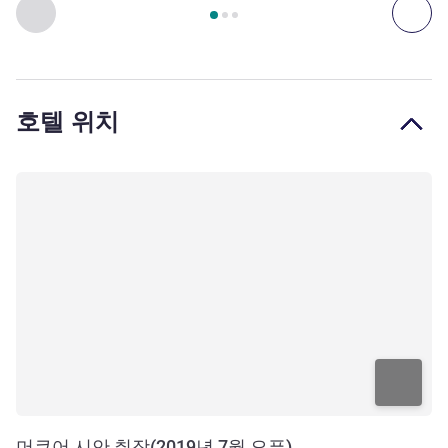
3
/
1
페이지
, 객실 1 : 스탠다드룸 - 킹사이즈 베드 1개 , 객실 2
이전 - 객실
다음
호텔 위치
머큐어 시안 취장(2019년 7월 오픈)