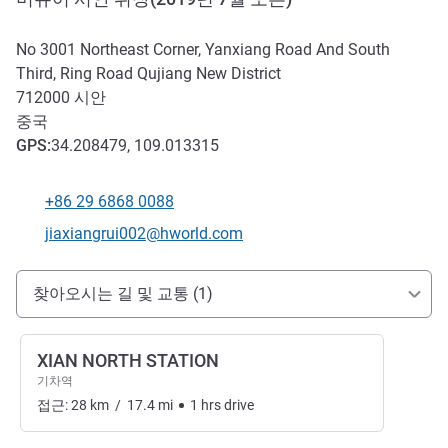
No 3001 Northeast Corner, Yanxiang Road And South
Third, Ring Road Qujiang New District
712000
시안
중국
GPS
:
34.208479, 109.013315
+86 29 6868 0088
전화
E-mail
jiaxiangrui002@hworld.com
호텔 접근 및 교통
찾아오시는 길 및 교통 (1)
XIAN NORTH STATION
기차역
접근:
28
km
/
17.4
mi
1
hrs
drive