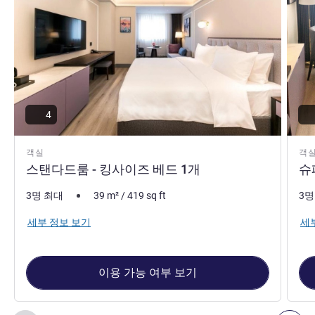
4
객실
객
스탠다드룸 - 킹사이즈 베드 1개
슈
3명 최대
39
m²
/
419
sq ft
3명
세부 정보 보기
세
이용 가능 여부 보기