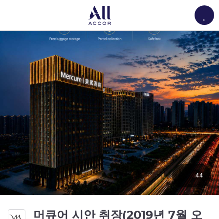
Load
44
머큐어 시안 취장(2019년 7월 오