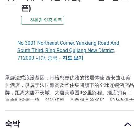
4성
픈)
친환경 인증 획득
No 3001 Northeast Corner, Yanxiang Road And
South Third, Ring Road Qujiang New District,
712000 시안, 중국
-
지도 보기
承袭法式浪漫基因，带给您更优雅的旅居体验 西安曲江美
호텔설명
居酒店，隶属于法国雅高及华住集团旗下的全球连锁酒店品
牌，距离大唐不夜城、大唐芙蓉园4公里路程。酒店拥有二
百余间设施一流，舒适优雅，宽敞明亮的客房，房内提供无
线Wi-Fi，保险箱，冰箱，平板电视，胶囊咖啡机等设施设
备，嘉宾房提供蓝牙音箱，免费迷你吧和浴袍等至尊礼遇。
숙박
在您忙碌一天之后，使您在美居专属香氛下尽享轻松浪漫的
法式生活。酒店还提供多功能会议厅，健身房，自助洗衣
房，中西式餐厅等设施一应俱全。周边餐饮，娱乐等生活设