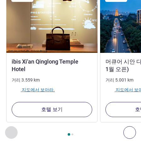
ibis Xi'an Qinglong Temple
머큐어 시안 다
1성
4성
Hotel
1월 오픈)
거리
3.559
km
거리
5.001
km
지도에서 보아라.
지도에서 보
호텔 보기
호
2
/
1
페이지
, 주변에 있는 다른 시설 1 :, 주변에 있는 다른 시설 2 
이전 - 주변에 있는 다른 시설
다음