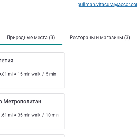
Контактный адрес электр
pullman.vitacura@accor.c
Природные места (3)
Рестораны и магазины (3)
летия
0.81
mi
15
min
walk
/
5
min
о Метрополитан
1.61
mi
35
min
walk
/
10
min