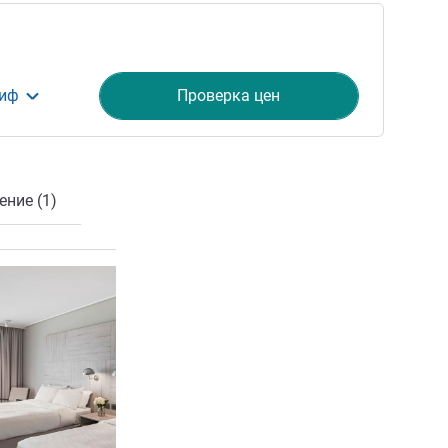
риф
Проверка цен
ние (1)
ия
Подробная информация