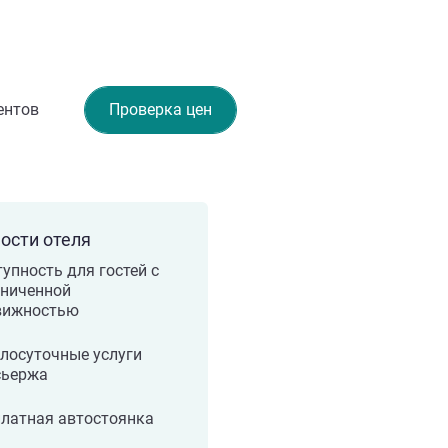
ентов
Проверка цен
ости отеля
упность для гостей с
аниченной
вижностью
лосуточные услуги
сьержа
платная автостоянка