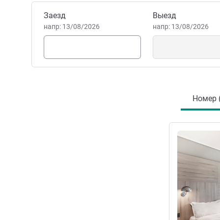
незабываемыми моментами
отель в центре Сантьяго - 
Забронировать этот отель
Заезд
Выезд
напр: 13/08/2026
атмосферой»
напр: 13/08/2026
Управление отелем
Номер 
Подробная 