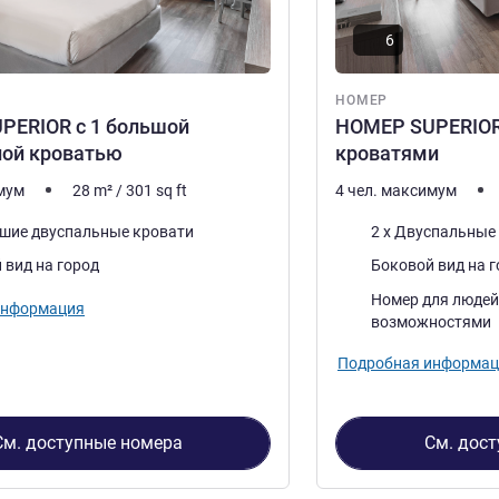
6
НОМЕР
PERIOR с 1 большой
НОМЕР SUPERIOR
ной кроватью
кроватями
имум
28
m²
/
301
sq ft
4 чел. максимум
Постель
ьшие двуспальные кровати
2 x Двуспальные 
Виды:
 вид на город
Боковой вид на 
Номер для людей
информация
возможностями
Подробная информац
См. доступные номера
См. дос