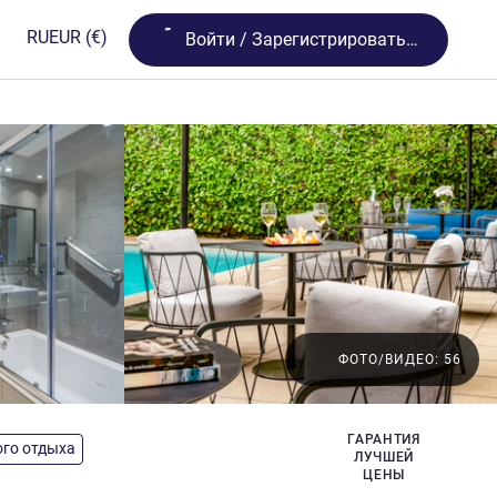
Loading...
RU
EUR
(€)
Bойти / Зарегистрироваться
ФОТО/ВИДЕО: 56
ГАРАНТИЯ
ого отдыха
ЛУЧШЕЙ
ЦЕНЫ