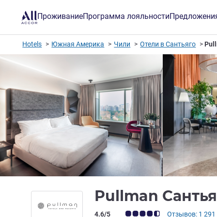
Проживание
Программа лояльности
Предложени
Hotels
Южная Америка
Чили
Отели в Сантьяго
Pul
Pullman Санть
Примечание: отзывы клиентов (Рейт
4.6/5
Отзывов: 1 291