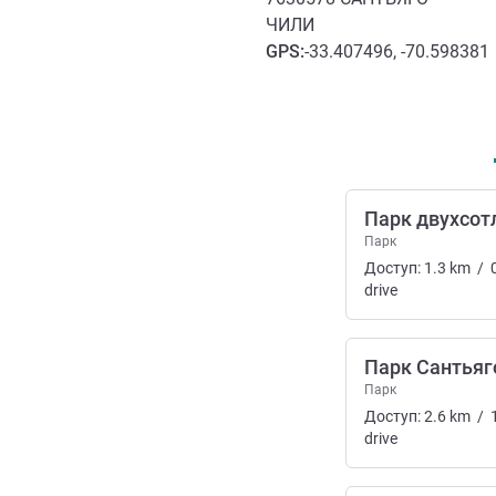
ЧИЛИ
GPS
:
-33.407496, -70.598381
Доступ и транспорт
Парк двухсот
Парк
Доступ:
1.3
km
/
drive
Парк Сантьяг
Парк
Доступ:
2.6
km
/
drive