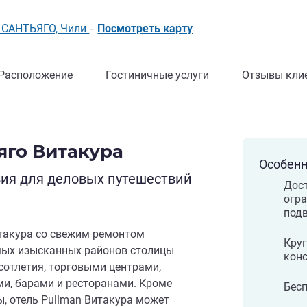
78 САНТЬЯГО, Чили
-
Посмотреть карту
Расположение
Гостиничные услуги
Отзывы кли
яго Витакура
Особенн
ия для деловых путешествий
Дост
огр
под
итакура со свежим ремонтом
Круг
мых изысканных районов столицы
кон
сотлетия, торговыми центрами,
и, барами и ресторанами. Кроме
Бес
, отель Pullman Витакура может