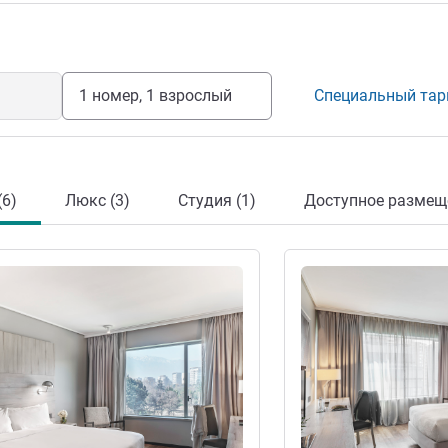
. Добро пожаловать в роскошный
города с космополитической
1 номер, 1 взрослый
Специальный та
(6)
Люкс (3)
Студия (1)
Доступное размеще
информация
Подробная информац