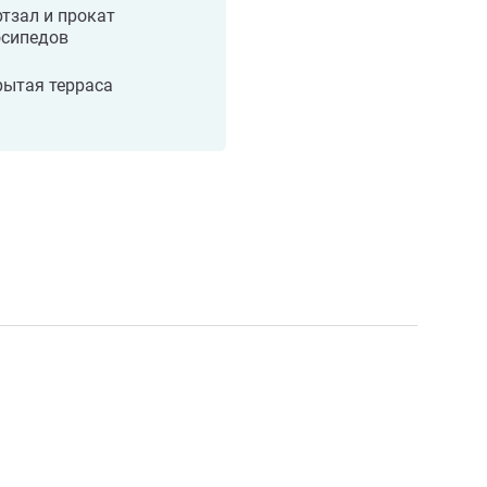
тзал и прокат
осипедов
рытая терраса