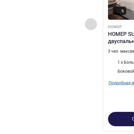
6
Назад - Номер
НОМЕР
НОМЕР SU
двуспаль
3 чел. макс
Постель
1 x Бол
Виды:
Боковой
Подробная 