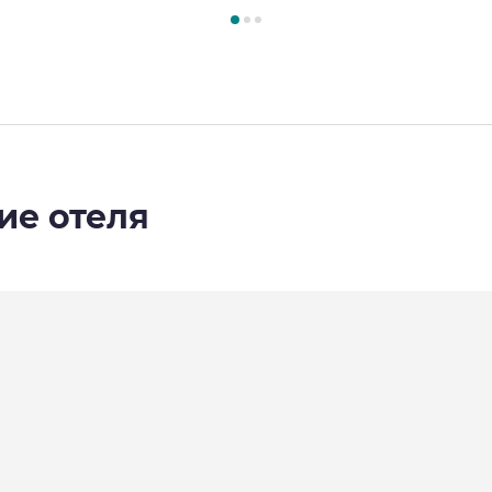
3
, Номер 1 : НОМЕР SUPERIOR с 1 большой двуспальной кр
ие отеля