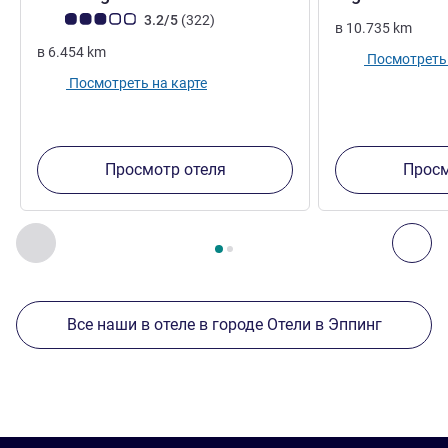
Примечание: отзывы клиентов (Рейтинг ALL)
Отзывов
3.2/5
(322
)
в
10.735
km
в
6.454
km
Посмотреть 
Посмотреть на карте
Просмотр отеля
Просм
Страница
1
из
2
, Другие отели поблизости 1 :, Другие оте
Назад - Другие отели поблизости
Дал
Все наши в отеле в городе Отели в Эппинг