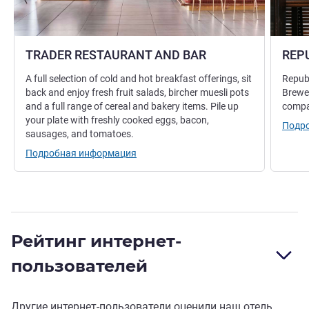
TRADER RESTAURANT AND BAR
REP
A full selection of cold and hot breakfast offerings, sit
Republ
back and enjoy fresh fruit salads, bircher muesli pots
Brewer
and a full range of cereal and bakery items. Pile up
compan
your plate with freshly cooked eggs, bacon,
Подр
sausages, and tomatoes.
Подробная информация
Рейтинг интернет-
пользователей
Другие интернет-пользователи оценили наш отель