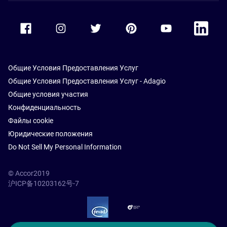
Accor Facebook
Accor Instagram
Accor Twitter
Accor Pinterest
Accor Youtube
Accor Li
Общие Условия Предоставления Услуг
Общие Условия Предоставления Услуг - Adagio
Общие условия участия
Конфиденциальность
Файлы cookie
Юридические положения
Do Not Sell My Personal Information
© Accor2019
沪ICP备10203162号-7
SSL Secure – globalSign