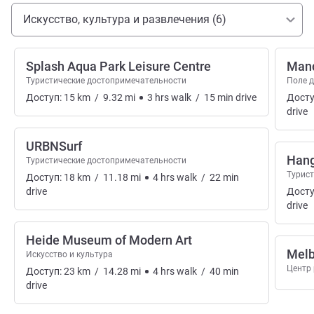
Доступ и транспорт
Искусство, культура и развлечения (6)
Splash Aqua Park Leisure Centre
Mand
Туристические достопримечательности
Поле д
Доступ:
15
km
/
9.32
mi
3
hrs
walk
/
15
min
drive
Досту
drive
URBNSurf
Hang
Туристические достопримечательности
Турис
Доступ:
18
km
/
11.18
mi
4
hrs
walk
/
22
min
drive
Досту
drive
Heide Museum of Modern Art
Melb
Искусство и культура
Центр
Доступ:
23
km
/
14.28
mi
4
hrs
walk
/
40
min
drive