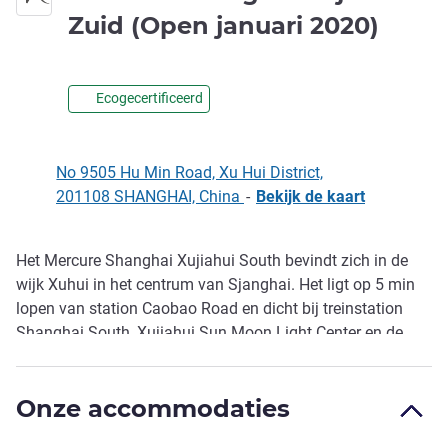
4 ste
Zuid (Open januari 2020)
Ecogecertificeerd
No 9505 Hu Min Road, Xu Hui District,
201108 SHANGHAI, China
-
Bekijk de kaart
Het Mercure Shanghai Xujiahui South bevindt zich in de
Omschrijving
wijk Xuhui in het centrum van Sjanghai. Het ligt op 5 min
lopen van station Caobao Road en dicht bij treinstation
Shanghai South, Xujiahui Sun Moon Light Center en de
winkelcentra. Het hotel heeft 83 elegante kamers, een All
Day Dining-restaurant en een 24/7 fitnessruimte. Ideaal
Onze accommodaties
voor zakenreizigers en vakantiegangers.