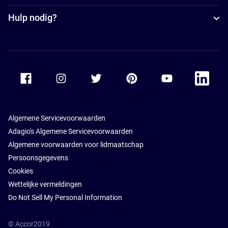
Hulp nodig?
Accor Facebook
Accor Instagram
Accor Twitter
Accor Pinterest
Accor Youtube
Accor Li
Algemene Servicevoorwaarden
Adagio's Algemene Servicevoorwaarden
Algemene voorwaarden voor lidmaatschap
Persoonsgegevens
Cookies
Wettelijke vermeldingen
Do Not Sell My Personal Information
© Accor2019