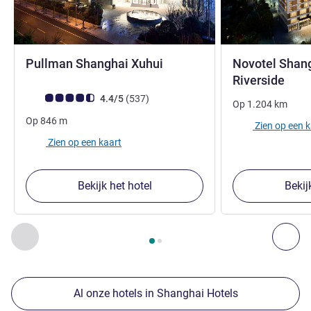
5 sterren
Pullman Shanghai Xuhui
Novotel Shan
4 st
Riverside
Avis-klantbeoordeling (ALL beoordeling)
beoordelingen
4.4/5
(537
)
Op
1.204
km
Op
846
m
Zien op een 
Zien op een kaart
Bekijk het hotel
Bekij
Pagina
1
van
2
, Onze andere etablissementen in de buurt 1 :,
Vorige - Onze andere etablissementen in de buurt
Vol
Al onze hotels in Shanghai Hotels