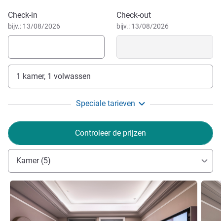
Boek dit hotel
Check-in
Check-out
bijv.: 13/08/2026
bijv.: 13/08/2026
1 kamer, 1 volwassen
Speciale tarieven
Controleer de prijzen
Kamer (5)
Meer informatie
Meer i