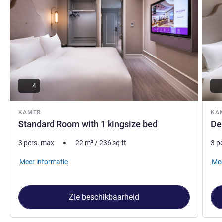
4
KAMER
KA
Standard Room with 1 kingsize bed
De
3 pers. max
22
m²
/
236
sq ft
3 p
Meer informatie
Mee
Zie beschikbaarheid