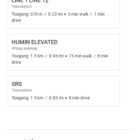
LINE 1 LINE 12
Treinstation
Toegang:
370
m
/
0.23
mi
3
min
walk
/
1
min
drive
HUMIN ELEVATED
Afslag snelweg
Toegang:
1.5
km
/
0.93
mi
15
min
walk
/
8
min
drive
SRS
Treinstation
Toegang:
1.5
km
/
0.93
mi
8
min
drive