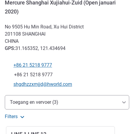
Mercure Shanghai Xujiahui-Zuid (Open januari
2020)
No 9505 Hu Min Road, Xu Hui District
201108
SHANGHAI
CHINA
GPS
:
31.165352, 121.434694
+86 21 5218 9777
Telefoon
Fax
+86 21 5218 9777
E-mailadres voor contact
shgdhzzxmjjd@hworld.com
Toegang en transport
Toegang en vervoer (3)
Filters