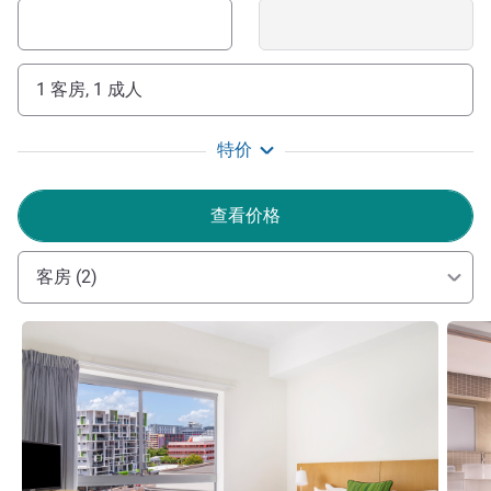
体验。我们期待您的光临！
Terence Lee Chik 酒店管理
1 客房, 1 成人
特价
查看价格
客房 (2)
请参阅详情
请参