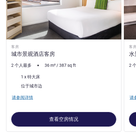
客房
客
城市景观酒店客房
水
2 个人最多
36
m²
/
387
sq ft
2 
床上用品
床
1 x 特大床
景色:
景色
位于城市边
请参阅详情
请
查看空房情况