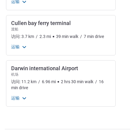
运输
Cullen bay ferry terminal
渡船
访问:
3.7
km
/
2.3
mi
39
min
walk
/
7
min
drive
运输
Darwin international Airport
机场
访问:
11.2
km
/
6.96
mi
2
hrs
30
min
walk
/
16
min
drive
运输