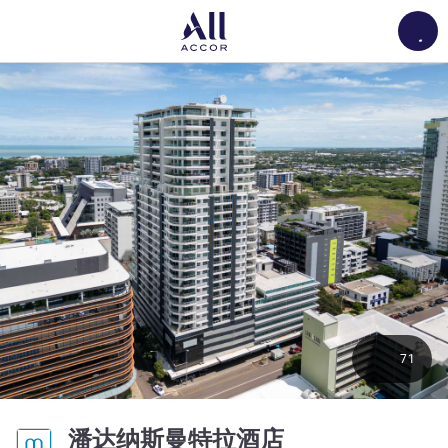
Load
71
3 星
潘达纳斯曼特拉酒店