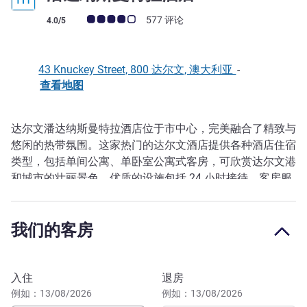
客户意见评级 (ALL 评级)
577 评论
4.0/5
43 Knuckey Street, 800 达尔文, 澳大利亚
-
查看地图
达尔文潘达纳斯曼特拉酒店位于市中心，完美融合了精致与
描述
悠闲的热带氛围。这家热门的达尔文酒店提供各种酒店住宿
类型，包括单间公寓、单卧室公寓式客房，可欣赏达尔文港
和城市的壮丽景色。优质的设施包括 24 小时接待、客房服
务、设备齐全的健身房、泻湖泳池和水疗中心、会议场地和
Table 43 餐厅和酒吧。
我们的客房
Mantra Pandanas offers stylish Hotel Rooms, Studio
Rooms, and One & Two Bedroom Apartments featuring
contemporary décor & amenities.
预订此酒店
入住
退房
例如：13/08/2026
例如：13/08/2026
感谢您选择入住我们的酒店，我们希望您获得愉悦的住宿