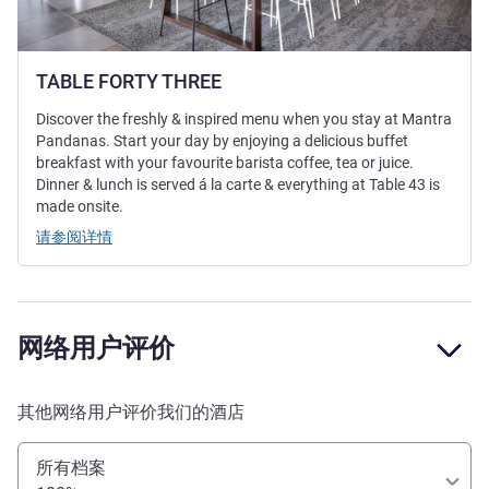
TABLE FORTY THREE
Discover the freshly & inspired menu when you stay at Mantra
Pandanas. Start your day by enjoying a delicious buffet
breakfast with your favourite barista coffee, tea or juice.
Dinner & lunch is served á la carte & everything at Table 43 is
made onsite.
请参阅详情
网络用户评价
其他网络用户评价我们的酒店
所有档案