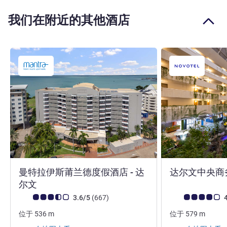
我们在附近的其他酒店
曼特拉伊斯莆兰德度假酒店 - 达
达尔文中央商
3 星
尔文
客户意见评级 (ALL 评级)
评论
客户意见评级 (ALL
3.6/5
(667
)
4
位于
536
m
位于
579
m