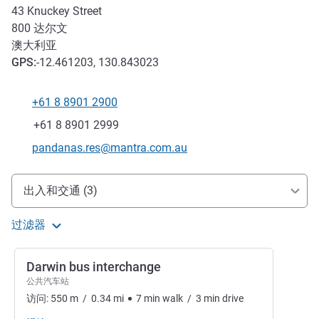
43 Knuckey Street
800
达尔文
澳大利亚
GPS
:
-12.461203, 130.843023
+61 8 8901 2900
电话
传真
+61 8 8901 2999
联系电子邮件
pandanas.res@mantra.com.au
抵达和交通
出入和交通 (3)
过滤器
Darwin bus interchange
公共汽车站
访问:
550
m
/
0.34
mi
7
min
walk
/
3
min
drive