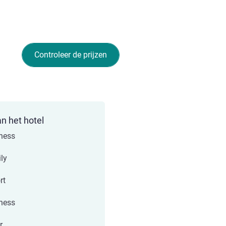
Controleer de prijzen
an het hotel
ness
ly
rt
ness
r