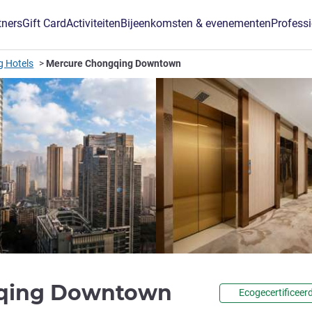
tners
Gift Card
Activiteiten
Bijeenkomsten & evenementen
Profess
 Hotels
Mercure Chongqing Downtown
4 sterren
gqing Downtown
Ecogecertificeer