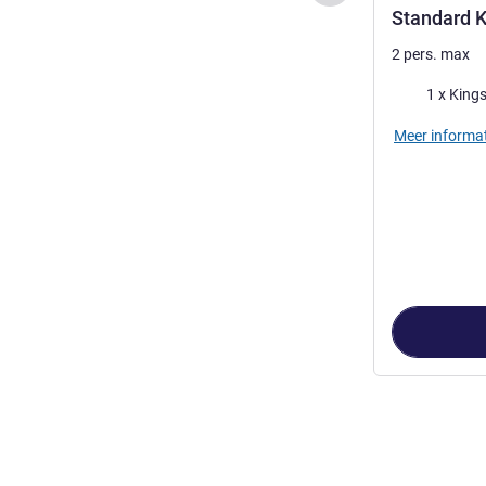
Standard K
2 pers. max
Beddengoed
1 x King
Meer informat
Pagina
1
van
5
,