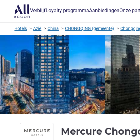
Verblijf
Loyalty programma
Aanbiedingen
Onze par
Hotels
Azië
China
CHONGQING (gemeente)
Chongqing
Mercure Chon