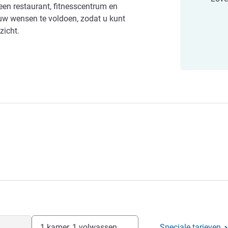
 een restaurant, fitnesscentrum en
uw wensen te voldoen, zodat u kunt
zicht.
1 kamer, 1 volwassen
Speciale tarieven