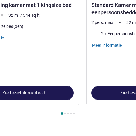
ing kamer met 1 kingsize bed
Standard Kamer m
eenpersoonsbedd
32
m²
/
344
sq ft
2 pers. max
32
m
size bed(den)
Beddengoed
2 x Eenpersoonsb
ie
Meer informatie
Zie beschikbaarheid
Zie bes
 Kamer 1 : Standard King kamer met 1 kingsize bed , Kamer 2 