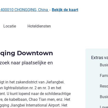
ct, 400010 CHONGQING, China
-
Bekijk de kaart
Locatie
Hoteldiensten
gqing Downtown
Extras v
 zoek naar plaatselijke en
Busi
Fami
t in het zakendistrict van Jiefangbei.
Reso
 lightrailstation nr. 2 en nr. 3 en het
t. U kunt lopend naar de schilderachtige
Busi
e, de kabelbaan, Chao Tian men, enz. Het
gqing Jiangbei International Airport. Het
Love