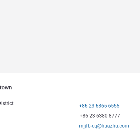
ntown
strict
+86 23 6365 6555
Telefoon
Fax
+86 23 6380 8777
E-mailadres voor contact
mjjfb-cq@huazhu.com