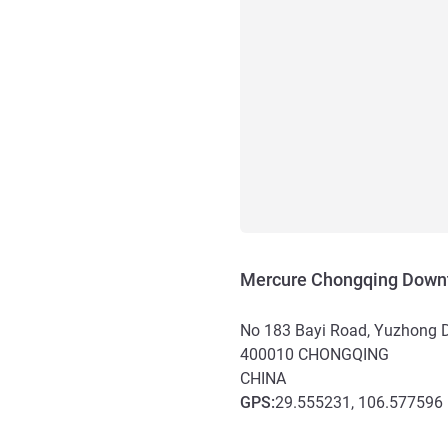
Mercure Chongqing Dow
No 183 Bayi Road, Yuzhong Di
400010
CHONGQING
CHINA
GPS
:
29.555231, 106.577596
Toegang en transport