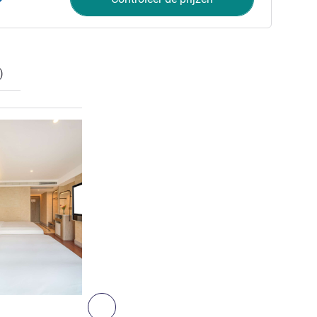
)
Meer informatie
10
Volgende - Kamer
KAMER