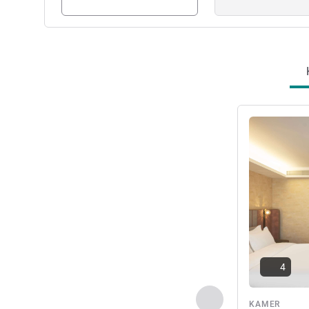
Meer informat
4
Vorige - Kamer
KAMER