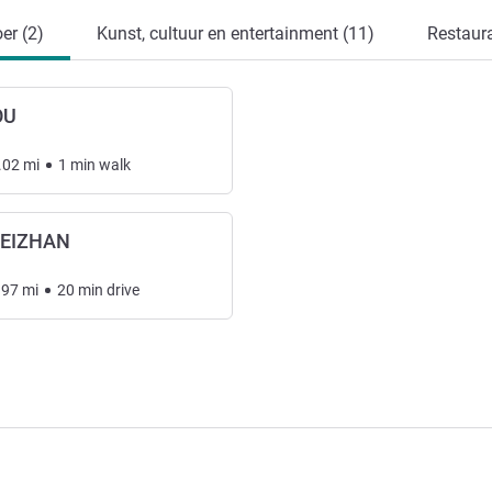
er (2)
Kunst, cultuur en entertainment (11)
Restaura
OU
.02
mi
1
min
walk
EIZHAN
.97
mi
20
min
drive