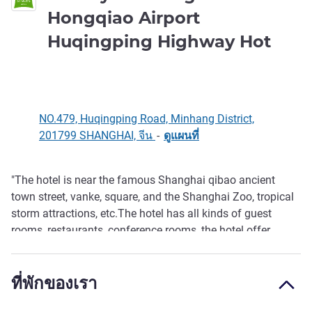
Hongqiao Airport
3 ดา
Huqingping Highway Hot
NO.479, Huqingping Road, Minhang District,
201799 SHANGHAI, จีน
-
ดูแผนที่
"The hotel is near the famous Shanghai qibao ancient
รายละเอียด
town street, vanke, square, and the Shanghai Zoo, tropical
storm attractions, etc.The hotel has all kinds of guest
rooms, restaurants, conference rooms, the hotel offer
afternoon tea, cocktail, and comb ined with the high quality
of Chinese and western buffet breakfast."
ที่พักของเรา