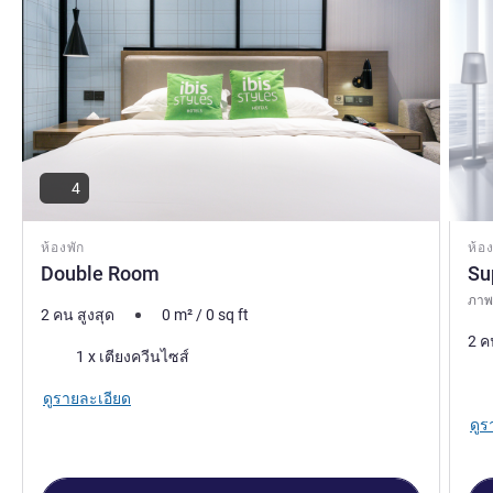
4
ห้องพัก
ห้อง
Double Room
Su
ภาพถ
2 คน สูงสุด
0
m²
/
0
sq ft
2 ค
เครื่องนอน
1 x เตียงควีนไซส์
เคร
ดูรายละเอียด
ดูร