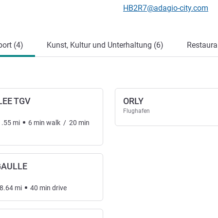
Kontakt-E-Mail
HB2R7@adagio-city.com
ung
ort (4)
Kunst, Kultur und Unterhaltung (6)
Restaura
LEE TGV
ORLY
Flughafen
1.55
mi
6
min
walk
/
20
min
GAULLE
8.64
mi
40
min
drive