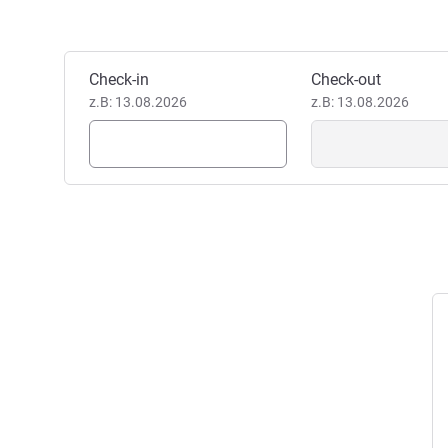
Dieses Hotel buchen
Check-in
Check-out
z.B: 13.08.2026
z.B: 13.08.2026