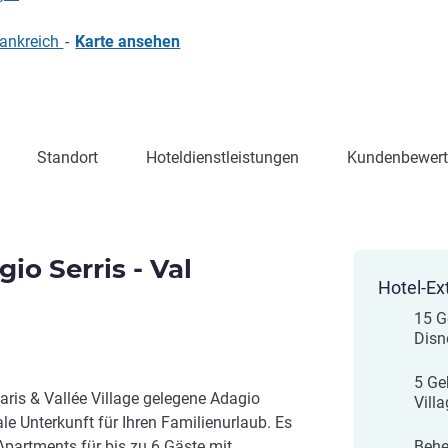
rankreich
-
Karte ansehen
Standort
Hoteldienstleistungen
Kundenbewer
io Serris - Val
Hotel-Ex
15 G
Disn
5 Ge
aris & Vallée Village gelegene Adagio
Villa
eale Unterkunft für Ihren Familienurlaub. Es
 Apartments für bis zu 6 Gäste mit
Behe