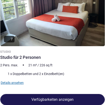
7
STUDIO
Studio für 2 Personen
2 Pers. max.
21
m²
/
226
sq ft
Bettwäsche
1 x Doppelbetten und 2 x Einzelbett(en)
Details ansehen
Verfügbarkeiten anzeigen