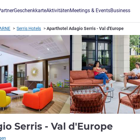
Partner
Geschenkkarte
Aktivitäten
Meetings & Events
Business
MARNE
Serris Hotels
Aparthotel Adagio Serris - Val d'Europe
3 St
io Serris - Val d'Europe
L)
gen