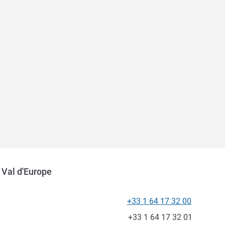
 Val d'Europe
+33 1 64 17 32 00
Tel
Fax
+33 1 64 17 32 01