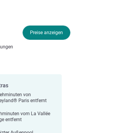
Preise anzeigen
tungen
tras
ehminuten von
eyland® Paris entfernt
hminuten vom La Vallée
ge entfernt
izter Außenpool,