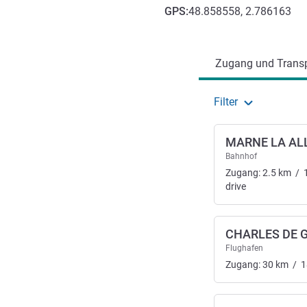
GPS
:
48.858558, 2.786163
Erreichbarkeit und Anbind
Zugang und Transp
Filter
MARNE LA AL
Bahnhof
Zugang:
2.5
km
/
drive
CHARLES DE 
Flughafen
Zugang:
30
km
/
1