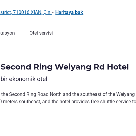
trict, 710016 XIAN, Çin
-
Haritaya bak
kasyon
Otel servisi
th Second Ring Weiyang Rd Hotel
r bir ekonomik otel
of the Second Ring Road North and the southeast of the Weiyang
 meters southeast, and the hotel provides free shuttle service to