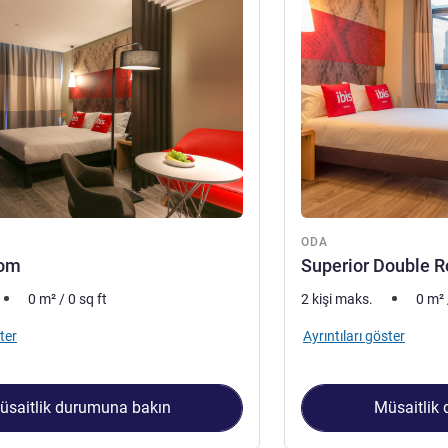
ODA
oom
Superior Double 
0
m²
/
0
sq ft
2 kişi maks.
0
m²
ter
Ayrıntıları göster
üsaitlik durumuna bakın
Müsaitlik