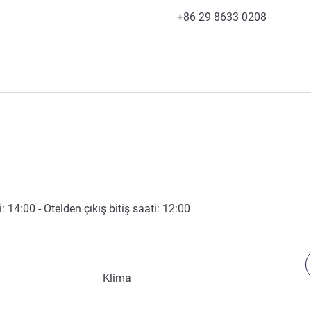
Telefon
Faks
+86 29 8633 0208
i:
14:00
- Otelden çıkış bitiş saati:
12:00
Klima