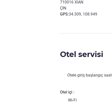
710016
XIAN
ÇIN
GPS
:
34.309, 108.949
Otel servisi
Otele giriş başlangıç saat
Otel içi
Wi-Fi