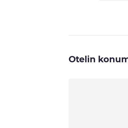
Sayfa
1
/
2
, Oda
Otelin konu