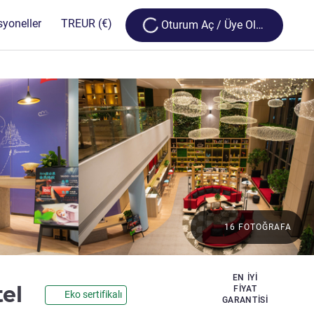
Loading...
syoneller
TR
EUR
(€)
Oturum Aç / Üye Olun
16 FOTOĞRAFA
EN IYI
1 yıldız
tel
FIYAT
Eko sertifikalı
GARANTISI