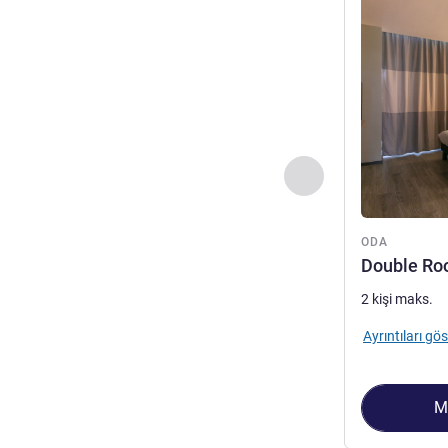
Önceki - Oda
ODA
Double R
2 kişi maks.
Ayrıntıları gös
M