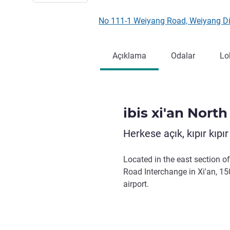
No 111-1 Weiyang Road, Weiyang Dis
Açıklama
Odalar
Lo
ibis xi'an Nor
Herkese açık, kıpır kıpı
Located in the east section 
Road Interchange in Xi'an, 150
airport.