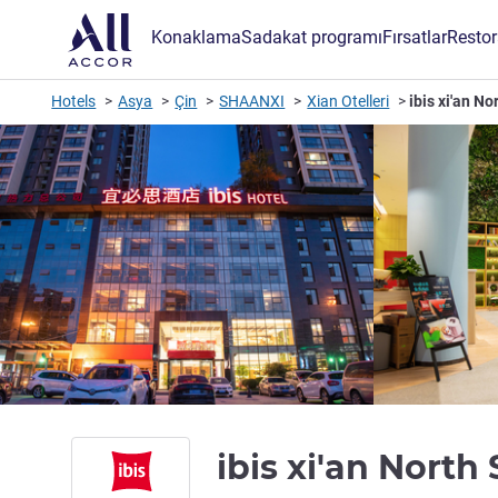
Konaklama
Sadakat programı
Fırsatlar
Restor
Hotels
Asya
Çin
SHAANXI
Xian Otelleri
ibis xi'an N
ibis xi'an Nort