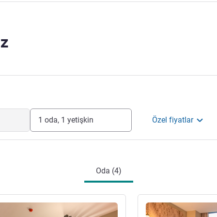
z
1 oda, 1 yetişkin
Özel fiyatlar
Oda (4)
ter
Ayrıntıları göster