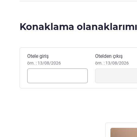
Konaklama olanaklarımı
Bu otelde rezervasyon yaptırın
Otele giriş
Otelden çıkış
örn. : 13/08/2026
örn. : 13/08/2026
Ayrıntıları gös