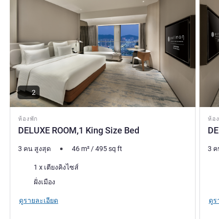
2
ห้องพัก
ห้อง
DELUXE ROOM,1 King Size Bed
DE
3 คน สูงสุด
46
m²
/
495
sq ft
3 ค
เครื่องนอน
เคร
1 x เตียงคิงไซส์
วิว:
วิว:
ฝั่งเมือง
ดูรายละเอียด
ดูร