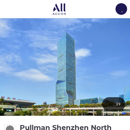
Load
39
5 ดาว
Pullman Shenzhen North