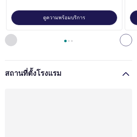
ดูความพร้อมบริการ
หน้า
1
จาก
3
, ห้องพัก 1 : DELUXE ROOM,1 King Size Bed , ห้
ก่อนหน้า - ห้องพัก
ถัดไ
สถานที่ตั้งโรงแรม