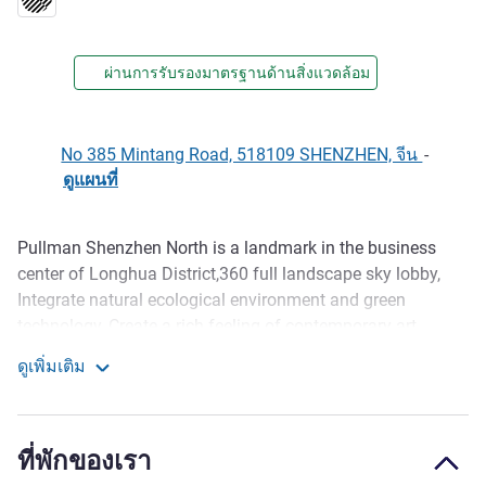
ผ่านการรับรองมาตรฐานด้านสิ่งแวดล้อม
No 385 Mintang Road, 518109 SHENZHEN, จีน
-
ดูแผนที่
Pullman Shenzhen North is a landmark in the business
รายละเอียด
center of Longhua District,360 full landscape sky lobby,
Integrate natural ecological environment and green
technology, Create a rich feeling of contemporary art
culture. Hotel adhering "Pleasure, quiet , communication"
ดูเพิ่มเติม
dynamic service concept for high-end business travelers
Pullman Shenzhen North
and local guests to create a luxury and convenient
accommodation experience and comfortable fashion
ที่พักของเรา
lifestyle.