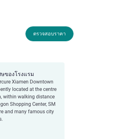
ตรวจสอบราคา
ศษของโรงแรม
rcure Xiamen Downtown
ently located at the centre
, within walking distance
agon Shopping Center, SM
re and many famous city
s.