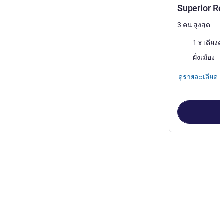
Superior R
3 คน สูงสุด
เครื่องนอน
1 x เตียง
วิว:
ฝั่งเมือง
ดูรายละเอียด
หน้า
1
จาก
2
, ห้