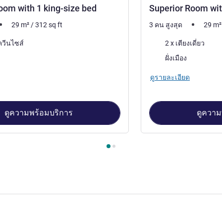
oom with 1 king-size bed
Superior Room wit
29
m²
/
312
sq ft
3 คน สูงสุด
29
m²
เครื่องนอน
ควีนไซส์
2 x เตียงเดี่ยว
วิว:
ฝั่งเมือง
ดูรายละเอียด
ดูความพร้อมบริการ
ดูความ
องพัก 1 : Superior Room with 1 king-size bed , ห้องพัก 2 : Superi