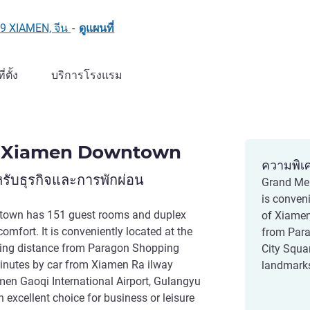
009 XIAMEN, จีน
-
ดูแผนที่
ที่ตั้ง
บริการโรงแรม
e Xiamen Downtown
ความพิเ
ับธุรกิจและการพักผ่อน
Grand Me
is conveni
own has 151 guest rooms and duplex
of Xiamen
omfort. It is conveniently located at the
from Par
king distance from Paragon Shopping
City Squa
minutes by car from Xiamen Ra ilway
landmark
men Gaoqi International Airport, Gulangyu
excellent choice for business or leisure