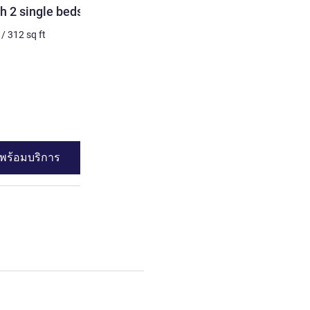
h 2 single beds
Deluxe Room with 1 king-s
/
312
sq ft
3 คน สูงสุด
50
m²
/
538
sq 
เครื่องนอน
1 x เตียงควีนไซส์
วิว:
ฝั่งเมือง
ดูรายละเอียด
พร้อมบริการ
ดูความพร้อมบร
or Room with 2 single beds