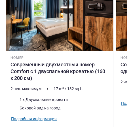
6
НОМЕР
НО
Современный двухместный номер
Со
Comfort с 1 двуспальной кроватью (160
од
x 200 см)
2 ч
2 чел. максимум
17
m²
/
182
sq ft
Пос
Постель
1 x Двуспальные кровати
По
Виды:
Боковой вид на город
Подробная информация