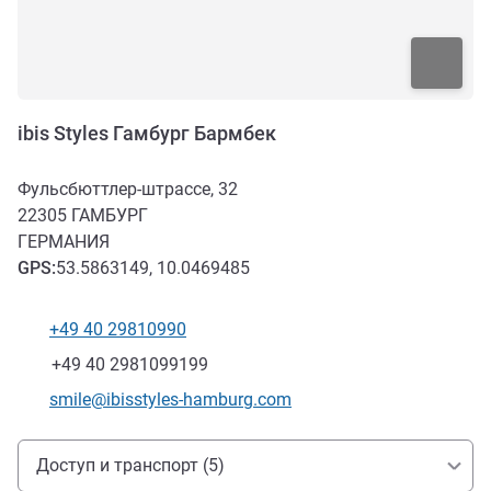
ibis Styles Гамбург Бармбек
Фульсбюттлер-штрассе, 32
22305
ГАМБУРГ
ГЕРМАНИЯ
GPS
:
53.5863149, 10.0469485
+49 40 29810990
Телефон
Факс
+49 40 2981099199
Контактный адрес электронной почты
smile@ibisstyles-hamburg.com
Доступ и транспорт
Доступ и транспорт (5)