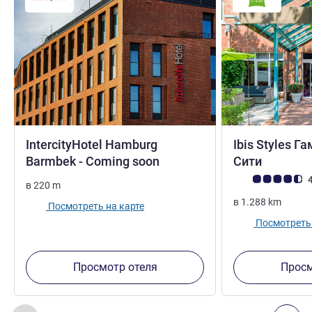
IntercityHotel Hamburg
Ibis Styles Г
4 звезды
2 звезд
Barmbek - Coming soon
Сити
Примечание: отз
4
в
220
m
в
1.288
km
Посмотреть на карте
Посмотреть 
Просмотр отеля
Просм
Страница
1
из
2
, Другие отели поблизости 1 :, Другие оте