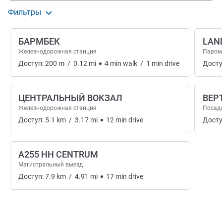
Фильтры
БАРМБЕК
LAN
Железнодорожная станция
Паро
Доступ:
200
m
/
0.12
mi
4
min
walk
/
1
min
drive
Досту
ЦЕНТРАЛЬНЫЙ ВОКЗАЛ
ВЕР
Железнодорожная станция
Посад
Доступ:
5.1
km
/
3.17
mi
12
min
drive
Досту
A255 HH CENTRUM
Магистральный выезд
Доступ:
7.9
km
/
4.91
mi
17
min
drive