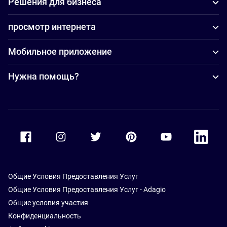
Решения для бизнеса
просмотр интернета
Мобильное приложение
Нужна помощь?
Accor Facebook
Accor Instagram
Accor Twitter
Accor Pinterest
Accor Youtube
Accor Li
Общие Условия Предоставления Услуг
Общие Условия Предоставления Услуг - Adagio
Общие условия участия
Конфиденциальность