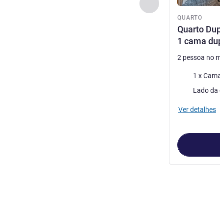
Anterior - Quarto
QUARTO
Quarto Dup
1 cama du
2 pessoa no 
Cama
1 x Cama
Vistas:
Lado da 
Ver detalhes
Página
1
de
2
, 