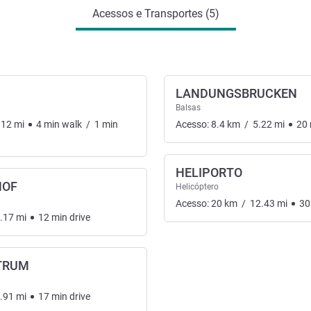
Acessos e Transportes (5)
LANDUNGSBRUCKEN
Balsas
.12
mi
4
min
walk
/
1
min
Acesso:
8.4
km
/
5.22
mi
20
HELIPORTO
HOF
Helicóptero
Acesso:
20
km
/
12.43
mi
30
.17
mi
12
min
drive
TRUM
.91
mi
17
min
drive