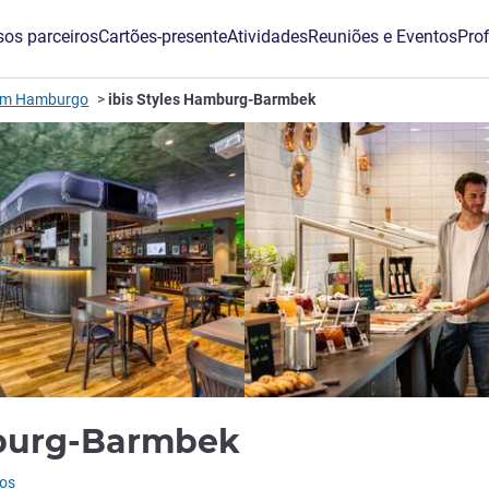
os parceiros
Cartões-presente
Atividades
Reuniões e Eventos
Prof
 em Hamburgo
ibis Styles Hamburg-Barmbek
mburg-Barmbek
ios