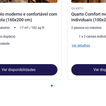
QUARTO
lo moderno e confortável com
Quarto Comfort m
pla (160x200 cm)
individuais (100x
máximo
17
m²
/
182
sq ft
2 pessoa no máximo
Cama
s dupla(s)
1 x 2 camas indivi
cidade
Ver detalhes
Ver disponibilidades
Ver dis
Quarto 1 : Quarto Duplo moderno e confortável com 1 cama dup