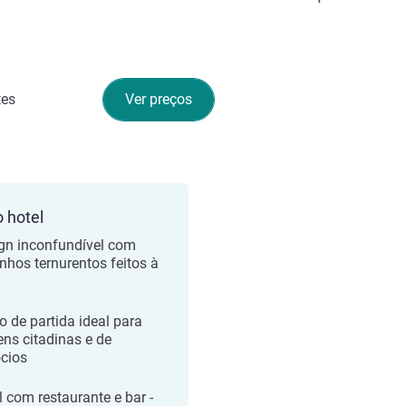
tes
Ver preços
o hotel
gn inconfundível com
nhos ternurentos feitos à
o de partida ideal para
ens citadinas e de
cios
l com restaurante e bar -