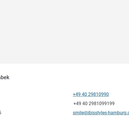
mbek
+49 40 29810990
Telefone
Fax
+49 40 2981099199
E-mail de contacto
5
smile@ibisstyles-hamburg