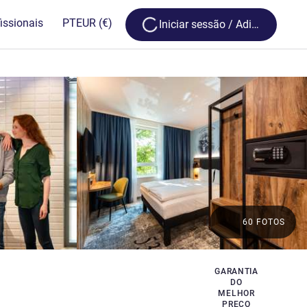
Loading...
issionais
PT
EUR
(€)
Iniciar sessão / Adira
60 FOTOS
GARANTIA
DO
MELHOR
PREÇO