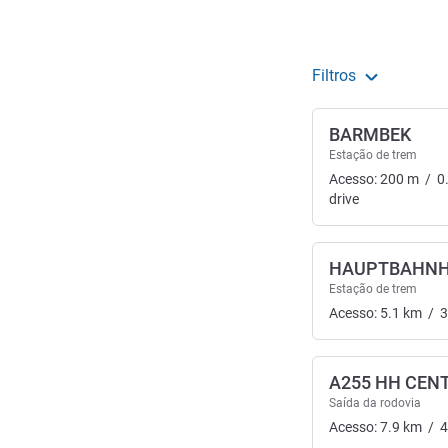
Filtros
BARMBEK
Estação de trem
Acesso:
200
m
/
0
drive
HAUPTBAHN
Estação de trem
Acesso:
5.1
km
/
3
A255 HH CEN
Saída da rodovia
Acesso:
7.9
km
/
4