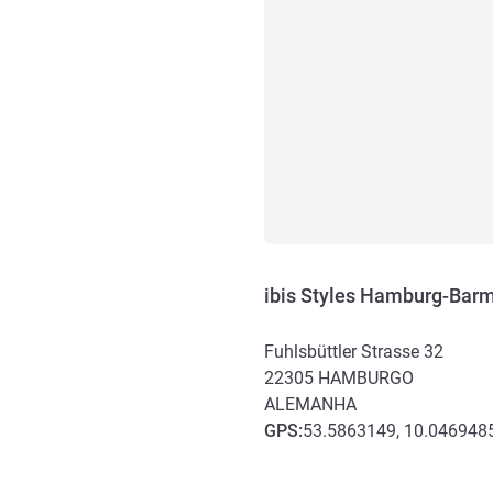
ibis Styles Hamburg-Bar
Fuhlsbüttler Strasse 32
22305
HAMBURGO
ALEMANHA
GPS
:
53.5863149, 10.046948
Acesso e transporte