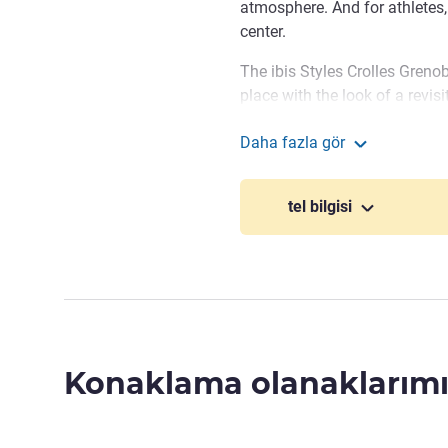
atmosphere. And for athletes, 
center.
The ibis Styles Crolles Greno
place with the look of a revis
come together, showcasing th
Daha fazla gör
AND ENJOY!
ibis Styles Crolles Gr
Our buffet breakfast is rea
tel bilgisi
health measures are in place 
forward to seeing you at our h
JEAN-PHILIPPE MARTINEZ Ot
Konaklama olanaklarımı