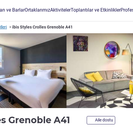
an ve Barlar
Ortaklarımız
Aktiviteler
Toplantılar ve Etkinlikler
Profe
lleri
ibis Styles Crolles Grenoble A41
3 yıldız
les Grenoble A41
Aile dostu