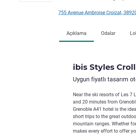
755 Avenue Ambroise Croizat, 389
Açıklama
Odalar
Lo
ibis Styles Cro
Uygun fiyatlı tasarım ote
Near the ski resorts of Les 7 
and 20 minutes from Grenoble c
Grenoble A41 hotel is the ide
short trips to the great outd
mountain ranges. Whether for 
makes every effort to offer yo