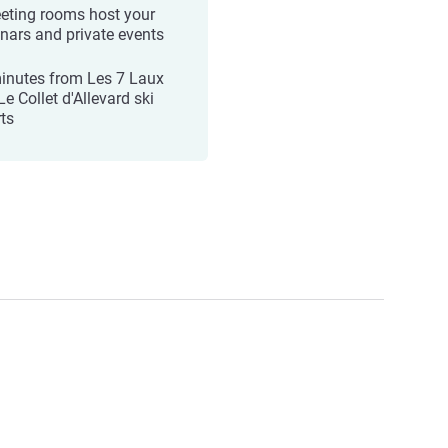
eting rooms host your
nars and private events
inutes from Les 7 Laux
e Collet d'Allevard ski
rts