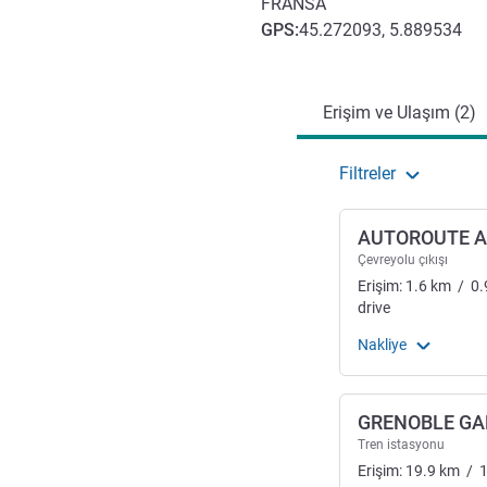
FRANSA
GPS
:
45.272093, 5.889534
Erişim ve ulaşım
Erişim ve Ulaşım (2)
Filtreler
AUTOROUTE A
Çevreyolu çıkışı
Erişim:
1.6
km
/
0.
drive
Nakliye
GRENOBLE GA
Tren istasyonu
Erişim:
19.9
km
/