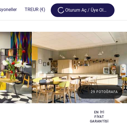
Loading...
syoneller
TR
EUR
(€)
Oturum Aç / Üye Olun
29 FOTOĞRAFA
EN IYI
FIYAT
GARANTISI