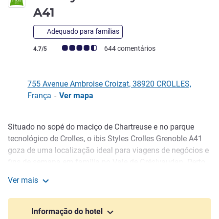
3 estrelas
A41
Adequado para famílias
Nota clientes Avis (Classificação ALL)
644 comentários
4.7/5
755 Avenue Ambroise Croizat, 38920 CROLLES,
França
-
Ver mapa
Situado no sopé do maciço de Chartreuse e no parque
Descrição
tecnológico de Crolles, o ibis Styles Crolles Grenoble A41
goza de uma localização ideal para viagens de negócios e
fins de semana em família no Vale de Grésivaudan. Perto
das estâncias de ski de Les 7 Laux, Le Collet d'Allevard, St-
Ver mais
Hilaire-du-Touvet e do recinto da Coupe Icare, é perfeito
ibis Styles Crolles Grenoble A41
para eventos empresariais ou para uma estadia ao ar livre!
O hotel dispõe de um estacionamento grátis com 40
Informação do hotel