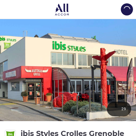
Load
29
ibis Styles Crolles Grenoble