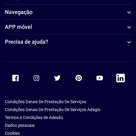
Navegação
APP móvel
Precisa de ajuda?
Accor Facebook
Accor Instagram
Accor Twitter
Accor Pinterest
Accor Youtube
Accor Li
Condições Gerais De Prestação De Serviços
Condições Gerais De Prestação De Serviços Adagio
Termos e Condições de Adesão
Dados pessoais
Cookies