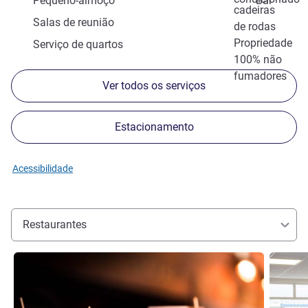
Pequeno-almoço
Bar
cadeiras
Salas de reunião
de rodas
Propriedade
Serviço de quartos
100% não
fumadores
Ver todos os serviços
Estacionamento
Acessibilidade
Restaurantes
Ver detalhes
Ver deta