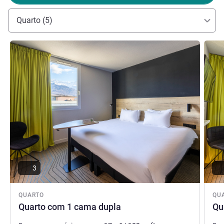
Quarto (5)
Ver detalhes
Ver de
3
QUARTO
QU
Quarto com 1 cama dupla
Qu