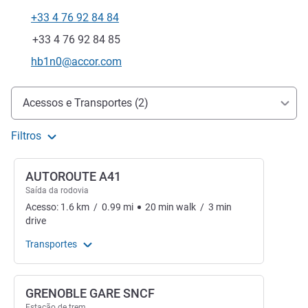
+33 4 76 92 84 84
Telefone
Fax
+33 4 76 92 84 85
E-mail de contacto
hb1n0@accor.com
Acesso e transporte
Acessos e Transportes (2)
Filtros
AUTOROUTE A41
Saída da rodovia
Acesso:
1.6
km
/
0.99
mi
20
min
walk
/
3
min
drive
Transportes
GRENOBLE GARE SNCF
Estação de trem