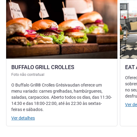
BUFFALO GRILL CROLLES
EAT
Foto não contratual
Ofere
sobrem
O Buffalo Grill® Crolles Grésivaudan oferece um
no se
menu variado: carnes grelhadas, hambúrgueres,
desfru
saladas, carpaccios. Aberto todos os dias, das 11:30-
14:30 e das 18:00-22:00, até às 22:30 às sextas-
Ver de
feiras e sábados.
Ver detalhes