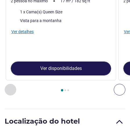
2 pessoa no máximo
17
m²
/
182
sq ft
2 p
Cama
Ca
1 x Cama(s) Queen Size
Vistas:
Vist
Vista para a montanha
Ver detalhes
Ver
Ver disponibilidades
Página
1
de
3
, Quarto 1 : Quarto com 1 cama dupla , Quarto 
Anterior - Quarto
Seg
Localização do hotel