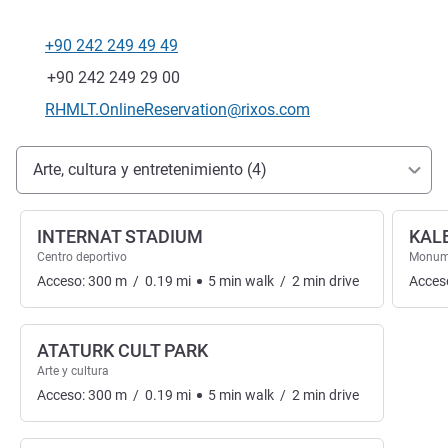
+90 242 249 49 49
Teléfono
Fax
+90 242 249 29 00
Correo electrónico de contacto
RHMLT.OnlineReservation@rixos.com
Acceso y transporte
Arte, cultura y entretenimiento (4)
INTERNAT STADIUM
KALE
Centro deportivo
Monume
Acceso:
300
m
/
0.19
mi
5
min
walk
/
2
min
drive
Acces
ATATURK CULT PARK
Arte y cultura
Acceso:
300
m
/
0.19
mi
5
min
walk
/
2
min
drive