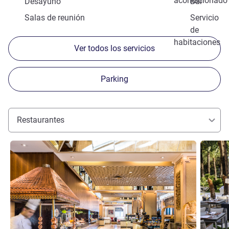
acondicionado
Desayuno
Bar
Salas de reunión
Servicio
de
habitaciones
Ver todos los servicios
Parking
Restaurantes
Más información
Más info