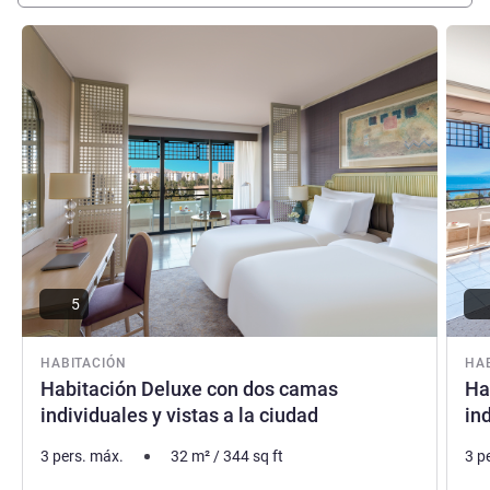
Más información
Más i
5
HABITACIÓN
HA
Habitación Deluxe con dos camas
Ha
individuales y vistas a la ciudad
in
3 pers. máx.
32
m²
/
344
sq ft
3 p