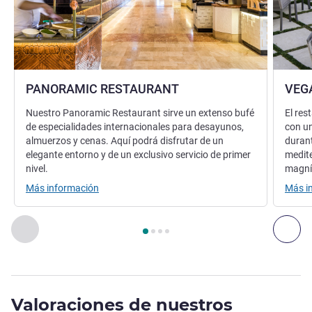
PANORAMIC RESTAURANT
VEG
Nuestro Panoramic Restaurant sirve un extenso bufé
El res
de especialidades internacionales para desayunos,
con un
almuerzos y cenas. Aquí podrá disfrutar de un
durant
elegante entorno y de un exclusivo servicio de primer
medit
nivel.
magníf
Más información
Más i
Página
1
de
4
, Restaurante 1 : PANORAMIC RESTAURANT , 
Anterior - Restaurante
Sig
Valoraciones de nuestros