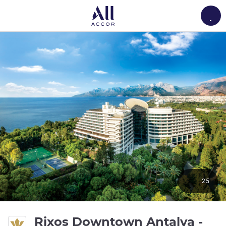
Load
25
Rixos Downtown Antalya -