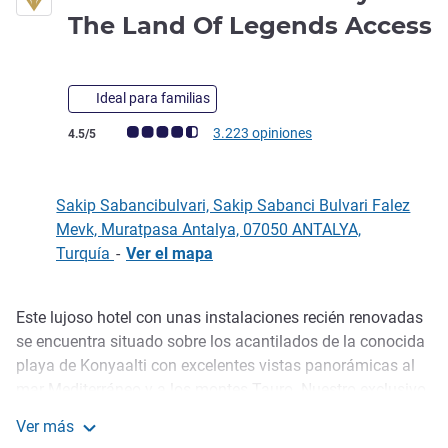
The Land Of Legends Access
5 estrellas
Ideal para familias
Nota de clientes de Avis (Clasificación de ALL)
3.223 opiniones
4.5/5
Sakip Sabancibulvari, Sakip Sabanci Bulvari Falez
Mevk, Muratpasa Antalya, 07050 ANTALYA,
Turquía
-
Ver el mapa
Este lujoso hotel con unas instalaciones recién renovadas
Descripción
se encuentra situado sobre los acantilados de la conocida
playa de Konyaalti con excelentes vistas panorámicas al
mar Mediterráneo y a los montes Tauro. Nuestro exclusivo
hotel urbano cuenta con un os extensos y cuidados
Ver más
jardines, una piscina tropical y unas completas