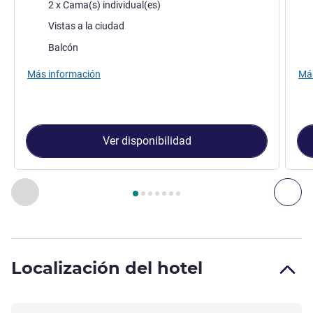
Ropa de cama
Rop
2 x Cama(s) individual(es)
Views :
Vie
Vistas a la ciudad
Assets :
Asse
Balcón
Más información
Más
Ver disponibilidad
Página
1
de
7
, Habitación 1 : Habitación Deluxe con dos cama
Anterior - Habitación
Sig
Localización del hotel