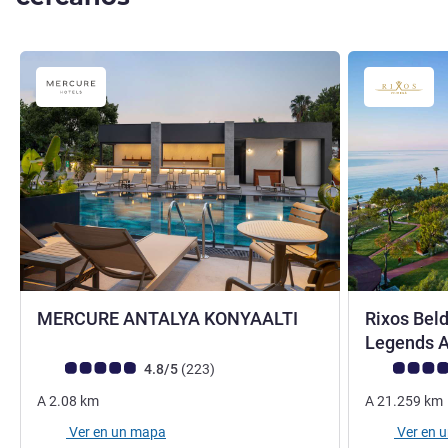
4 estrellas
MERCURE ANTALYA KONYAALTI
Rixos Beld
Legends 
Nota de clientes de Avis (Clasificación de ALL)
opiniones
Nota de clien
4.8/5
(223
)
A
2.08
km
A
21.259
km
Ver en un mapa
Ver en 