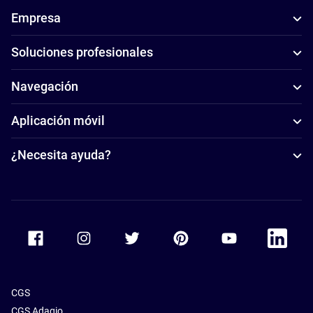
Empresa
Soluciones profesionales
Navegación
Aplicación móvil
¿Necesita ayuda?
Accor Facebook
Accor Instagram
Accor Twitter
Accor Pinterest
Accor Youtube
Accor Li
CGS
CGS Adagio