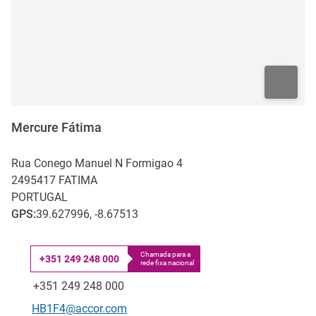
Mercure Fátima
Rua Conego Manuel N Formigao 4
2495417
FATIMA
PORTUGAL
GPS
:
39.627996, -8.67513
Chamada para a
+351 249 248 000
rede fixa nacional
Telefone
Fax
+351 249 248 000
E-mail de contacto
HB1F4@accor.com