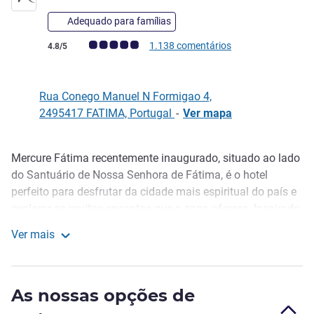
Adequado para famílias
Nota clientes Avis (Classificação ALL)
1.138 comentários
4.8/5
Rua Conego Manuel N Formigao 4,
2495417 FATIMA, Portugal
-
Ver mapa
Mercure Fátima recentemente inaugurado, situado ao lado
Descrição
do Santuário de Nossa Senhora de Fátima, é o hotel
perfeito para desfrutar da cidade mais espiritual do país e
explorar os muitos encantos que a zona oferece. Inspirado
na árvore Plátano, o Mercure Fátima, proporciona o refúgio
Ver mais
ideal para uma visita ao Santuário. Aproveite a estadia
Mercure Fátima
para descobrir o Centro de Portugal e a sua história
visitando lugares icónicos classificados pela UNESCO
As nossas opções de
Património Mundial da Humanidade, como o Mosteiro da
Batalha, o Mosteiro de Alcobaça e o Convento de Cristo e