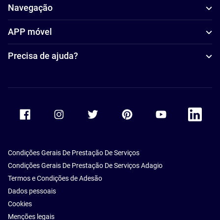
Navegação
APP móvel
Precisa de ajuda?
Accor Facebook
Accor Instagram
Accor Twitter
Accor Pinterest
Accor Youtube
Accor Li
Condições Gerais De Prestação De Serviços
Condições Gerais De Prestação De Serviços Adagio
Termos e Condições de Adesão
Dados pessoais
Cookies
Menções legais