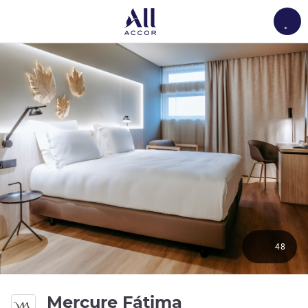
Load
48
4 estrelas
Mercure Fátima