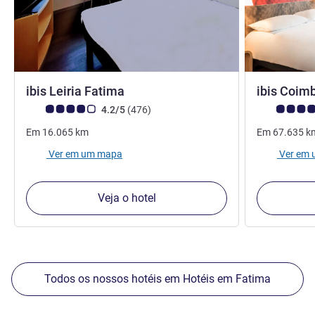
2 estrelas
ibis Leiria Fatima
ibis Coim
Nota clientes Avis (Classificação ALL)
comentários
Nota clientes
4.2/5
(476
)
Em
16.065
km
Em
67.635
k
Ver em um mapa
Ver em
Veja o hotel
Todos os nossos hotéis em Hotéis em Fatima