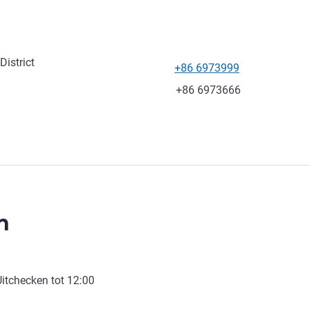
istrict
+86 6973999
Telefoon
Fax
+86 6973666
n
Uitchecken tot
12:00