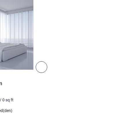
Meer informatie
Volgende - Kamer
KAMER
m
Superior Double Room
Niet-contractuele foto
/
0
sq ft
2 pers. max
0
m²
/
0
sq ft
Beddengoed
ed(den)
1 x Queensize bed(den)
Meer informatie