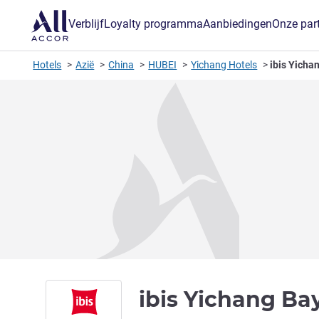
Verblijf
Loyalty programma
Aanbiedingen
Onze par
Hotels
Azië
China
HUBEI
Yichang Hotels
ibis Yicha
ibis Yichang Ba