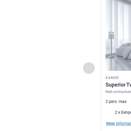
Meer informat
Vorige - Kamer
KAMER
Superior 
Niet-contractuel
2 pers. max
Beddengoed
2 x Eenp
Meer informat