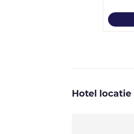
Pagina
1
van
3
,
Hotel locatie