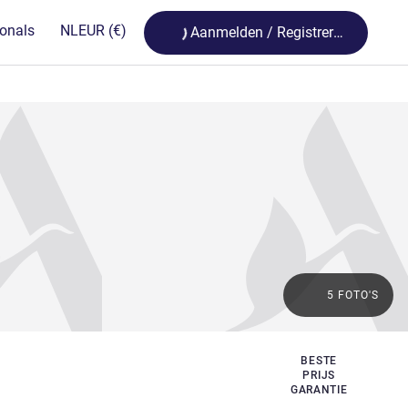
Loading...
ionals
NL
EUR
(€)
Aanmelden / Registreren
5 FOTO'S
BESTE
PRIJS
GARANTIE