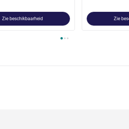
Zie beschikbaarheid
Zie bes
 Kamer 1 : Superior Twin Room , Kamer 2 : Special Offer Room