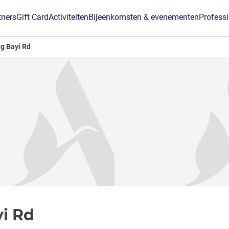
tners
Gift Card
Activiteiten
Bijeenkomsten & evenementen
Profess
ng Bayi Rd
1 ster
yi Rd