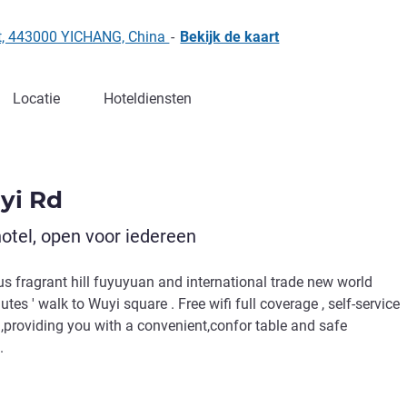
ct, 443000 YICHANG, China
-
Bekijk de kaart
Locatie
Hoteldiensten
yi Rd
tel, open voor iedereen
ous fragrant hill fuyuyuan and international trade new world
es ' walk to Wuyi square . Free wifi full coverage , self-service
 ,providing you with a convenient,confor table and safe
.