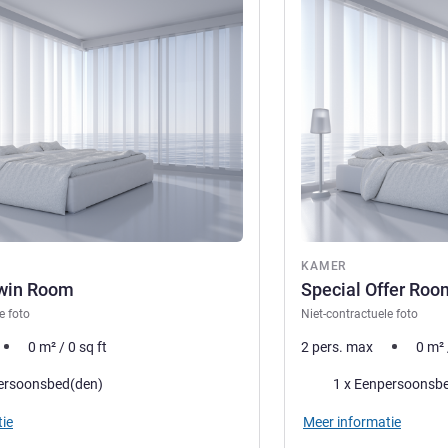
ie
Meer informatie
KAMER
Twin Room
Special Offer Roo
e foto
Niet-contractuele foto
0
m²
/
0
sq ft
2 pers. max
0
m²
Beddengoed
ersoonsbed(den)
1 x Eenpersoonsb
ie
Meer informatie