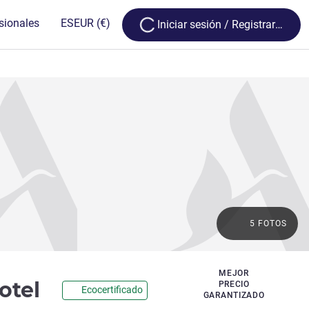
Loading...
sionales
ES
EUR
(€)
Iniciar sesión / Registrarse
5 FOTOS
MEJOR
1 estrella
otel
PRECIO
Ecocertificado
GARANTIZADO