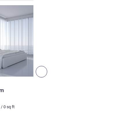
Más información
Siguiente - Habitación
HABITACIÓN
om
Superior Double Room
Foto no contractual
/
0
sq ft
2 pers. máx.
0
m²
/
0
sq ft
Ropa de cama
1 x Cama(s) king size
Más información