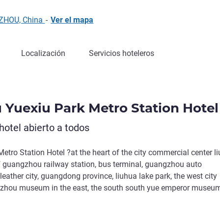
GZHOU, China
-
Ver el mapa
Localización
Servicios hoteleros
 Yuexiu Park Metro Station Hotel
otel abierto a todos
tro Station Hotel ?at the heart of the city commercial center l
of guangzhou railway station, bus terminal, guangzhou auto
eather city, guangdong province, liuhua lake park, the west city
gzhou museum in the east, the south south yue emperor museu