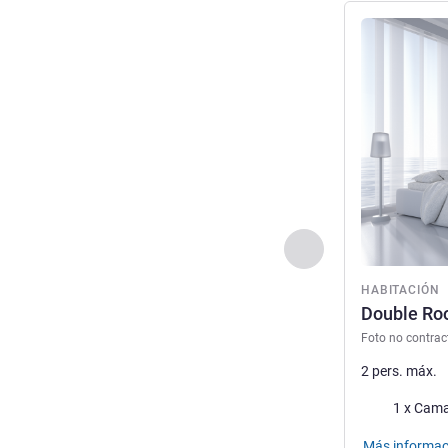
Más informac
Anterior - Habitaci
HABITACIÓN
Double R
Foto no contrac
2 pers. máx.
Ropa de cam
1 x Cama
Más informac