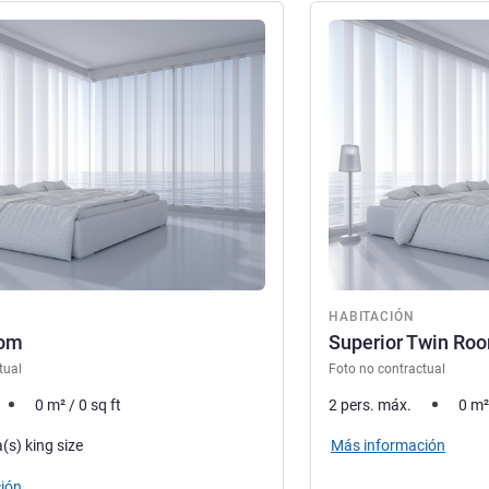
ión
Más información
ón
HABITACIÓN
oom
Superior Twin Ro
tual
Foto no contractual
0
m²
/
0
sq ft
2 pers. máx.
0
m²
a
Más información
(s) king size
ión