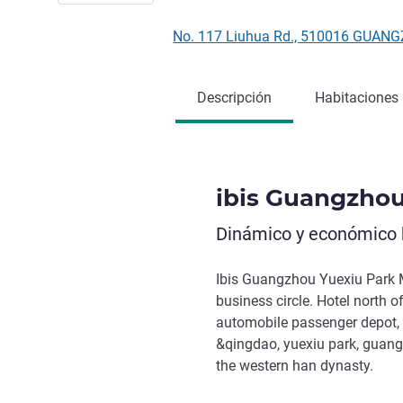
No. 117 Liuhua Rd., 510016 GUAN
Descripción
Habitaciones
ibis Guangzhou
Dinámico y económico h
Ibis Guangzhou Yuexiu Park Me
business circle. Hotel north 
automobile passenger depot, l
&qingdao, yuexiu park, guan
the western han dynasty.