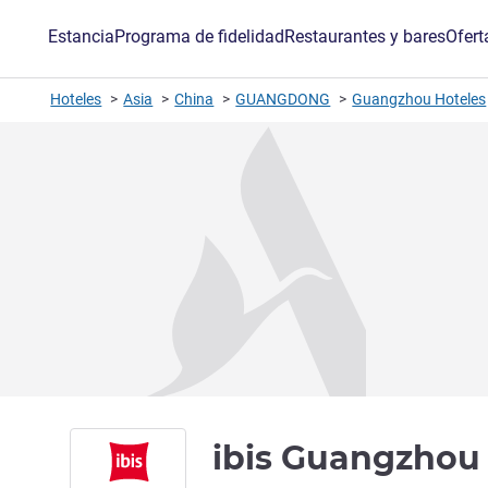
Estancia
Programa de fidelidad
Restaurantes y bares
Ofert
Hoteles
Asia
China
GUANGDONG
Guangzhou Hoteles
ibis Guangzhou 