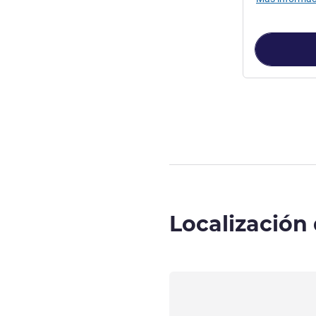
Página
1
de
2
, 
Localización 