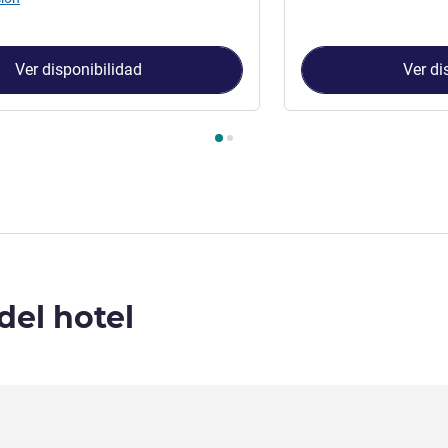
Ver disponibilidad
Ver di
Habitación 1 : Double Room , Habitación 2 : Superior Twin Room
del hotel