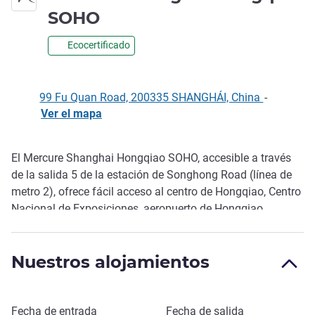
4 estrellas
SOHO
Ecocertificado
99 Fu Quan Road, 200335 SHANGHÁI, China
-
Ver el mapa
El Mercure Shanghai Hongqiao SOHO, accesible a través
Descripción
de la salida 5 de la estación de Songhong Road (línea de
metro 2), ofrece fácil acceso al centro de Hongqiao, Centro
Nacional de Exposiciones, aeropuerto de Hongqiao,
estación de tren de Hongqiao, zona de negocios de
Nanjing Road y aeropuerto de Shanghai Pudong. El
Nuestros alojamientos
Linkong SOHO Plaza está a solo 5 minutos. El hotel ofrece
305 habitaciones diseñadas con un elegante estilo
francés.
Reservar este hotel
Fecha de entrada
Fecha de salida