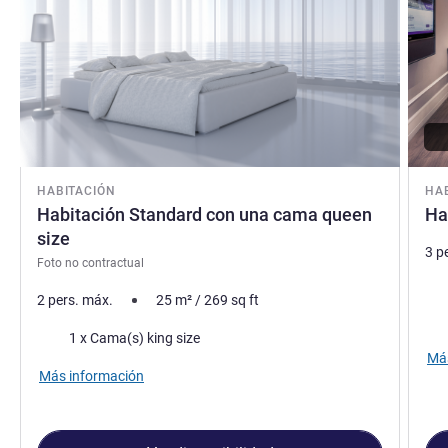
HABITACIÓN
HA
Habitación Standard con una cama queen
Ha
size
3 p
Foto no contractual
Rop
2 pers. máx.
25
m²
/
269
sq ft
Vie
Ropa de cama
1 x Cama(s) king size
Más
Más información