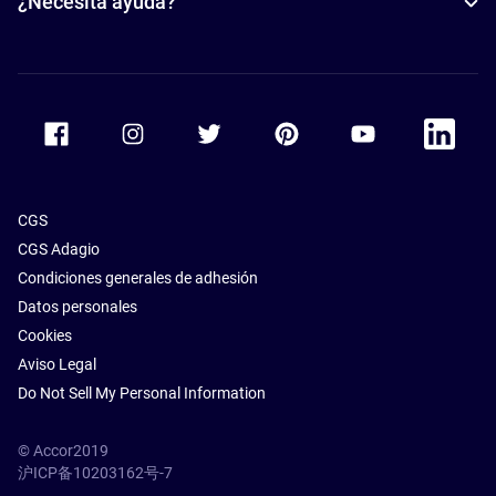
¿Necesita ayuda?
Accor Facebook
Accor Instagram
Accor Twitter
Accor Pinterest
Accor Youtube
Accor Li
CGS
CGS Adagio
Condiciones generales de adhesión
Datos personales
Cookies
Aviso Legal
Do Not Sell My Personal Information
© Accor2019
沪ICP备10203162号-7