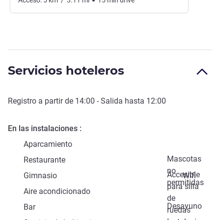
Acceso:
5
km
/
3.11
mi
15
min
drive
Servicios hoteleros
Registro a partir de
14:00
- Salida hasta
12:00
En las instalaciones
Aparcamiento
Mascotas
Restaurante
no
Accesible
Gimnasio
Wifi
permitidas
para silla
Aire acondicionado
de
Desayuno
Bar
ruedas