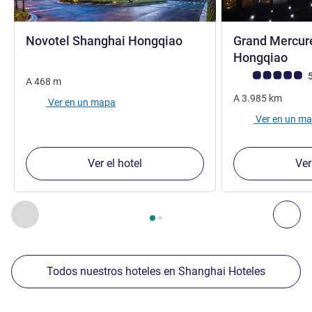
4 estrellas
Novotel Shanghai Hongqiao
Grand Mercur
5 es
Hongqiao
Nota de clientes d
5
A
468
m
A
3.985
km
Ver en un mapa
Ver en un m
Ver el hotel
Ver
Página
1
de
2
, Nuestros establecimientos cercanos 1 :, Nuest
Anterior - Nuestros establecimientos cercanos
Sig
Todos nuestros hoteles en Shanghai Hoteles