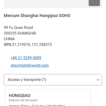
Mercure Shanghai Hongqiao SOHO
99 Fu Quan Road
200335
SHANGHÁI
CHINA
GPS
:
31.219976, 121.358373
+86 21 5299 0009
Teléfono
Correo electrónico de contacto
shxcmjjd@hworld.com
Acceso y transporte
Acceso y transporte (1)
HONGQIAO
Estación del ferrocarril