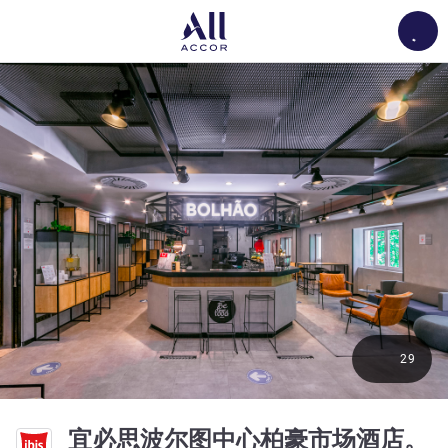
Load
29
宜必思波尔图中心柏豪市场酒店。