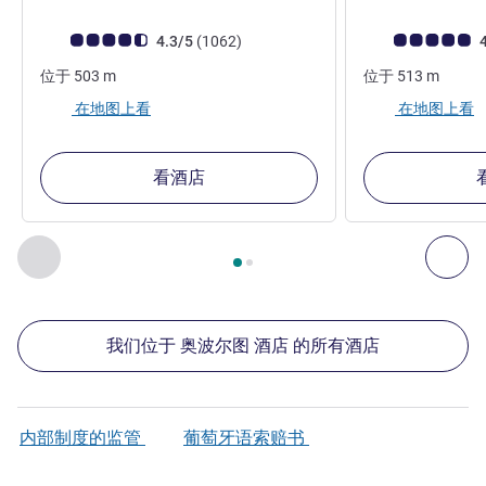
客户意见评级 (ALL 评级)
评论
客户意见评级 (ALL
4.3/5
(1062
)
4
位于
503
m
位于
513
m
在地图上看
在地图上看
看酒店
第
1
页，共
2
页
, 我们在附近的其他酒店 1 :, 我们在附近的其他酒
上一个 - 我们在附近的其他酒店
下
我们位于 奥波尔图 酒店 的所有酒店
内部制度的监管
葡萄牙语索赔书