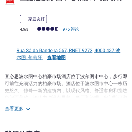
3 星
家庭友好
客户意见评级 (ALL 评级)
975 评论
4.5/5
Rua Sá da Bandeira 567, RNET 9272, 4000-437 波
尔图, 葡萄牙
-
查看地图
宜必思波尔图中心柏豪市场酒店位于波尔图市中心，步行即
描述
可前往充满活力的柏豪市场。酒店位于波尔图市中心一栋历
史悠久、修葺一新的建筑内，以现代风格、舒适客房和宽敞
空间而著称。酒店内均设有早餐、餐厅和酒吧，出门即可游
览波尔图市，是您的理想住处。
查看更多
宜必思波尔图中心柏豪市场酒店。
您希望在波尔图的住所周围有众多咖啡馆、餐厅和商店任您
选择吗？无论您是喜欢文化生活、和家人一起放松还是购
物，都可以入住我们这家酒店。从这里只需 8 分钟即可到