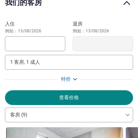
我们的客房
达繁华热闹的阿利亚多斯大道，15 分钟即可到达标志性的
里贝拉街区。柏豪市场是波尔图的标志性地标，此外还有主
要商业街：圣卡塔琳娜大街。
预订此酒店
入住
退房
例如：13/08/2026
例如：13/08/2026
这家经济型三星级酒店位于波尔图市中心，地理位置优越，
步行 3 分钟即可到达 Bolhão 地铁站，是闹中取静的理想住
宿选择。
我们波尔图的宠物友好型酒店欢迎全家入住！探索城市，
1 客房, 1 成人
享受美食，体验葡萄牙的热情好客。一切触手可及，让您留
下美好回忆！
特价
Ricardo Sousa 酒店管理
查看价格
客房 (9)
请参阅详情
请参