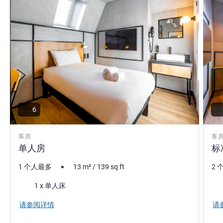
6
客房
客
单人房
标
1 个人最多
13
m²
/
139
sq ft
2 
床上用品
床
1 x 单人床
请参阅详情
请