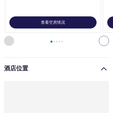
查看空房情况
第
1
页，共
5
页
, 客房 1 : 单人房 , 客房 2 : 标准双人房
上一个 - 客房
下一
酒店位置