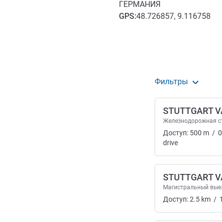
ГЕРМАНИЯ
GPS
:
48.726857, 9.116758
Доступ и транспорт
Фильтры
STUTTGART V
Железнодорожная с
Доступ:
500
m
/
0
drive
STUTTGART V
Магистральный вые
Доступ:
2.5
km
/