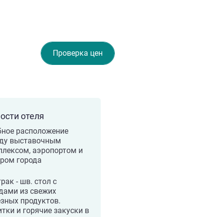
Проверка цен
ости отеля
бное расположение
ду выставочным
плексом, аэропортом и
тром города
рак - шв. стол с
дами из свежих
зных продуктов.
тки и горячие закуски в