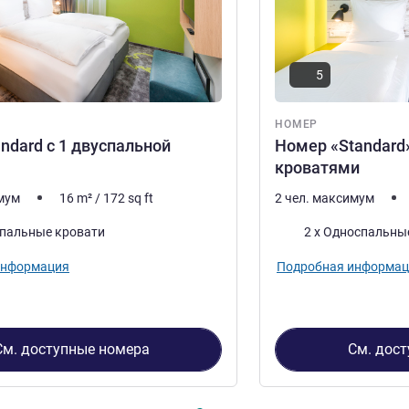
5
НОМЕР
ndard с 1 двуспальной
Номер «Standard
кроватями
имум
16
m²
/
172
sq ft
2 чел. максимум
Постель
спальные кровати
2 x Односпальны
информация
Подробная информац
См. доступные номера
См. дос
2
, Номер 1 : Номер Standard с 1 двуспальной кроватью , Н