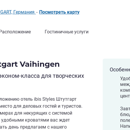
TGART, Германия
-
Посмотреть карту
Расположение
Гостиничные услуги
ttgart Vaihingen
Особенн
эконом-класса для творческих
Удо
меж
ком
цен
ожению отель ibis Styles Штутгарт
место для деловых гостей и туристов.
Завт
мерах для некурящих с системой
блю
и удобными кроватями вас ждет
поле
Напи
ать день предлагаем с нашего