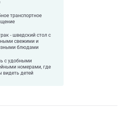
е
ное транспортное
бщение
рак - шведский стол с
сными свежими и
езными блюдами
ль с удобными
ейными номерами, где
 видеть детей