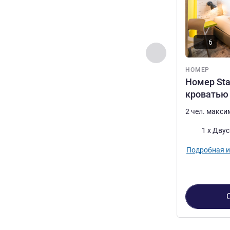
6
Назад - Номер
НОМЕР
Номер Sta
кроватью
2 чел. макс
Постель
1 x Дву
Подробная 
Страница
1
из