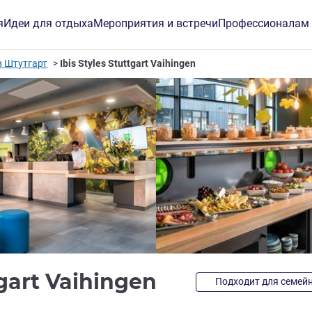
я
Идеи для отдыха
Мероприятия и встречи
Профессионалам
в Штутгарт
Ibis Styles Stuttgart Vaihingen
3 звезды
tgart Vaihingen
Подходит для семей
инг ALL)