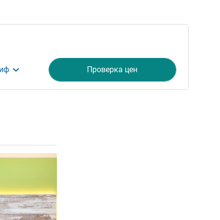
риф
Проверка цен
ия
Подробная информация