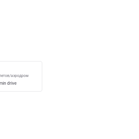
онной почты
летов/аэродром
min
drive