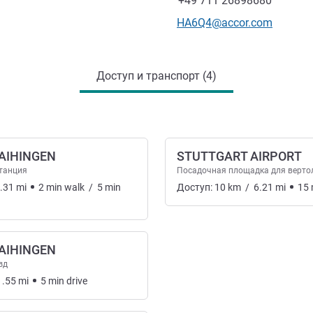
+49 711 26898680
Контактный адрес электр
HA6Q4@accor.com
Доступ и транспорт (4)
AIHINGEN
STUTTGART AIRPORT
танция
Посадочная площадка для верто
.31
mi
2
min
walk
/
5
min
Доступ:
10
km
/
6.21
mi
15
AIHINGEN
зд
1.55
mi
5
min
drive