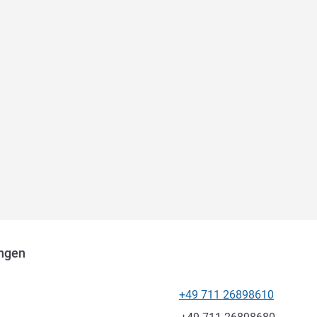
ingen
+49 711 26898610
Телефон
Факс