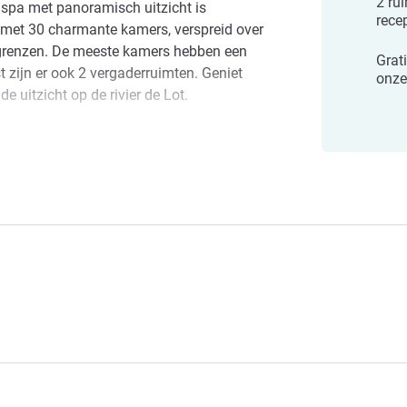
2 ru
spa met panoramisch uitzicht is
rece
l met 30 charmante kamers, verspreid over
n grenzen. De meeste kamers hebben een
Grat
t zijn er ook 2 vergaderruimten. Geniet
onze
uitzicht op de rivier de Lot.
, in Zuidwest-Frankrijk tussen Bordeaux en
ors en Bergerac, een regio waar u de lokale
 mag missen. Ontdek een departement
ve-sur-Lot-Le Moulin de Madame
met veel bastides.
illeneuve sur Lot Moulin de Madame, een
angs de rivier de Lot. Geniet in het hart
aat om pruimen, foie gras en hazelnoten,
ing en ontdekking.
agement