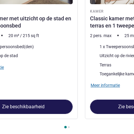
KAMER
mer met uitzicht op de stad en
Classic kamer met u
soonsbed
terras en 1 tweep
20
m²
/
215
sq ft
2 pers. max
25
m
Beddengoed
epersoonsbed(den)
1 x Tweepersoons
Uitzicht:
op de stad
Uitzicht op de rivie
Pluspunten van de acc
Terras
ie
Toegankelijke kam
Meer informatie
Zie beschikbaarheid
Zie bes
 Kamer 1 : Classic kamer met uitzicht op de stad en 1 tweepersoo