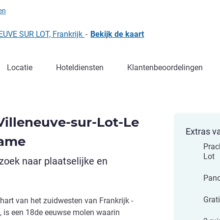
)
en
EUVE SUR LOT, Frankrijk
-
Bekijk de kaart
Locatie
Hoteldiensten
Klantenbeoordelingen
Villeneuve-sur-Lot-Le
Extras v
dame
Prach
Lot
 zoek naar plaatselijke en
Pano
Grat
art van het zuidwesten van Frankrijk -
, is een 18de eeuwse molen waarin