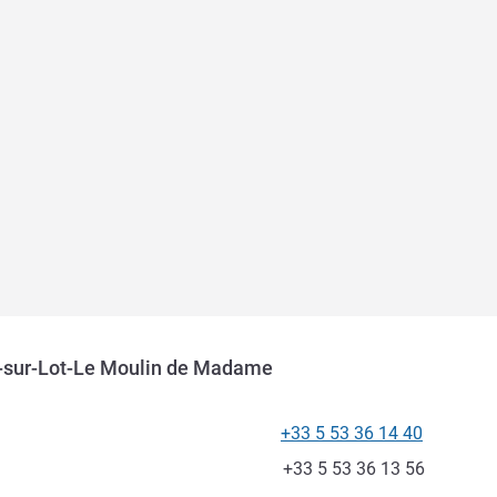
e-sur-Lot-Le Moulin de Madame
+33 5 53 36 14 40
Telefoon
Fax
+33 5 53 36 13 56