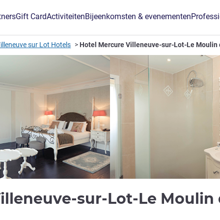
tners
Gift Card
Activiteiten
Bijeenkomsten & evenementen
Profess
illeneuve sur Lot Hotels
Hotel Mercure Villeneuve-sur-Lot-Le Mouli
Villeneuve-sur-Lot-Le Moul