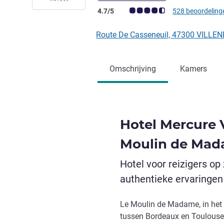
Avis-klantbeoordeling (ALL beoordeling
4.7/5
528 beoordeling
Route De Casseneuil, 47300 VILLEN
Omschrijving
Kamers
Hotel Mercure 
Moulin de Ma
Hotel voor reizigers op
authentieke ervaringen
Le Moulin de Madame, in het h
tussen Bordeaux en Toulouse