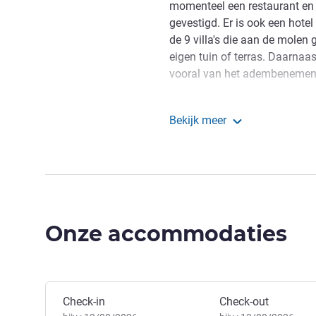
momenteel een restaurant en 
gevestigd. Er is ook een hote
de 9 villa's die aan de mole
eigen tuin of terras. Daarnaas
vooral van het adembenemende 
Gelegen in Villeneuve sur Lot
Toulouse, dicht bij Agen, Cah
Bekijk meer
producten en gerechten niet
Hotel Mercure Villeneu
doordrenkt met geschiedenis, 
Welkom bij hotel Mercure V
voormalige 18e eeuwse molen l
van deze regio, die bekend st
Onze accommodaties
van een verblijf vol ontspann
PATRICK HEUZE, Hotel Man
Boek dit hotel
Check-in
Check-out