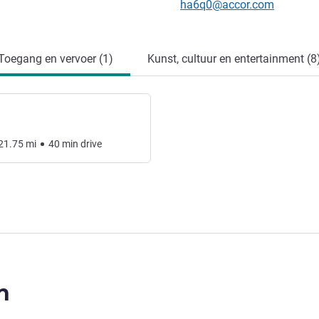
E-mailadres voor contact
ha6q0@accor.com
Toegang en vervoer (1)
Kunst, cultuur en entertainment (8
21.75
mi
40
min
drive
n