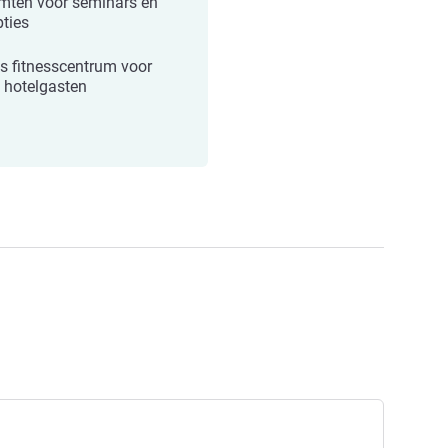
imten voor seminars en
pties
is fitnesscentrum voor
 hotelgasten