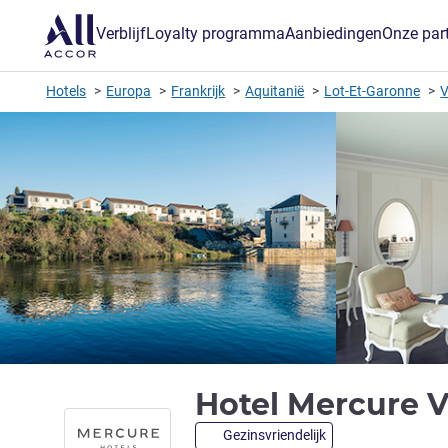
Verblijf
Loyalty programma
Aanbiedingen
Onze par
Hotels
Europa
Frankrijk
Aquitanië
Lot-Et-Garonne
V
Hotel Mercure 
Gezinsvriendelijk