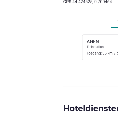
GPS
:
44.424525, 0.700464
Toegang en transport
AGEN
Treinstation
Toegang:
35
km
/
Hoteldienste