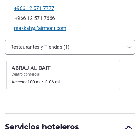
+966 12 571 7777
Teléfono
Fax
+966 12 571 7666
Correo electrónico de contacto
makkah@fairmont.com
Acceso y transporte
Restaurantes y Tiendas (1)
ABRAJ AL BAIT
Centro comercial
Acceso:
100
m
/
0.06
mi
Servicios hoteleros