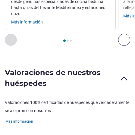
desde genuinas especialidades de cocina beduina
a la m
hasta otras del Levante Mediterráneo y estaciones
reflej
ouzi.
Más i
Más información
Página
1
de
3
, Restaurante 1 : AL DIRA , Restaurante 2 : ATYA
Anterior - Restaurante
Sig
Valoraciones de nuestros
huéspedes
Valoraciones 100% certificadas de huéspedes que verdaderamente
se alojaron con nosotros
Más información