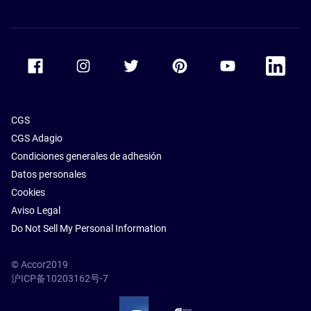
Accor Facebook
Accor Instagram
Accor Twitter
Accor Pinterest
Accor Youtube
Accor Li
CGS
CGS Adagio
Condiciones generales de adhesión
Datos personales
Cookies
Aviso Legal
Do Not Sell My Personal Information
© Accor2019
沪ICP备10203162号-7
SSL Secure – globalSign