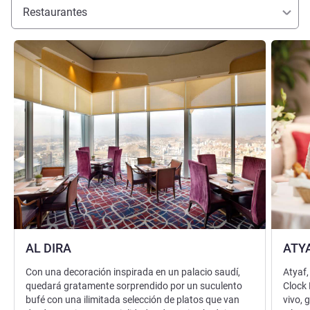
Restaurantes
Más información
Más info
AL DIRA
ATY
Con una decoración inspirada en un palacio saudí,
Atyaf,
quedará gratamente sorprendido por un suculento
Clock 
bufé con una ilimitada selección de platos que van
vivo, 