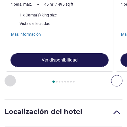
4 pers. máx.
46
m²
/
495
sq ft
4 p
Ropa de cama
Rop
1 x Cama(s) king size
Views :
Vie
Vistas a la ciudad
Más información
Más
Ver disponibilidad
Página
1
de
8
, Habitación 1 : Habitación Fairmont con cama k
Anterior - Habitación
Sig
Localización del hotel