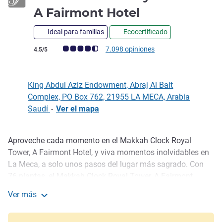
5 estrellas
A Fairmont Hotel
Ideal para familias
Ecocertificado
Nota de clientes de Avis (Clasificación de ALL)
7.098 opiniones
4.5/5
King Abdul Aziz Endowment, Abraj Al Bait
Complex, PO Box 762, 21955 LA MECA, Arabia
Saudí
-
Ver el mapa
Aproveche cada momento en el Makkah Clock Royal
Descripción
Tower, A Fairmont Hotel, y viva momentos inolvidables en
La Meca, a solo unos pasos del lugar más sagrado. Con
76 plantas, el Makkah Clock Royal Tower, A Fairmont
Hotel, se erige como un símbolo icónico de la hospitalidad
Ver más
árabe y un faro para los peregrinos en la Ciudad Santa, en
Makkah Clock Royal Tower - A Fairmont Hotel
uno de los edificios más altos del mundo, con el reloj más