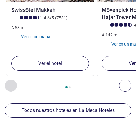
5 estrellas
Swissôtel Makkah
Mövenpick Ho
Hajar Tower 
Nota de clientes de Avis (Clasificación de ALL)
opiniones
4.6/5
(7581
)
Nota de clientes d
4
A
58
m
A
142
m
Ver en un mapa
Ver en un m
Ver el hotel
Ver
Página
1
de
2
, Nuestros establecimientos cercanos 1 :, Nuest
Anterior - Nuestros establecimientos cercanos
Sig
Todos nuestros hoteles en La Meca Hoteles