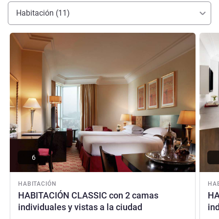
Habitación (11)
Más información
Más i
6
HABITACIÓN
HA
HABITACIÓN CLASSIC con 2 camas
HA
individuales y vistas a la ciudad
in