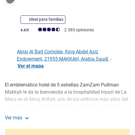
Ideal para familias
Nota de clientes de Avis (Clasificación de ALL)
2.585 opiniones
4.4/5
Abraj Al Bait Complex, King Abdel Aziz
Endowment, 21955 MAKKAH, Arabia Saudí
-
Ver el mapa
El emblemático hotel de 5 estrellas ZamZam Pullman
Descripción
Makkah le da la bienvenida a la hospitalidad hiyazí de La
Meca en el Abraj Al-Bait, uno de los edificios más altos del
mundo, en su viaje de la Umrah o el Hajj. Fue el primer
hotel en abrir en el icónico Abraj Al-Bait. Las habitaciones y
Ver más
suites del ZamZam Pullman ofrecen vistas parciales a la
Pullman Zamzam Makkah
inspiradora Kaaba, Másyid al-Haram y La Meca. Disfrute