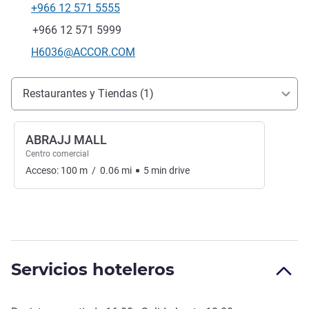
+966 12 571 5555
Teléfono
Fax
+966 12 571 5999
Correo electrónico de contacto
H6036@ACCOR.COM
Acceso y transporte
Restaurantes y Tiendas (1)
ABRAJJ MALL
Centro comercial
Acceso:
100
m
/
0.06
mi
5
min
drive
Servicios hoteleros