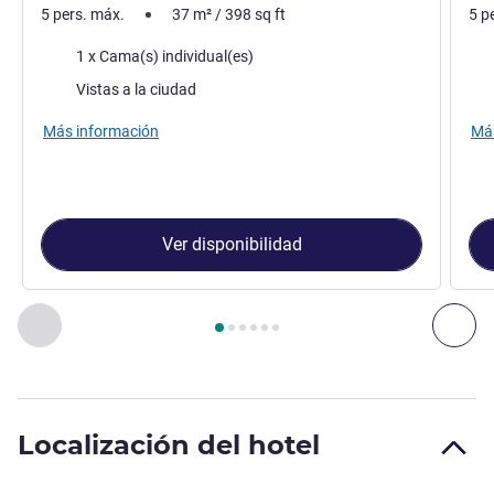
5 pers. máx.
37
m²
/
398
sq ft
5 p
Ropa de cama
Rop
1 x Cama(s) individual(es)
Views :
Vie
Vistas a la ciudad
Más información
Más
Ver disponibilidad
Página
1
de
6
, Habitación 1 : HABITACIÓN CLASSIC con 2 cama
Anterior - Habitación
Sig
Localización del hotel