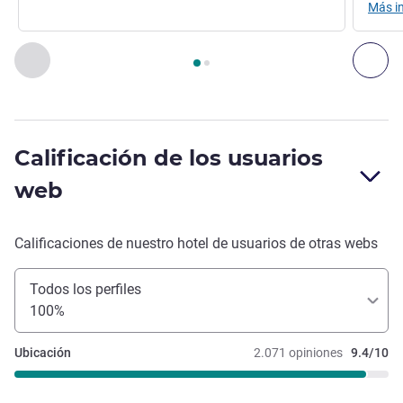
Más i
Página
1
de
2
, Restaurante 1 : AL YASMINE , Restaurante 2 
Anterior - Restaurante
Sig
Calificación de los usuarios
web
Calificaciones de nuestro hotel de usuarios de otras webs
Todos los perfiles
100%
Ubicación
2.071 opiniones
9.4/10