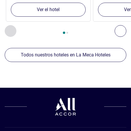
Ver el hotel
Ver
Página
1
de
2
, Nuestros establecimientos cercanos 1 :, Nuest
Anterior - Nuestros establecimientos cercanos
Sig
Todos nuestros hoteles en La Meca Hoteles