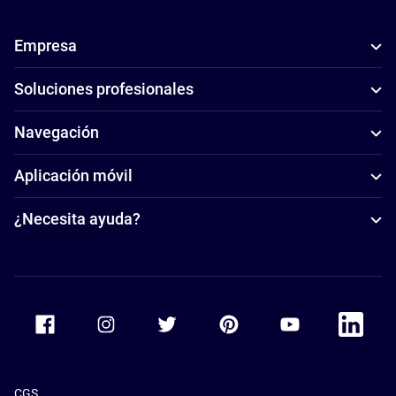
Empresa
Soluciones profesionales
Navegación
Aplicación móvil
¿Necesita ayuda?
Accor Facebook
Accor Instagram
Accor Twitter
Accor Pinterest
Accor Youtube
Accor Li
CGS