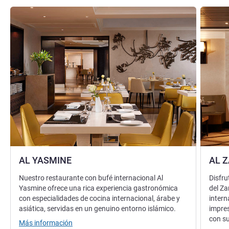
Más información
Más info
AL YASMINE
AL 
Nuestro restaurante con bufé internacional Al
Disfru
Yasmine ofrece una rica experiencia gastronómica
del Za
con especialidades de cocina internacional, árabe y
intern
asiática, servidas en un genuino entorno islámico.
impres
con su
Más información