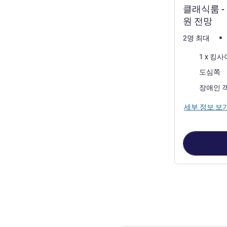
클래식룸 -
원 전망
2명 최대
침구
1 x 킹
전망:
도심쪽
장애인 
세부 정보 보
5
/
1
페이지
, 객실