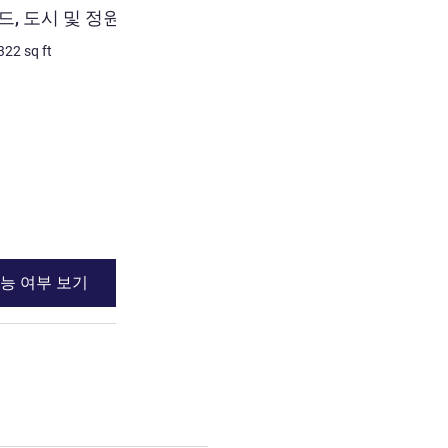
드, 도시 및 정원 전망
스위스 어드밴티지 룸 - 킹
개, 고층, 도시 전망
322
sq ft
2명 최대
30
m²
/
322
sq ft
침구
1 x 킹사이즈 베드
전망:
도심쪽
장애인 객실
세부 정보 보기
능 여부 보기
이용 가능 여부
 클래식룸 - 트윈 베드, 도시 및 정원 전망