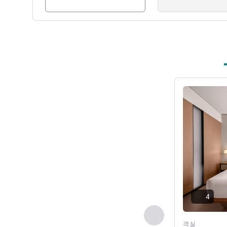
세부 정보 보
4
이전 - 객실
객실