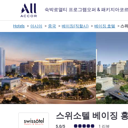
숙박
로열티 프로그램
오퍼 & 패키지
아코르
Hotels
아시아
중국
베이징(직할시)
베이징 호텔
스위
스위소텔 베이징 
고객 평점 (ALL 평가)
5.0/5
1 리뷰