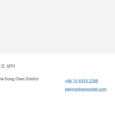
카오 센터
ie Dong Chen District
+86 10 6553 2288
전화
E-mail
beijing@swissotel.com