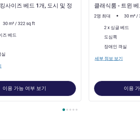
 킹사이즈 베드 1개, 도시 및 정
클래식룸 - 트윈 베
2명 최대
30
m²
/
30
m²
/
322
sq ft
침구
2 x 싱글 베드
사이즈 베드
전망:
도심쪽
장애인 객실
객실
세부 정보 보기
기
이용 가능 여부 보기
이용 가
 1 : 클래식룸 - 킹사이즈 베드 1개, 도시 및 정원 전망 , 객실 2 :