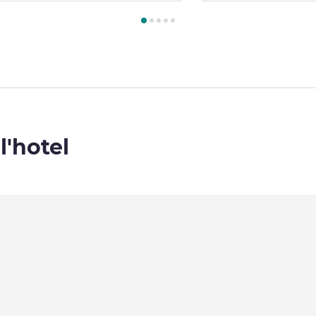
amera 1 : Camera Fairmont con vista sul giardino, 1 letto king si
l'hotel