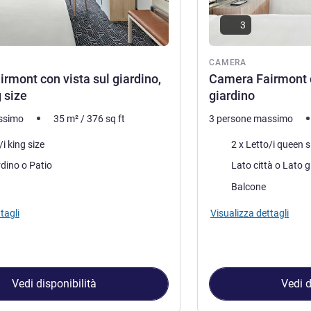
3
ra
CAMERA
rmont con vista sul giardino,
Camera Fairmont co
g size
giardino
ssimo
35
m²
/
376
sq ft
3 persone massimo
letto
Biancheria da letto
/i king size
2 x Letto/i queen s
Vista:
Lato giardino o Patio
Più alloggi:
Balcone
tagli
Visualizza dettagli
Vedi disponibilità
Vedi d