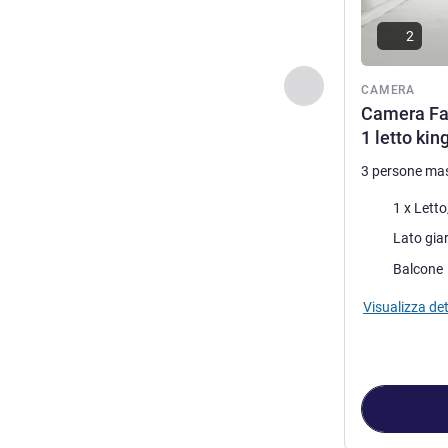
2
Precedente - Came
CAMERA
Camera Fai
1 letto kin
3 persone ma
Biancheria da 
1 x Letto
Vista:
Più alloggi:
Balcone
Visualizza det