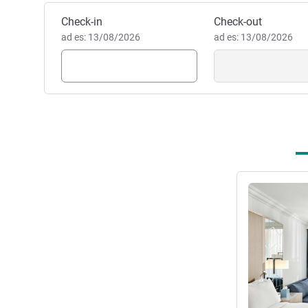
Prenota questo hotel
Check-in
Check-out
ad es: 13/08/2026
ad es: 13/08/2026
Visualizza det