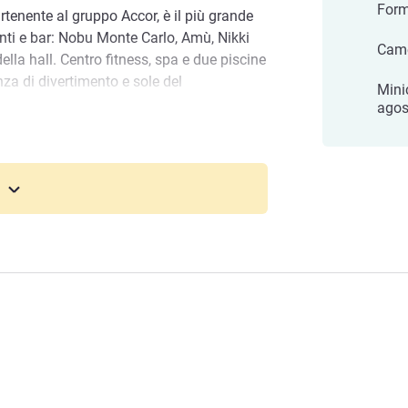
Form
rtenente al gruppo Accor, è il più grande
ranti e bar: Nobu Monte Carlo, Amù, Nikki
Came
lla hall. Centro fitness, spa e due piscine
nza di divertimento e sole del
Mini
agos
o, un'ampia spa con trattamenti
ness vi aspettano in questo esclusivo hotel