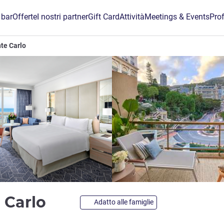
 bar
Offerte
I nostri partner
Gift Card
Attività
Meetings & Events
Prof
te Carlo
4 stelle
 Carlo
Adatto alle famiglie