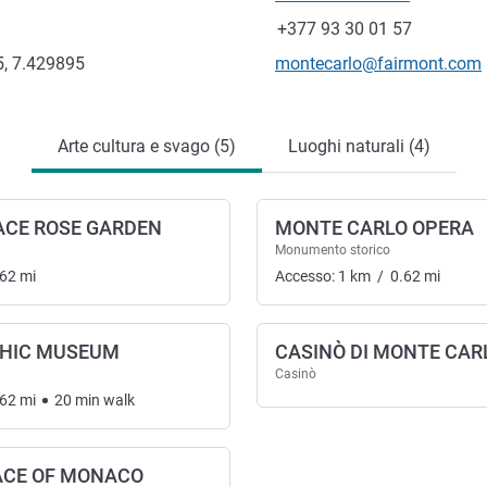
Telefono
Fax
+377 93 30 01 57
E-mail di contatto
, 7.429895
montecarlo@fairmont.com
Arte cultura e svago (5)
Luoghi naturali (4)
ACE ROSE GARDEN
MONTE CARLO OPERA
Monumento storico
.62
mi
Accesso:
1
km
/
0.62
mi
HIC MUSEUM
CASINÒ DI MONTE CAR
Casinò
.62
mi
20
min
walk
ACE OF MONACO