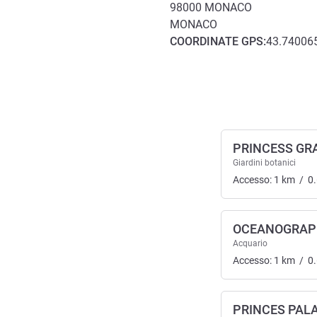
98000
MONACO
MONACO
COORDINATE
GPS
:
43.740065
Accesso e trasporti
PRINCESS GR
Giardini botanici
Accesso:
1
km
/
0
OCEANOGRAP
Acquario
Accesso:
1
km
/
0
PRINCES PAL