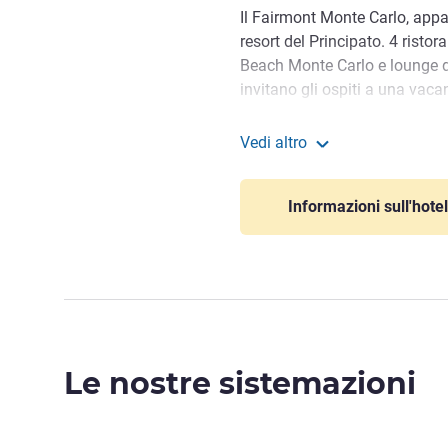
Il Fairmont Monte Carlo, appa
resort del Principato. 4 risto
Beach Monte Carlo e lounge de
invitano gli ospiti a una vaca
Mediterraneo.
Vedi altro
La piscina riscaldata sul tett
Fairmont Monte Carlo
personalizzati e un centro fit
di lusso a Monte Carlo.
Informazioni sull'hotel
Le nostre sistemazioni