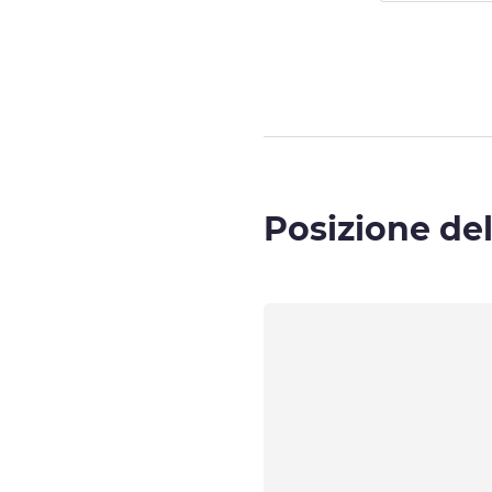
Pagina
1
di
5
, C
Posizione del