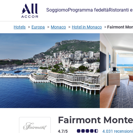
Soggiorno
Programma fedeltà
Ristoranti e
Hotels
Europa
Monaco
Hotel in Monaco
Fairmont Mon
Fairmont Monte
Giudizio clienti (Valutazione ALL)
4.7/5
4.031 recensioni