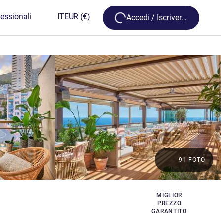
Loading...
essionali
IT
EUR
(€)
Accedi / Iscriversi
91 FOTO
MIGLIOR
PREZZO
GARANTITO