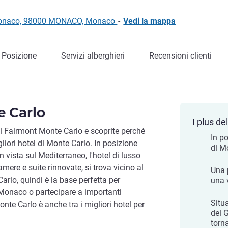
Monaco, 98000 MONACO, Monaco
-
Vedi la mappa
Posizione
Servizi alberghieri
Recensioni clienti
 Carlo
I plus del
l Fairmont Monte Carlo e scoprite perché
In po
iori hotel di Monte Carlo. In posizione
di M
n vista sul Mediterraneo, l'hotel di lusso
ere e suite rinnovate, si trova vicino al
Una 
arlo, quindi è la base perfetta per
una 
e Monaco o partecipare a importanti
Situ
onte Carlo è anche tra i migliori hotel per
del 
torn