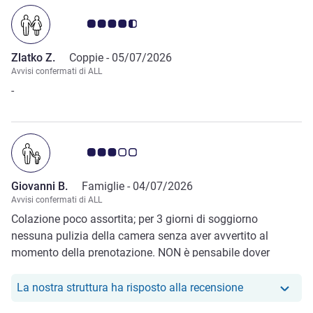
Giudizio clienti 4.5/5
Zlatko Z.
Coppie -
05/07/2026
Avvisi confermati di ALL
-
Giudizio clienti 3.0/5
Giovanni B.
Famiglie -
04/07/2026
Avvisi confermati di ALL
Colazione poco assortita; per 3 giorni di soggiorno
nessuna pulizia della camera senza aver avvertito al
momento della prenotazione. NON è pensabile dover
pensare a dove buttare la spazzatura alla fine del
soggiorno. IL PARCHEGGIO BENCHE' PRENOTATO IIN
Il nostro hote
La nostra struttura ha risposto alla recensione
ANTICIPO E PAGATO TOTALMENTE NON E' STATO