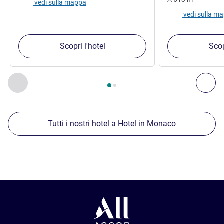
vedi sulla mappa
vedi sulla m
Scopri l'hotel
Scop
Pagina
1
di
2
, Nostre ulteriori strutture nelle vicinanze 1 :, Nost
Precedente - Nostre ulteriori strutture nelle vicinanze
Succ
Tutti i nostri hotel a Hotel in Monaco