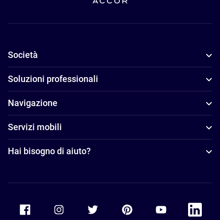
Società
Soluzioni professionali
Navigazione
Servizi mobili
Hai bisogno di aiuto?
Accor Facebook
Accor Instagram
Accor Twitter
Accor Pinterest
Accor Youtube
Accor Li