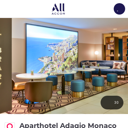
Load
30
Aparthotel Adagio Monaco