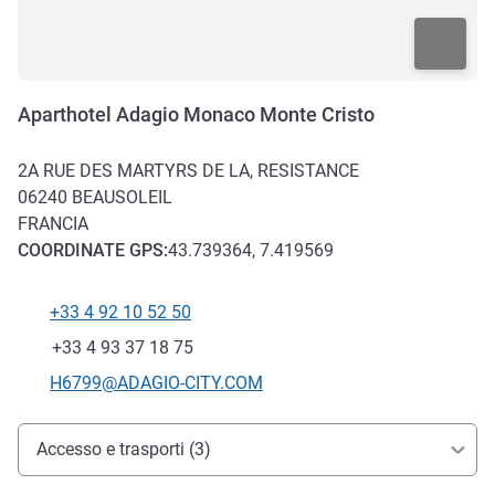
Aparthotel Adagio Monaco Monte Cristo
2A RUE DES MARTYRS DE LA, RESISTANCE
06240
BEAUSOLEIL
FRANCIA
COORDINATE
GPS
:
43.739364, 7.419569
+33 4 92 10 52 50
Telefono
Fax
+33 4 93 37 18 75
E-mail di contatto
H6799@ADAGIO-CITY.COM
Accesso e trasporti
Accesso e trasporti (3)