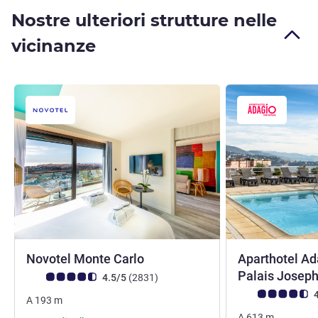
Nostre ulteriori strutture nelle
vicinanze
3 stelle
Novotel Monte Carlo
Aparthotel A
Palais Joseph
Giudizio clienti (Valutazione ALL)
recensioni
4.5/5
(2831
)
Giudizio clienti (
4
A
193
m
A
613
m