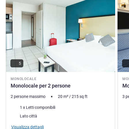
5
MONOLOCALE
MO
Monolocale per 2 persone
Mo
2 persone massimo
20
m²
/
215
sq ft
3 p
Biancheria da letto
Bia
1 x Letti componibili
Vista:
Lato città
Vist
Visualizza dettagli