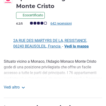
3 stelle
Monte Cristo
Ecocertificato
Giudizio clienti (Valutazione ALL)
642 recensioni
4.2/5
2A RUE DES MARTYRS DE LA, RESISTANCE,
06240 BEAUSOLEIL, Francia
-
Vedi la mappa
Situato vicino a Monaco, l'Adagio Monaco Monte Cristo
Descrizione
gode di una posizione privilegiata che offre un facile
accesso a tutte le parti del principato. I 76 appartamenti
confortevoli e climatizzati, da monolocali per 2 o 3 persone
ad appartamenti con 3 camere da letto per 5 o 6 persone,
Vedi altro
offrono l'ambiente ideale per un viaggio di lavoro o un
Aparthotel Adagio Monaco Monte Cristo
soggiorno sulla Costa Azzurra.
Appena fuori Monaco, l'Adagio Monaco Monte Cristo è in