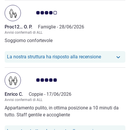
FORNITO: alla nostra protesta alla reception hanno
risposto con un"" alzata di spalle".
Giudizio clienti 4.0/5
Proc12… O. P.
Famiglie -
28/06/2026
Avvisi confermati di ALL
Soggiorno confortevole
Il nostro hote
La nostra struttura ha risposto alla recensione
Giudizio clienti 5.0/5
Enrico C.
Coppie -
17/06/2026
Avvisi confermati di ALL
Appartamento pulito, in ottima posizione a 10 minuti da
tutto. Staff gentile e accogliente