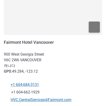
Fairmont Hotel Vancouver
900 West Georgia Street
V6C 2W6
VANCOUVER
캐나다
GPS
:
49.284, -123.12
+1 604-684-3131
전화
팩스
+1 604-662-1929
E-mail
HVC.CentralServices@Fairmont.com