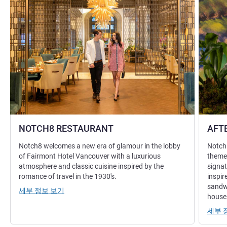
NOTCH8 RESTAURANT
AFT
Notch8 welcomes a new era of glamour in the lobby
Notch8
of Fairmont Hotel Vancouver with a luxurious
themed
atmosphere and classic cuisine inspired by the
signat
romance of travel in the 1930's.
inspir
sandwi
세부 정보 보기
house
세부 