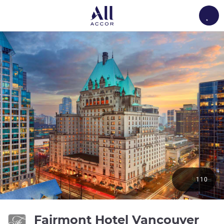
Load
110
4성
Fairmont Hotel Vancouver