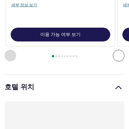
세부 정보 보기
세
이용 가능 여부 보기
9
/
1
페이지
, 객실 1 : FAIRMONT 1 KING, Floors 2-8, City View,
이전 - 객실
다음
호텔 위치