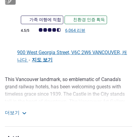
가족 여행에 적합
친환경 인증 획득
고객 평점 (ALL 평가)
6,064 리뷰
4.5/5
900 West Georgia Street, V6C 2W6 VANCOUVER, 캐
나다
-
지도 보기
This Vancouver landmark, so emblematic of Canada's
호텔설명
grand railway hotels, has been welcoming guests with
timeless grace since 1939. The Castle in the City stands
tall in the heart of downtown. The Vancouver Art Gallery
and City Centre Station are next door, while Canada Place
더보기
is just a short walk away.
Fairmont Hotel Vancouver
The entire team at Fairmont Hotel Vancouver, including our
canine ambassadors, look forward to your visit. Whether