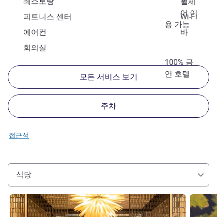
레스토랑
휠체
어 이
피트니스 센터
Wi-Fi
용 가능
에어컨
바
회의실
100% 금
연 호텔
모든 서비스 보기
주차
접근성
식당
세부 정보 보기
세부 정보