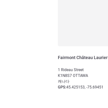
Fairmont Château Laurier
1 Rideau Street
K1N8S7
OTTAWA
캐나다
GPS
:
45.425153, -75.69451
호텔 접근 및 교통