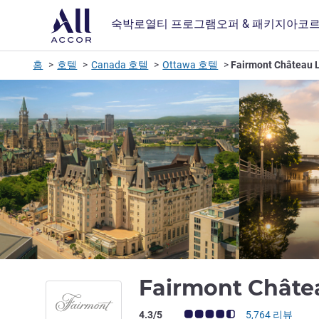
숙박
로열티 프로그램
오퍼 & 패키지
아코르
홈
호텔
Canada 호텔
Ottawa 호텔
Fairmont Château L
Fairmont Châte
고객 평점 (ALL 평가)
4.3/5
5,764 리뷰