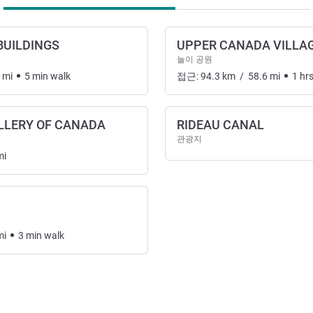
BUILDINGS
UPPER CANADA VILLA
놀이 공원
mi
5
min
walk
접근:
94.3
km
/
58.6
mi
1
hr
LLERY OF CANADA
RIDEAU CANAL
관광지
mi
mi
3
min
walk