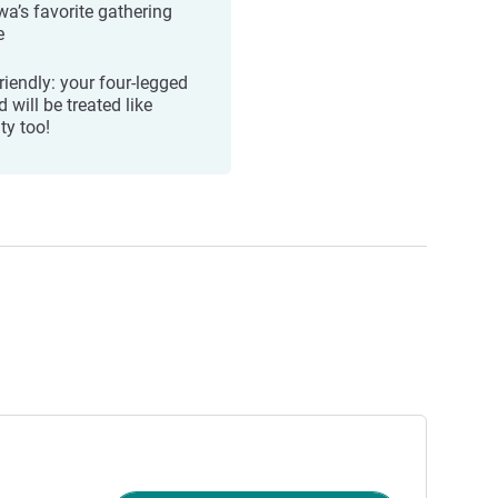
wa’s favorite gathering
e
riendly: your four-legged
d will be treated like
ty too!