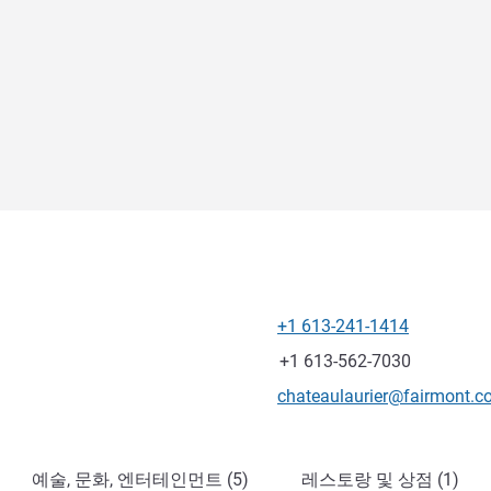
+1 613-241-1414
전화
팩스
+1 613-562-7030
E-mail
chateaulaurier@fairmont.
예술, 문화, 엔터테인먼트 (5)
레스토랑 및 상점 (1)