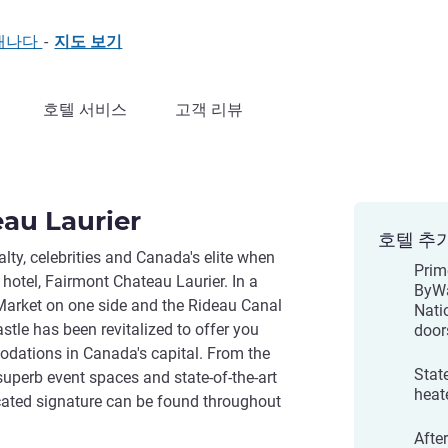
, 캐나다
-
지도 보기
호텔 서비스
고객 리뷰
au Laurier
호텔 추
alty, celebrities and Canada's elite when
Prime
 hotel, Fairmont Chateau Laurier. In a
ByWa
Market on one side and the Rideau Canal
Nati
astle has been revitalized to offer you
door
dations in Canada's capital. From the
Stat
superb event spaces and state-of-the-art
heat
ticated signature can be found throughout
Afte