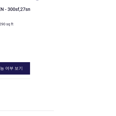
객실
 - 300sf,27sm, City or
FAIRMONT 2 DOUBLES - 3
City or Courtyard view
290
sq ft
4명 최대
27
m²
/
290
sq ft
침구
2 x 더블 베드
세부 정보 보기
능 여부 보기
이용 가능 여부
 2 : FAIRMONT 1 QUEEN - 300sf,27sm, City or Courtyard view