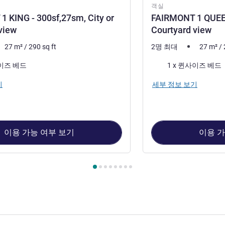
객실
 KING - 300sf,27sm, City or
FAIRMONT 1 QUEEN
view
Courtyard view
27
m²
/
290
sq ft
2명 최대
27
m²
/
침구
사이즈 베드
1 x 퀸사이즈 베드
기
세부 정보 보기
이용 가능 여부 보기
이용 가
1 : FAIRMONT 1 KING - 300sf,27sm, City or Courtyard view , 객실