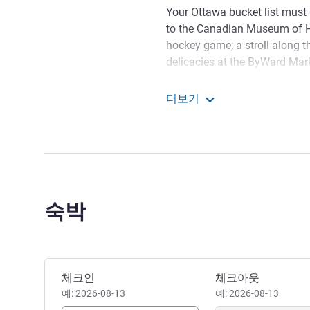
Your Ottawa bucket list must i
to the Canadian Museum of Hi
hockey game; a stroll along t
delicacies at the ByWard Mar
and festivals such as Winterl
Canadian Tulip Festival, Gati
더보기
course, Canada Day in the capi
Fairmont Château Laurier
Views of nearby Parliament H
room and suite. You are just 
Ottawa University. Stroll thro
admire the hotel from a verda
숙박
Anticipate the extraordinary
our dynamic capital, awaits yo
Embark on adventure. Join us
Genevieve Dumas 호텔 관리
이 호텔 예약하기
체크인
체크아웃
예: 2026-08-13
예: 2026-08-13