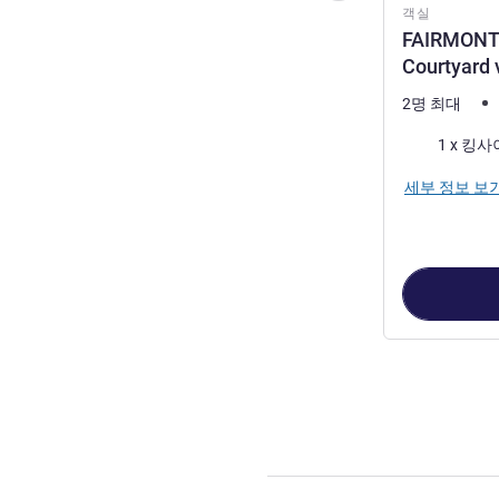
객실
FAIRMONT 1
Courtyard 
2명 최대
침구
1 x 킹
세부 정보 보
8
/
1
페이지
, 객실 