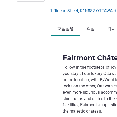
1 Rideau Street, K1N8S7 OTTAWA
호텔설명
객실
위치
Fairmont Châte
Follow in the footsteps of roy
you stay at our luxury Ottawa
prime location, with ByWard 
locks on the other, Ottawa's c
even more luxurious accommo
chic rooms and suites to the 
facilities, Fairmont's sophis
the majestic chateau.