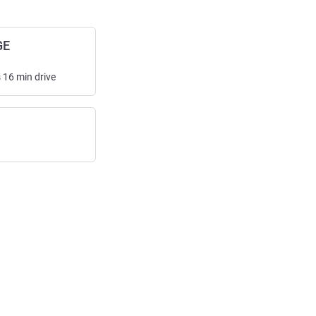
GE
s
16
min
drive