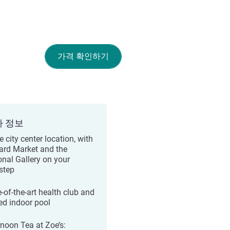
가격 확인하기
가 정보
 city center location, with
rd Market and the
onal Gallery on your
step
e-of-the-art health club and
ed indoor pool
rnoon Tea at Zoe’s: