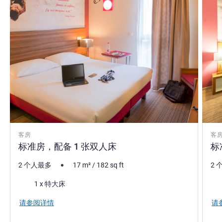
客房
客
标准房，配备 1 张双人床
标
2 个人最多
17
m²
/
182
sq ft
2 
床上用品
床
1 x 特大床
请参阅详情
请