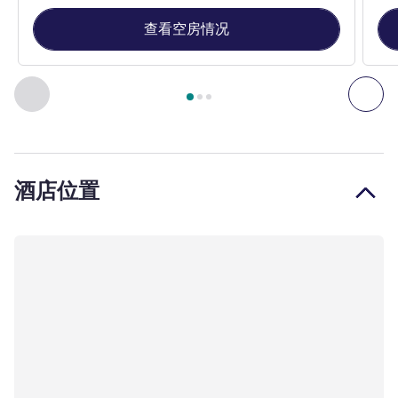
查看空房情况
第
1
页，共
3
页
, 客房 1 : 标准房，配备 1 张双人床 , 客房 2
上一个 - 客房
下一
酒店位置