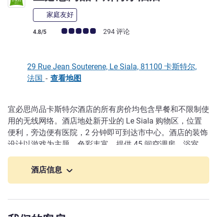
家庭友好
客户意见评级 (ALL 评级)
294 评论
4.8/5
29 Rue Jean Souterene, Le Siala, 81100 卡斯特尔,
法国
-
查看地图
宜必思尚品卡斯特尔酒店的所有房价均包含早餐和不限制使
描述
用的无线网络。酒店地处新开业的 Le Siala 购物区，位置
便利，旁边便有医院，2 分钟即可到达市中心。酒店的装饰
设计以游戏为主题，色彩丰富，提供 45 间空调房、浴室
（配备淋浴和吹风机）、会议室和免费封闭式停车场。
酒店信息