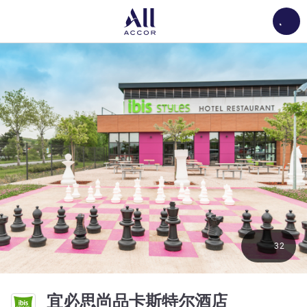
Load
32
3 星
宜必思尚品卡斯特尔酒店