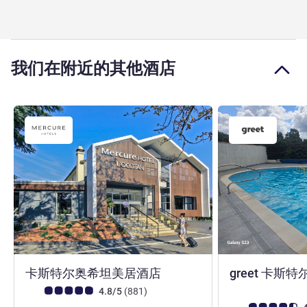
我们在附近的其他酒店
4 星
卡斯特尔奥希坦美居酒店
greet 卡斯
客户意见评级 (ALL 评级)
评论
4.8/5
(881
)