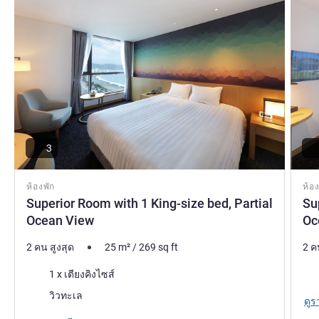
3
ห้องพัก
ห้อง
Superior Room with 1 King-size bed, Partial
Su
Ocean View
Oc
2 คน สูงสุด
25
m²
/
269
sq ft
2 ค
เครื่องนอน
เคร
1 x เตียงคิงไซส์
วิว:
วิวทะเล
ดูร