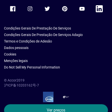
Accor Facebook
Accor Instagram
Accor Twitter
Accor Pinterest
Accor Youtube
Accor Li
Condições Gerais De Prestação De Serviços
Condições Gerais De Prestação De Serviços Adagio
Termos e Condições de Adesão
Dados pessoais
Cookies
Menções legais
Do Not Sell My Personal Information
© Accor2019
沪ICP备10203162号-7
SSL Secure – globalSign
Ver preços