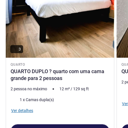
3
QUARTO
QU
QUARTO DUPLO ? quarto com uma cama
QU
grande para 2 pessoas
2 p
2 pessoa no máximo
12
m²
/
129
sq ft
Ca
Cama
1 x Camas dupla(s)
Ver
Ver detalhes