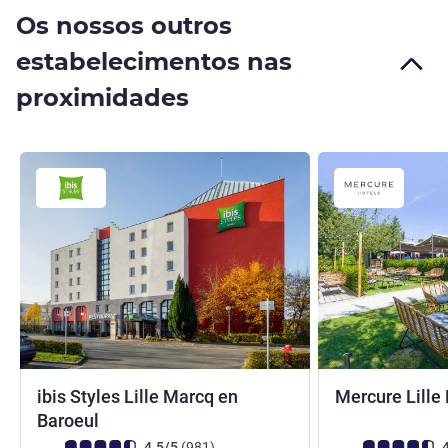
Os nossos outros
estabelecimentos nas
proximidades
ibis Styles Lille Marcq en
Mercure Lille
3 estrelas
Baroeul
Nota clientes Avis (Classificação ALL)
comentários
Nota clientes Avi
4.5/5
(981
)
4