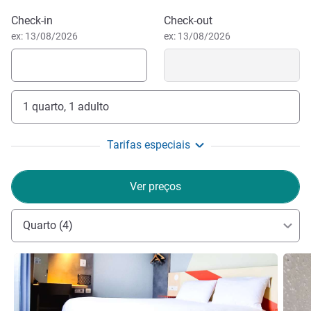
Reservar este hotel
Check-in
Check-out
ex: 13/08/2026
ex: 13/08/2026
1 quarto, 1 adulto
Tarifas especiais
Ver preços
Quarto (4)
Ver detalhes
Ver de