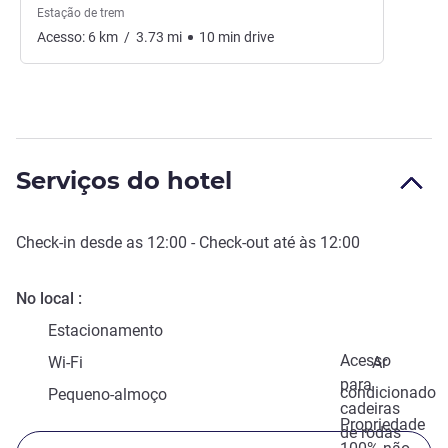
Estação de trem
Acesso:
6
km
/
3.73
mi
10
min
drive
Serviços do hotel
Check-in
desde as
12:00
-
Check-out
até às
12:00
No local
Estacionamento
Acesso
Wi-Fi
Ar
para
condicionado
Pequeno-almoço
cadeiras
Propriedade
de rodas