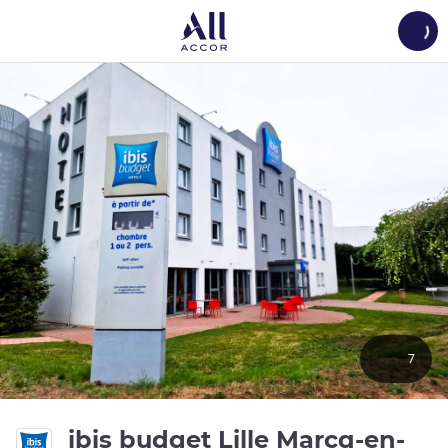
Load
7
ibis budget Lille Marcq-en-