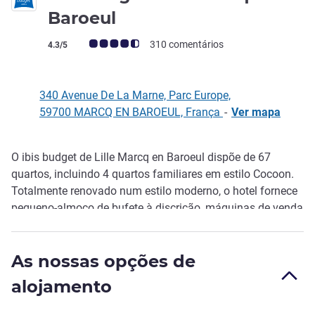
2 estrelas
Baroeul
Nota clientes Avis (Classificação ALL)
310 comentários
4.3/5
340 Avenue De La Marne, Parc Europe,
59700 MARCQ EN BAROEUL, França
-
Ver mapa
O ibis budget de Lille Marcq en Baroeul dispõe de 67
Descrição
quartos, incluindo 4 quartos familiares em estilo Cocoon.
Totalmente renovado num estilo moderno, o hotel fornece
pequeno-almoço de bufete à discrição, máquinas de venda
com snacks e bebidas, área multi média, estacionamento e
WIFI gratuitos. A menos de 15 min. do centro de Lille, Vieux
As nossas opções de
Lille e do aeroporto Lille Lesquin, e a 3 min. de elétrico das
estações de comboio Lille Flandres e Lille Europe, o hotel é
alojamento
ideal para viagens em negócios e turísticas.