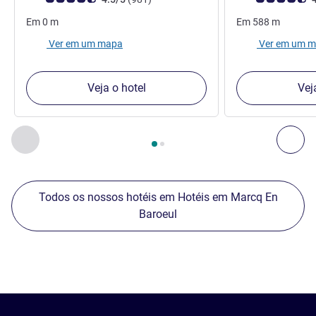
Em
0
m
Em
588
m
Ver em um mapa
Ver em um 
Veja o hotel
Vej
Página
1
de
2
, Os nossos outros estabelecimentos nas proxim
Anterior - Os nossos outros estabelecimentos nas proxim
Seg
Todos os nossos hotéis em Hotéis em Marcq En
Baroeul