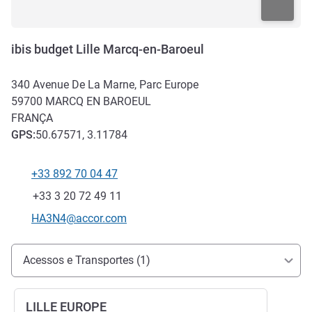
ibis budget Lille Marcq-en-Baroeul
340 Avenue De La Marne, Parc Europe
59700
MARCQ EN BAROEUL
FRANÇA
GPS
:
50.67571, 3.11784
+33 892 70 04 47
Telefone
Fax
+33 3 20 72 49 11
E-mail de contacto
HA3N4@accor.com
Acesso e transporte
Acessos e Transportes (1)
LILLE EUROPE