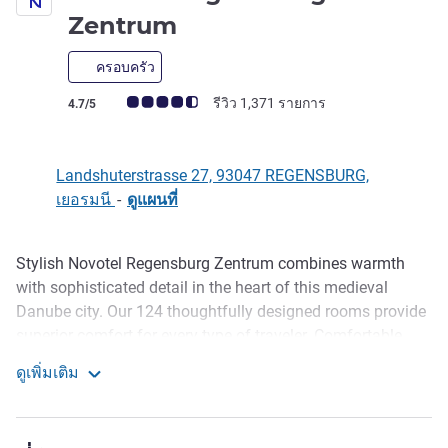
4.5 ดาว
Zentrum
ครอบครัว
คะแนนความคิดเห็นจากแขก (เรทติ้งบน ALL)
รีวิว 1,371 รายการ
4.7/5
Landshuterstrasse 27, 93047 REGENSBURG,
เยอรมนี
-
ดูแผนที่
Stylish Novotel Regensburg Zentrum combines warmth
รายละเอียด
with sophisticated detail in the heart of this medieval
Danube city. Our 124 thoughtfully designed rooms provide
superior comfort for every type of traveler. Comfortable
seating throughout the bar and lobby creates perfect
ดูเพิ่มเติม
relaxation spots, while our restaurant showcases delicious
Novotel Regensburg Zentrum
Levantine cuisine.
Whether attending a conference or soaking up the