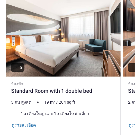
5
ห้องพัก
ห้อง
Standard Room with 1 double bed
St
3 คน สูงสุด
19
m²
/
204
sq ft
2 ค
เครื่องนอน
เคร
1 x เตียงใหญ่ และ 1 x เตียงโซฟาเดี่ยว
ดูรายละเอียด
ดูร