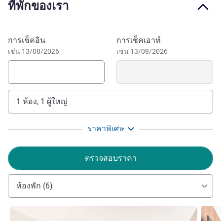
ที่พักของเรา
Bavarian charm, our quiet, central location is ideal for
exploring the old town and iconic landmarks like the
cathedral and Stone Bridge on foot. Enjoy a leisurely stroll
จองโรงแรมนี้
การเช็คอิน
การเช็คเอาท์
to the Historical Museum and St. Emmeram Palace Park or
เช่น 13/08/2026
เช่น 13/08/2026
set out on a cycling or hiking tour to the nearby Walhalla
memorial. Our team is happy to provide recommendations.
Our 4-star superior hotel enjoys an ideal location near the
1 ห้อง, 1 ผู้ใหญ่
train station, with buses stopping right at our doorstep and
the marinaforum Regensburg within an easy 15-minute
walk.
ราคาพิเศษ
Welcome to Novotel Regensburg Zentrum . Whatever
ตรวจสอบราคา
brings you to the beautiful Danube region, our modern
boutique hotel awaits you with warm hospitality that
ห้องพัก (6)
makes every moment memorable.
Michael Kempf ฝ่ายบริหารโรงแรม
ดูรายละเอียด
ดูรายล