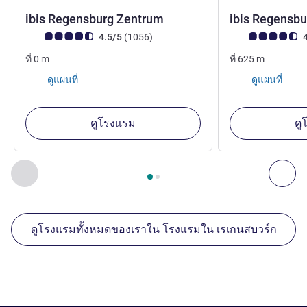
3.5 ดาว
ibis Regensburg Zentrum
ibis Regensbu
คะแนนความคิดเห็นจากแขก (เรทติ้งบน ALL)
รีวิว รายการ
คะแนนความคิดเห็
4.5/5
(1056
)
4
ที่
0
m
ที่
625
m
ดูแผนที่
ดูแผนที่
ดูโรงแรม
ดู
หน้า
1
จาก
2
, สถานประกอบการอื่นของเราที่อยู่ใกล้เคียง 1 :, ส
ก่อนหน้า - สถานประกอบการอื่นของเราที่อยู่ใกล้เคียง
ถัด
ดูโรงแรมทั้งหมดของเราใน โรงแรมใน เรเกนสบวร์ก