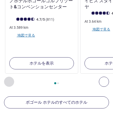
ノボテルボゴールゴルフリゾー
イビス スタイ
5 つ星
4 つ星
ト&コンベンションセンター
ヤ
お客さまの声 (確
4
お客さまの声 (確認済みレビュー アコーホテルズ)
件のレビュー
4.7/5
(811
)
At
3.64
km
At
3.589
km
地図で見る
地図で見る
ホテルを表示
ホテ
2
ページ中
1
ページ
, 周辺の他の施設 1 :, 周辺の他の施設 2 :,
前に戻る - 周辺の他の施設
次へ
ボゴール ホテルのすべてのホテル