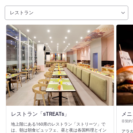
レストラン
詳細を表示
詳細を表
レストラン「sTREATs」
メニ
非契約
地上階にある160席のレストラン「ストリーツ」で
は、朝は朝食ビュッフェ、昼と夜は各国料理とイン
アラ