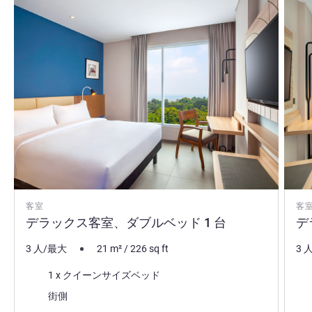
客室
客
デラックス客室、ダブルベッド 1 台
デ
3 人/最大
21
m²
/
226
sq ft
3 
寝具
寝
1 x クイーンサイズベッド
ビュー:
ビュ
街側