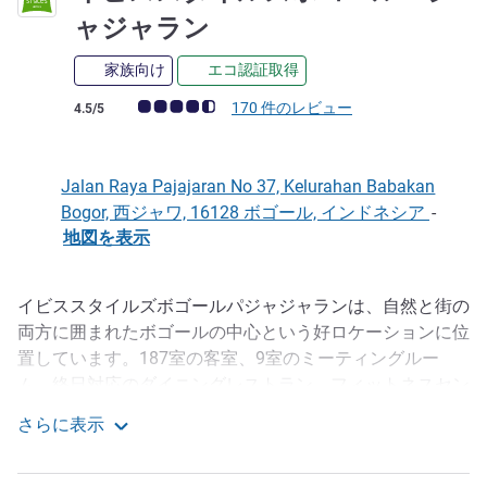
3 つ星
ャジャラン
家族向け
エコ認証取得
お客さまの声 (確認済みレビュー アコーホテルズ)
170 件のレビュー
4.5/5
Jalan Raya Pajajaran No 37, Kelurahan Babakan
Bogor, 西ジャワ, 16128 ボゴール, インドネシア
-
地図を表示
イビススタイルズボゴールパジャジャランは、自然と街の
説明
両方に囲まれたボゴールの中心という好ロケーションに位
置しています。187室の客室、9室のミーティングルー
ム、終日対応のダイニングレストラン、フィットネスセン
ター、キッズコーナーを備え、料金所にすぐにアクセスで
さらに表示
きる場所に位置しています。ボゴール植物園の真向かい側
イビススタイルズボゴールパジャジャラン
に位置し、レストラン、ショップ、コンベンションセンタ