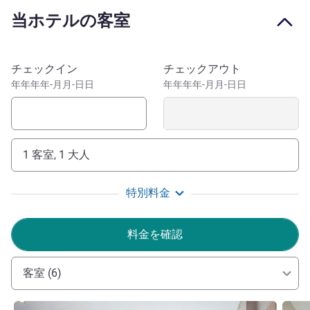
ー、観光名所へは徒歩すぐです。
当ホテルの客室
当ホテルはボゴールの中心部に位置し、自然と街に囲まれ
ています。レストラン、コンベンションセンター、オフィ
ス、観光名所へは徒歩すぐです。
このホテルを予約
チェックイン
チェックアウト
年年年年-月月-日日
年年年年-月月-日日
当ホテルへようこそ。Jalan Pajajaran (市内の主要道路
の1つ) に位置し、車または鉄道でアクセスできます。イ
ビススタイルズボゴールパジャジャランでは、ご自宅のよ
うにお過ごしください。
1 客室, 1 大人
Joanne Wullur ホテル経営
特別料金
料金を確認
客室 (6)
詳細を表示
詳細