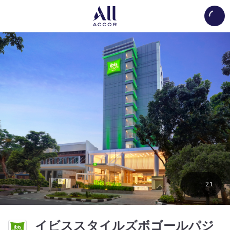
Load
21
イビススタイルズボゴールパジ