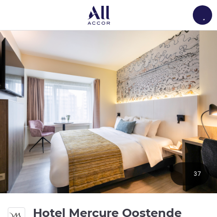
Load
37
4성
Hotel Mercure Oostende