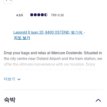
고객 평점 (ALL 평가)
789 리뷰
4.5/5
Leopold II laan 20, 8400 OSTEND, 벨기에
-
지도 보기
Drop your bags and relax at Mercure Oostende. Situated in
호텔설명
the city centre near Ostend Airport and the train station, we
offer the ultimate convenience with our location. Enjoy
nature at the Belgian seaside, which is only 250 metres
away from the hotel. Our lounge bar is the perfect place to
더보기
meet up with friends, family or colleagues. Discover our
Hotel Mercure Oostende
seasonal menu in our restaurant. Private paid car park is
available at a location nearby, reservation is
숙박
recommended.