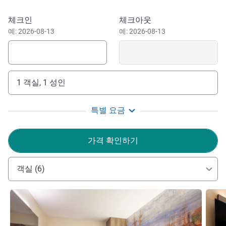
The Mercure hotel is located in the centre of Ostend. Here
you could find many restaurants, bars and shops. Make
이 호텔 예약하기
체크인
체크아웃
sure to visit the iconic highlights of Ostend: Mu.ZEE, the
예: 2026-08-13
예: 2026-08-13
Mercator Ship, the Sint Petrus en Paulus Kerk and Fort
Napoleon. You could also visit the beautiful historical city
of Bruges, easily reachable by car. Here you could go to the
Groeningemuseum or the Boudewijn Seapark. With its
1 객실, 1 성인
location near the seaside it is also a great place to
sunbathe or walk along the beach.
특별 요금
Mercure Oostende is conveniently situated in the city
centre of Ostend near Ostend Airport. Located within
가격 확인하기
walking distance of several bus stations which could
easily take you to other cities or to the nearby train station.
객실 (6)
Mercure Oostende is the ideal hotel if you like shopping,
beaches, and gastronomy. The hotel is located in the heart
세부 정보 보기
세부 
of Oostende and the Oostende-Brugge International Airport
is 5km away. We offer paid private parking, modern rooms