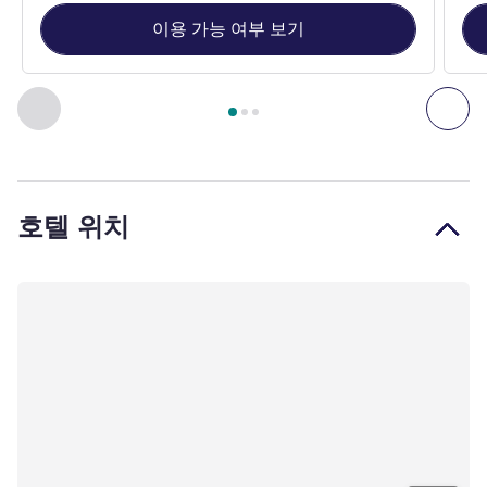
이용 가능 여부 보기
3
/
1
페이지
, 객실 1 : Standard double room with 1 double bed o
이전 - 객실
다음
호텔 위치