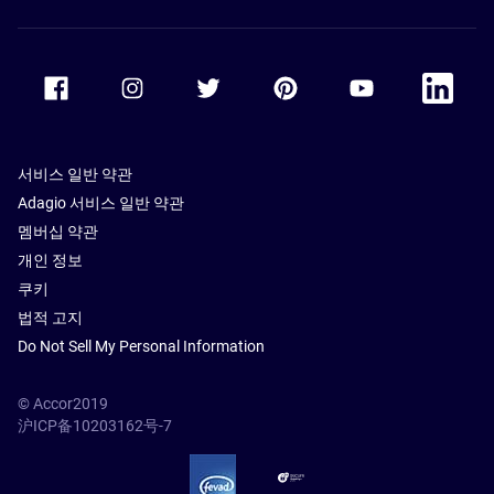
Accor Facebook
Accor Instagram
Accor Twitter
Accor Pinterest
Accor Youtube
Accor Li
서비스 일반 약관
Adagio 서비스 일반 약관
멤버십 약관
개인 정보
쿠키
법적 고지
Do Not Sell My Personal Information
© Accor2019
沪ICP备10203162号-7
SSL Secure – globalSign