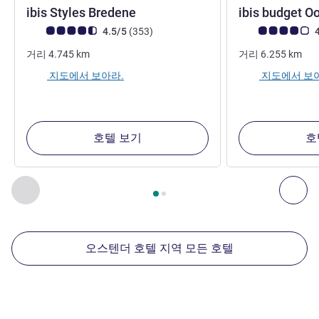
3성
ibis Styles Bredene
ibis budget O
고객 평점 (ALL 평가)
리뷰
고객 평점 (ALL 평
4.5/5
(353
)
4
거리
4.745
km
거리
6.255
km
지도에서 보아라.
지도에서 보
호텔 보기
호
2
/
1
페이지
, 주변에 있는 다른 시설 1 :, 주변에 있는 다른 시설 2 
이전 - 주변에 있는 다른 시설
다음
오스텐더 호텔 지역 모든 호텔