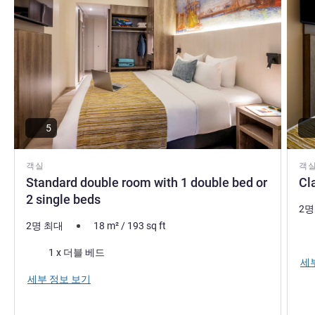
and free WIFI.
Lea Van den Abeele 호텔 관리
5
객실
객
Standard double room with 1 double bed or
Cl
2 single beds
2명
2명 최대
18
m²
/
193
sq ft
침
침구
1 x 더블 베드
세
세부 정보 보기