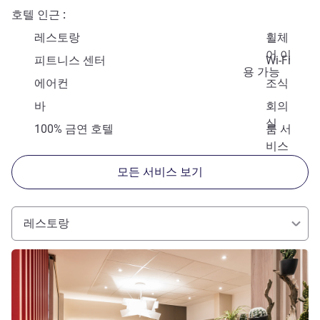
호텔 인근
레스토랑
휠체
어 이
피트니스 센터
Wi-Fi
용 가능
에어컨
조식
바
회의
실
100% 금연 호텔
룸 서
비스
모든 서비스 보기
레스토랑
세부 정보 보기