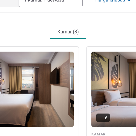
Kamar (3)
Lihat detail
6
ar
KAMAR