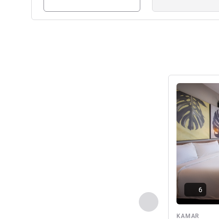
Lihat detail
6
Sebelumnya - Kam
KAMAR