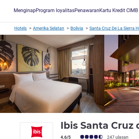
Menginap
Program loyalitas
Penawaran
Kartu Kredit CIM
Hotels
Amerika Selatan
Bolivia
Santa Cruz De La Sierra H
Ibis Santa Cruz 
Catatan tamu Avis (Peringkat ALL)
4.6/5
247 ulasan