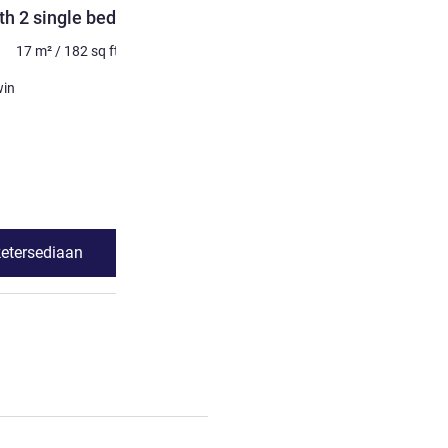
h 2 single beds
Standard Room with 3 sin
Foto non-kontrak
17
m²
/
182
sq ft
Maksimum 3 orang
17
m²
win
Selimut
3 x Tempat tidur single
Pemandangan:
Sisi kota
Lihat detail
ketersediaan
Lihat ketersed
dard Room with 2 single beds