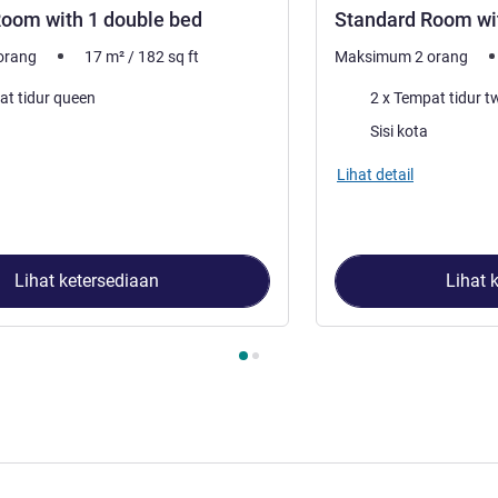
oom with 1 double bed
Standard Room wit
orang
17
m²
/
182
sq ft
Maksimum 2 orang
Selimut
at tidur queen
2 x Tempat tidur t
:
Pemandangan:
Sisi kota
Lihat detail
Lihat ketersediaan
Lihat 
2
, Kamar 1 : Standard Room with 1 double bed , Kamar 2 : Stan