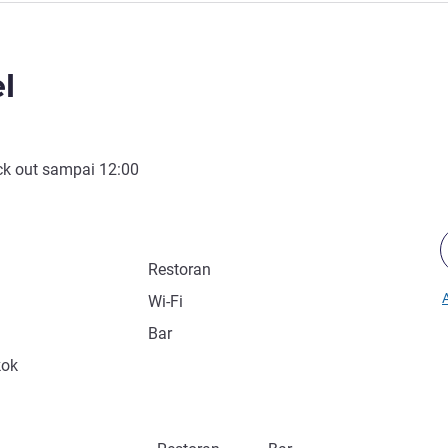
l
k out
sampai
12:00
Restoran
A
Wi-Fi
Bar
kok