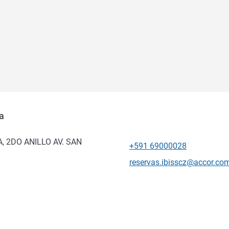
ra
, 2DO ANILLO AV. SAN
+591 69000028
Telepon
Email kontak
reservas.ibisscz@accor.co