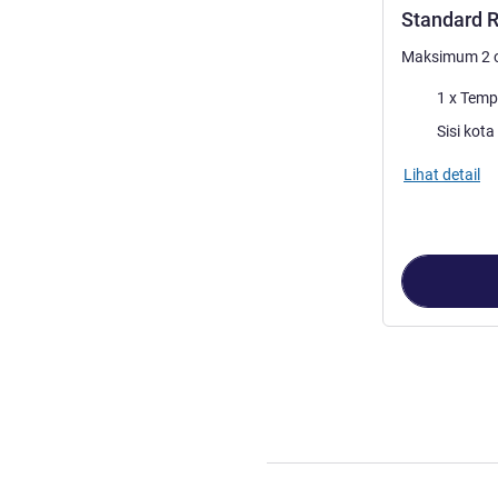
Standard R
Maksimum 2 
Selimut
1 x Temp
Pemandangan
Sisi kota
Lihat detail
Halaman
1
dari