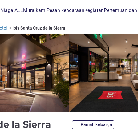
B Niaga ALL
Mitra kami
Pesan kendaraan
Kegiatan
Pertemuan dan
otel
Ibis Santa Cruz de la Sierra
bintang 3,5
de la Sierra
Ramah keluarga