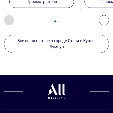
Просмотр отеля
Просм
Страница
1
из
2
, Другие отели поблизости 1 :, Другие оте
Назад - Другие отели поблизости
Дал
Все наши в отеле в городе Отели в Куала-
Лумпур