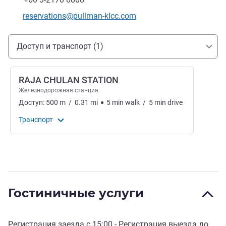
Контактный адрес электронной почты
reservations@pullman-klcc.com
Доступ и транспорт
Доступ и транспорт (1)
RAJA CHULAN STATION
Железнодорожная станция
Доступ:
500
m
/
0.31
mi
5
min
walk
/
5
min
drive
Транспорт
Гостиничные услуги
Регистрация заезда с
15:00
- Регистрация выезда до