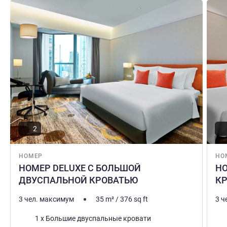
и Менара Куала-Лумпур.
Подробная информация
Подро
2
НОМЕР
НО
НОМЕР DELUXE С БОЛЬШОЙ
НО
ДВУСПАЛЬНОЙ КРОВАТЬЮ
К
3 чел. максимум
35
m²
/
376
sq ft
3 ч
Постель
Пос
1 x Большие двуспальные кровати