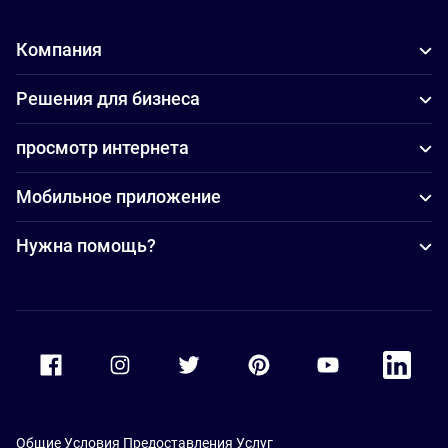
Компания
Решения для бизнеса
просмотр интернета
Мобильное приложение
Нужна помощь?
Accor Facebook
Accor Instagram
Accor Twitter
Accor Pinterest
Accor Youtube
Accor Li
Общие Условия Предоставления Услуг