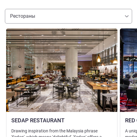
Рестораны
Подробная информация
Подробн
SEDAP RESTAURANT
RED 
Drawing inspiration from the Malaysia phrase
A uniq