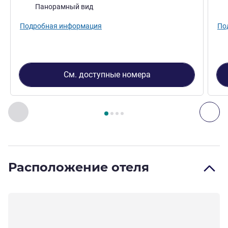
Виды:
Вид
Панорамный вид
Подробная информация
По
См. доступные номера
Страница
1
из
4
, Номер 1 : НОМЕР DELUXE С БОЛЬШОЙ
Назад - Номер
Дал
Расположение отеля