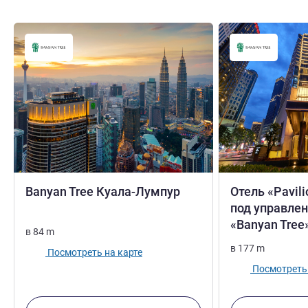
5 звезды
Banyan Tree Куала-Лумпур
Отель «Pavil
под управле
«Banyan Tree
в
84
m
в
177
m
Посмотреть на карте
Посмотреть 