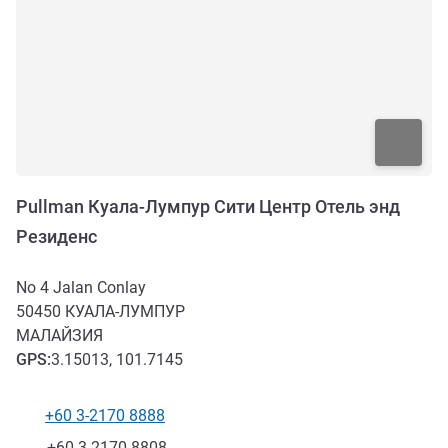
Pullman Куала-Лумпур Сити Центр Отель энд
Резиденс
No 4 Jalan Conlay
50450
КУАЛА-ЛУМПУР
МАЛАЙЗИЯ
GPS
:
3.15013, 101.7145
+60 3-2170 8888
Телефон
Факс
+60 3-2170 8808