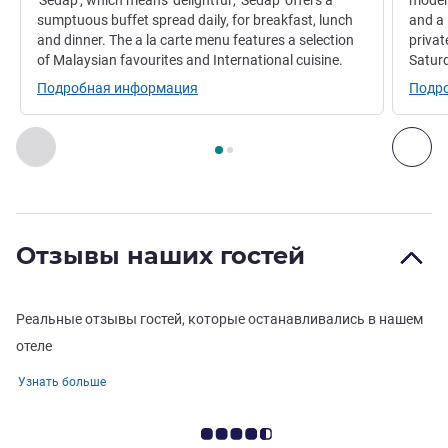
'Sedap', which means 'delightful', 'Sedap' offers a
moder
sumptuous buffet spread daily, for breakfast, lunch
and a 
and dinner. The a la carte menu features a selection
priva
of Malaysian favourites and International cuisine.
Saturd
Подробная информация
Подр
Страница
1
из
2
, Ресторан 1 : SEDAP RESTAURANT , Ресто
Назад - Ресторан
Дал
Отзывы наших гостей
Реальные отзывы гостей, которые останавливались в нашем
отеле
Узнать больше