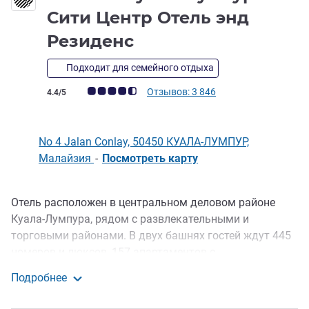
Сити Центр Отель энд
5 звезды
Резиденс
Подходит для семейного отдыха
Примечание: отзывы клиентов (Рейтинг ALL)
Отзывов: 3 846
4.4/5
No 4 Jalan Conlay, 50450 КУАЛА-ЛУМПУР,
Малайзия
-
Посмотреть карту
Отель расположен в центральном деловом районе
Описание
Куала-Лумпура, рядом с развлекательными и
торговыми районами. В двух башнях гостей ждут 445
номеров и люксов, 157 апартаментов с
захватывающим видом на сияющую панораму Куала-
Подробнее
Лумпура. Во всех номерах есть ЖК-Т В и
Pullman Куала-Лумпур Сити Центр Отель энд Резид
высокоскоростной WIFI. Отель прекрасно подойдет