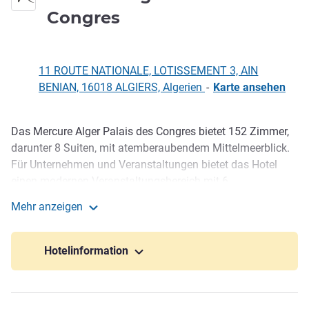
5 Sterne
Congres
11 ROUTE NATIONALE, LOTISSEMENT 3, AIN
BENIAN, 16018 ALGIERS, Algerien
-
Karte ansehen
Das Mercure Alger Palais des Congres bietet 152 Zimmer,
Beschreibung
darunter 8 Suiten, mit atemberaubendem Mittelmeerblick.
Für Unternehmen und Veranstaltungen bietet das Hotel
einen modernen Veranstaltungsbereich mit 6
Tagungsräumen, einem Konferenzraum und einem
Mehr anzeigen
Ballsaal. Zwei Themen-Restaurants servieren unseren
Mercure Alger Palais Des Congres
Gästen kulinarische Köstlichkeiten: ein kosmopolitisches
Büfettrestaurant und ein italienisches
Hotelinformation
Feinschmeckerrestaurant. Mit eleganter Lounge Bar,
erfrischendem Pool, Spa und Fitnessstudio.
152 Zimmer, darunter 8 Luxus-Suiten und 5 speziell