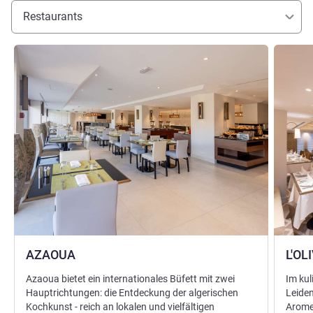
Restaurants
Details ansehen
Details 
AZAOUA
L'OL
Azaoua bietet ein internationales Büfett mit zwei
Im kul
Hauptrichtungen: die Entdeckung der algerischen
Leiden
Kochkunst - reich an lokalen und vielfältigen
Aromen