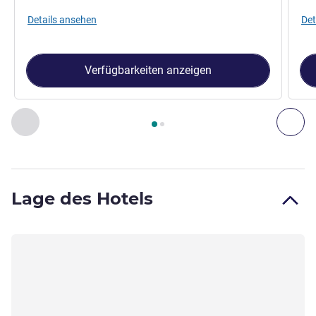
Details ansehen
Det
Verfügbarkeiten anzeigen
Seite
1
von
2
, Zimmer 1 : Classic-Zimmer mit einem Kingsize-B
Zurück - Zimmer
Wei
Lage des Hotels