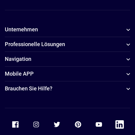
Unternehmen
Professionelle Lösungen
Navigation
Mobile APP
Brauchen Sie Hilfe?
Accor Facebook
Accor Instagram
Accor Twitter
Accor Pinterest
Accor Youtube
Accor Li