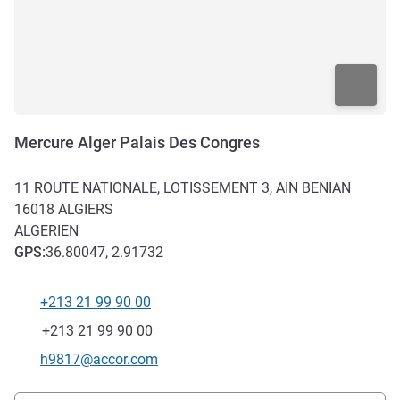
Mercure Alger Palais Des Congres
11 ROUTE NATIONALE, LOTISSEMENT 3, AIN BENIAN
16018
ALGIERS
ALGERIEN
GPS
:
36.80047, 2.91732
+213 21 99 90 00
Tel
Fax
+213 21 99 90 00
Kontakt-E-Mail
h9817@accor.com