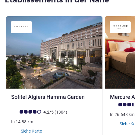
5 Sterne
Sofitel Algiers Hamma Garden
Mercure A
Note Kunden
Note Kundenmeinungen (Bewertung ALL)
Bewertungen
4.2/5
(1304
)
In
26.648
km
In
14.88
km
Siehe Ka
Siehe Karte