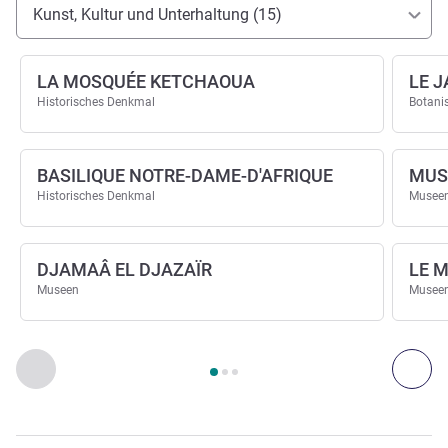
Erreichbarkeit und Anbindung
Kunst, Kultur und Unterhaltung (15)
LA MOSQUÉE KETCHAOUA
LE 
Historisches Denkmal
Botani
BASILIQUE NOTRE-DAME-D'AFRIQUE
MUS
Historisches Denkmal
Musee
DJAMAÂ EL DJAZAÏR
LE 
Museen
Musee
Seite
1
von
3
, Kunst, Kultur und Unterhaltung 1 :, Kunst, Kultu
Zurück - Kunst, Kultur und Unterhaltung
Wei