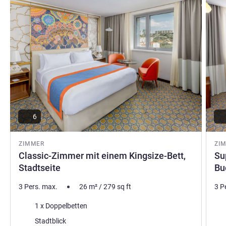
6
ZIMMER
ZI
Classic-Zimmer mit einem Kingsize-Bett,
Su
Stadtseite
Bu
3 Pers. max.
26
m²
/
279
sq ft
3 P
Bettwäsche
Bet
1 x Doppelbetten
Aussicht:
Aus
Stadtblick