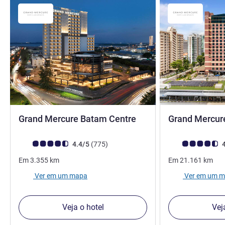
5 estrelas
Grand Mercure Batam Centre
Grand Mercur
Nota clientes Avis (Classificação ALL)
comentários
Nota clientes Avi
4.4/5
(775
)
4
Em
3.355
km
Em
21.161
km
Ver em um mapa
Ver em um 
Veja o hotel
Vej