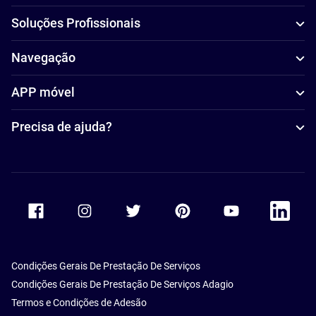
Soluções Profissionais
Navegação
APP móvel
Precisa de ajuda?
Accor Facebook
Accor Instagram
Accor Twitter
Accor Pinterest
Accor Youtube
Accor Li
Condições Gerais De Prestação De Serviços
Condições Gerais De Prestação De Serviços Adagio
Termos e Condições de Adesão