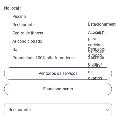
No local
Piscina
Estacionament
Restaurante
Acesso
Centro de fitness
Wi-Fi
para
Ar condicionado
cadeiras
Pequeno-
Bar
de rodas
almoço
Salas de
Propriedade 100% não fumadores
reunião
Serviço
de
Ver todos os serviços
quartos
Estacionamento
Restaurante