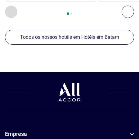
Página
1
de
2
, Os nossos outros estabelecimentos nas proxim
Anterior - Os nossos outros estabelecimentos nas proxim
Seg
Todos os nossos hotéis em Hotéis em Batam
Empresa