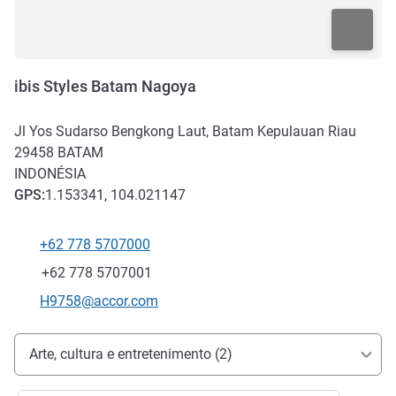
ibis Styles Batam Nagoya
Jl Yos Sudarso Bengkong Laut, Batam Kepulauan Riau
29458
BATAM
INDONÉSIA
GPS
:
1.153341, 104.021147
+62 778 5707000
Telefone
Fax
+62 778 5707001
E-mail de contacto
H9758@accor.com
Acesso e transporte
Arte, cultura e entretenimento (2)