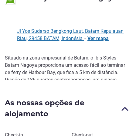
Jl Yos Sudarso Bengkong Laut, Batam Kepulauan
Riau, 29458 BATAM, Indonésia
-
Ver mapa
Situado na zona empresarial de Batam, o ibis Styles
Descrição
Batam Nagoya proporciona um acesso fácil ao terminar
de ferry de Harbour Bay, que fica a 5 km de distância.
Dispõe de 186 quartos contemporâneos, um ginásio,
piscina, spa e parque infantil. Pequeno-almoç o e WIFI
gratuitos para os hóspedes. Perfeito para viajantes em
As nossas opções de
negócios e em lazer.
alojamento
Reservar este hotel
Check-in
Check-out