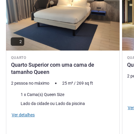
2
QUARTO
QU
Quarto Superior com uma cama de
Qu
tamanho Queen
2 p
2 pessoa no máximo
25
m²
/
269
sq ft
Ca
Cama
1 x Cama(s) Queen Size
Vist
Vistas:
Lado da cidade ou Lado da piscina
Ver
Ver detalhes