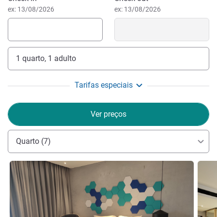
ex: 13/08/2026
ex: 13/08/2026
1 quarto, 1 adulto
Tarifas especiais
Ver preços
Quarto (7)
Ver detalhes
Ver de