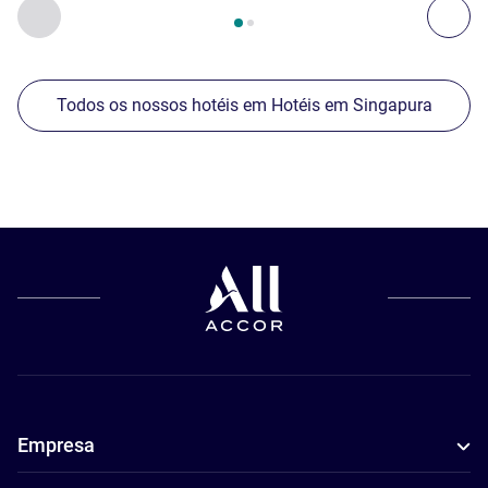
Página
1
de
2
, Os nossos outros estabelecimentos nas proxim
Anterior - Os nossos outros estabelecimentos nas proxim
Seg
Todos os nossos hotéis em Hotéis em Singapura
Empresa