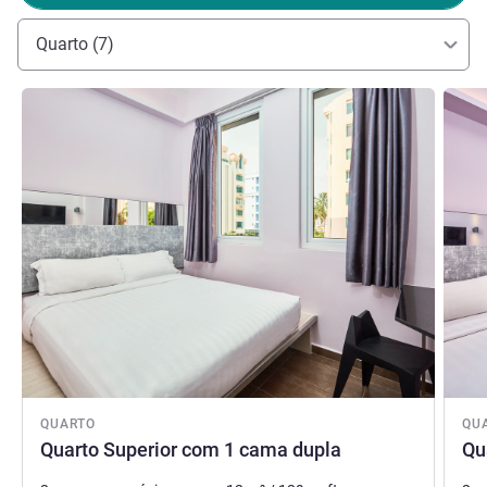
Quarto (7)
Ver detalhes
Ver de
QUARTO
QU
Quarto Superior com 1 cama dupla
Qu