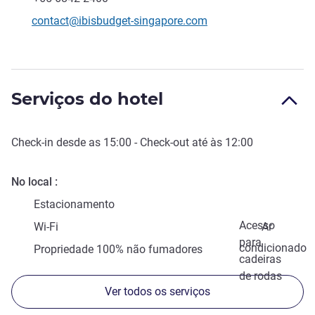
E-mail de contacto
contact@ibisbudget-singapore.com
Serviços do hotel
Check-in
desde as
15:00
-
Check-out
até às
12:00
No local
Estacionamento
Acesso
Wi-Fi
Ar
para
condicionado
Propriedade 100% não fumadores
cadeiras
de rodas
Ver todos os serviços