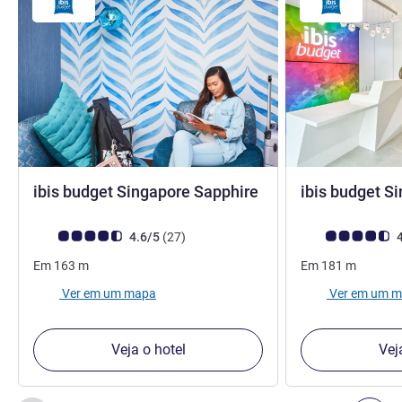
2 estrelas
ibis budget Singapore Sapphire
ibis budget S
2 estrelas
Nota clientes Avis (Classificação ALL)
comentários
Nota clientes Avi
4.6/5
(27
)
4
Em
163
m
Em
181
m
Ver em um mapa
Ver em um 
Veja o hotel
Vej