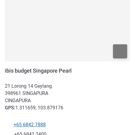
ibis budget Singapore Pearl
21 Lorong 14 Geylang
398961
SINGAPURA
CINGAPURA
GPS
:
1.311659, 103.879176
+65 6842 7888
Telefone
Fax
+65 6842 2400