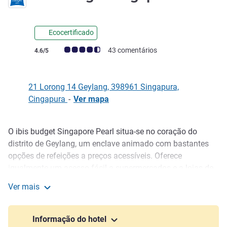
Ecocertificado
Nota clientes Avis (Classificação ALL)
43 comentários
4.6/5
21 Lorong 14 Geylang, 398961 Singapura,
Cingapura
-
Ver mapa
O ibis budget Singapore Pearl situa-se no coração do
Descrição
distrito de Geylang, um enclave animado com bastantes
opções de refeições a preços acessíveis. Oferece
igualmente um acesso fácil a supermercados e a lojas de
conveniência abertas 24 horas/dia. Arquitetura histórica,
Ver mais
diversidade cultural e restaurantes de culto são apenas
ibis budget Singapore Pearl
algumas das atrações disponíveis. Os hóspedes podem
passear pelas vielas sinuosas repletas de lojas coloridas,
Informação do hotel