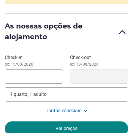
mesquitas, templos, bares e muito mais! Vale a pena
visitar Geylang.
Ofertas incríveis, conforto, design elegante e um
As nossas opções de
ambiente divertido - tudo aquilo que irá encontrar no ibis
alojamento
budget Singapore Pearl. Estamos à sua espera!
Andy Gan, Gestão hoteleira
Reservar este hotel
Check-in
Check-out
ex: 13/08/2026
ex: 13/08/2026
1 quarto, 1 adulto
Tarifas especiais
Ver preços