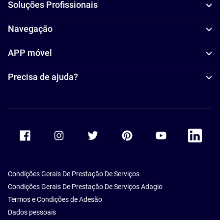
Soluções Profissionais
Navegação
APP móvel
Precisa de ajuda?
Accor Facebook
Accor Instagram
Accor Twitter
Accor Pinterest
Accor Youtube
Accor Li
Condições Gerais De Prestação De Serviços
Condições Gerais De Prestação De Serviços Adagio
Termos e Condições de Adesão
Dados pessoais