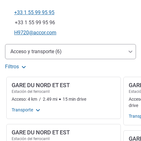
+33 1 55 99 95 95
Teléfono
Fax
+33 1 55 99 95 96
Correo electrónico de contacto
H9720@accor.com
Acceso y transporte
Acceso y transporte (6)
Filtros
GARE DU NORD ET EST
GAR
Estación del ferrocarril
Estació
Acceso:
4
km
/
2.49
mi
15
min
drive
Acces
drive
Transporte
Trans
GARE DU NORD ET EST
GAR
Estación del ferrocarril