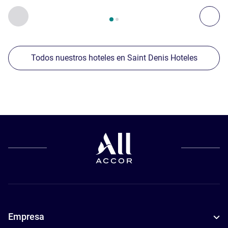
Página
1
de
2
, Nuestros establecimientos cercanos 1 :, Nuest
Anterior - Nuestros establecimientos cercanos
Sig
Todos nuestros hoteles en Saint Denis Hoteles
Empresa