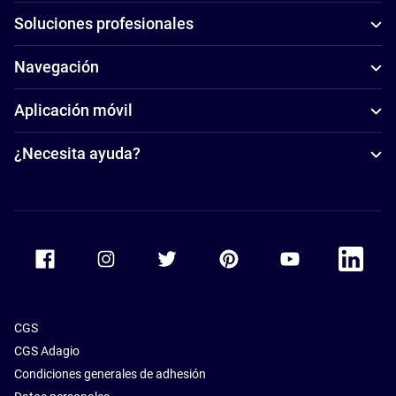
Soluciones profesionales
Navegación
Aplicación móvil
¿Necesita ayuda?
Accor Facebook
Accor Instagram
Accor Twitter
Accor Pinterest
Accor Youtube
Accor Li
CGS
CGS Adagio
Condiciones generales de adhesión