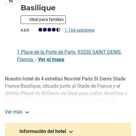
4 estrellas
Basilique
Ideal para familias
Nota de clientes de Avis (Clasificación de ALL)
1.164 opiniones
4.5/5
1 Place de la Porte de Paris, 93200 SAINT DENIS,
Francia
-
Ver el mapa
Nuestro hotel de 4 estrellas Novotel Paris St Denis Stade
Descripción
France Basilique, situado junto al Stade de France y el
distrito Pleyel de St-Denis, es ideal para soñar, divertirse o
trabajar. Descubra un universo zen para disfrutar de
momentos compartidos. Desde el bar de la azotea podrá
Ver más
contemplar las vistas a París y la torre Eiffel. Deguste la
Novotel Paris Stade Basilique
cocina casera en el patio ajardinado de nuestro
restaurante o bien haga ejercicio en el gimnasio. Tenemos
Información del hotel