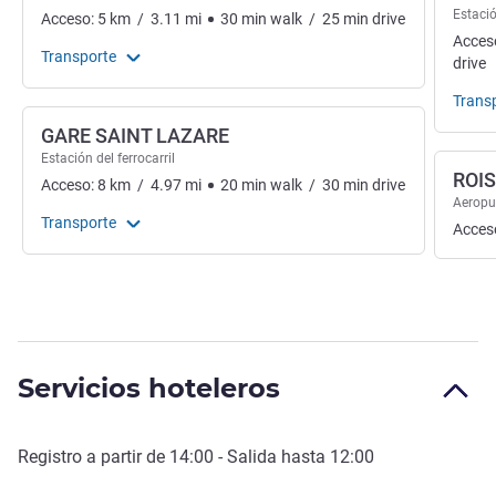
Estació
Acceso:
5
km
/
3.11
mi
30
min
walk
/
25
min
drive
Acces
Transporte
drive
Trans
GARE SAINT LAZARE
Estación del ferrocarril
ROI
Acceso:
8
km
/
4.97
mi
20
min
walk
/
30
min
drive
Aeropu
Transporte
Acces
Servicios hoteleros
Registro a partir de
14:00
- Salida hasta
12:00