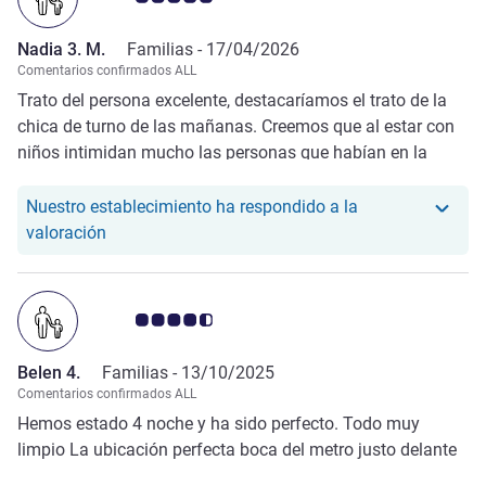
Nadia 3. M.
Familias -
17/04/2026
Comentarios confirmados ALL
Trato del persona excelente, destacaríamos el trato de la
chica de turno de las mañanas. Creemos que al estar con
niños intimidan mucho las personas que habían en la
puerta vendiendo tabaco, supongo que es por tener el
metro justo en la puerta. Pero ha sido una estancia muy
Nuestro establecimiento ha respondido a la
agradable.
Nuestro hotel ha respondido a la valoración de Na
valoración
Nota de clientes de Avis 4.5/5
Belen 4.
Familias -
13/10/2025
Comentarios confirmados ALL
Hemos estado 4 noche y ha sido perfecto. Todo muy
limpio La ubicación perfecta boca del metro justo delante