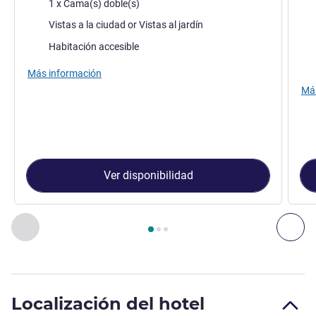
Ropa de cama
1 x Cama(s) doble(s)
Rop
Views :
Vistas a la ciudad or Vistas al jardín
Vie
Habitación accesible
Más información
Más
Ver disponibilidad
Página
1
de
3
, Habitación 1 : Habitación Standard con 1 cam
Anterior - Habitación
Sig
Localización del hotel