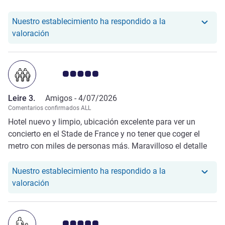
desayuno, habitaciones preciosas y cómodas... Impecable
Nuestro establecimiento ha respondido a la
Nuestro hotel ha respondido a la valoración de Ar
valoración
Nota de clientes de Avis 5.0/5
Leire 3.
Amigos -
4/07/2026
Comentarios confirmados ALL
Hotel nuevo y limpio, ubicación excelente para ver un
concierto en el Stade de France y no tener que coger el
metro con miles de personas más. Maravilloso el detalle
de la cajita personalizada del grupo encima de la cama a
nuestra llegada, así como su música sonando en la
Nuestro establecimiento ha respondido a la
recepción!
Nuestro hotel ha respondido a la valoración de Lei
valoración
Nota de clientes de Avis 5.0/5