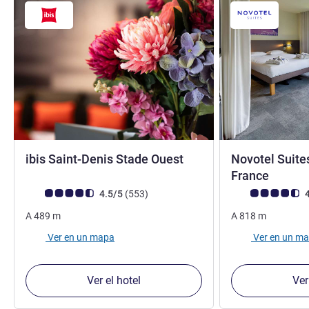
3 estrellas
ibis Saint-Denis Stade Ouest
Novotel Suite
4 estre
France
Nota de clientes de Avis (Clasificación de ALL)
opiniones
Nota de clientes d
4.5/5
(553
)
4
A
489
m
A
818
m
Ver en un mapa
Ver en un m
Ver el hotel
Ver