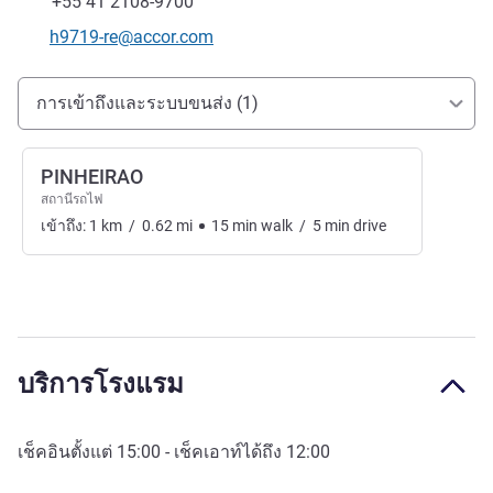
แฟกซ์
+55 41 2108-9700
อีเมลติดต่อ
h9719-re@accor.com
การเข้าถึงและการเดินทาง
การเข้าถึงและระบบขนส่ง (1)
PINHEIRAO
สถานีรถไฟ
เข้าถึง:
1
km
/
0.62
mi
15
min
walk
/
5
min
drive
บริการโรงแรม
เช็คอินตั้งแต่
15:00
- เช็คเอาท์ได้ถึง
12:00