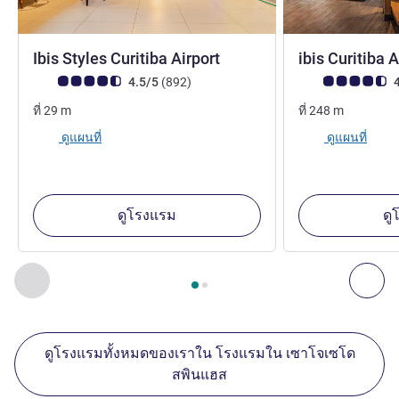
3 ดาว
Ibis Styles Curitiba Airport
ibis Curitiba 
คะแนนความคิดเห็นจากแขก (เรทติ้งบน ALL)
รีวิว รายการ
คะแนนความคิดเห็
4.5/5
(892
)
4
ที่
29
m
ที่
248
m
ดูแผนที่
ดูแผนที่
ดูโรงแรม
ดู
หน้า
1
จาก
2
, สถานประกอบการอื่นของเราที่อยู่ใกล้เคียง 1 :, ส
ก่อนหน้า - สถานประกอบการอื่นของเราที่อยู่ใกล้เคียง
ถัด
ดูโรงแรมทั้งหมดของเราใน โรงแรมใน เซาโจเซโด
สพินแฮส