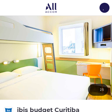
Load
25
ibis budget Curitiba