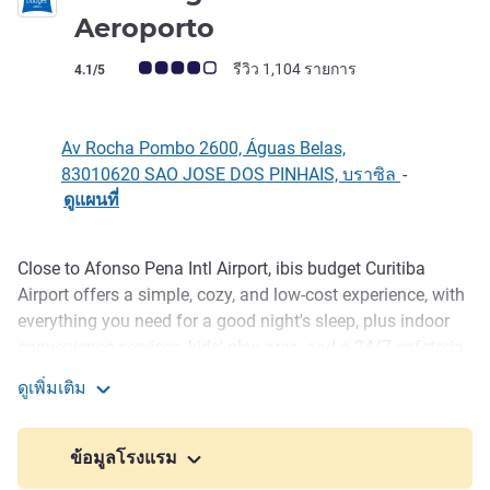
2 ดาว
Aeroporto
คะแนนความคิดเห็นจากแขก (เรทติ้งบน ALL)
รีวิว 1,104 รายการ
4.1/5
Av Rocha Pombo 2600, Águas Belas,
83010620 SAO JOSE DOS PINHAIS, บราซิล
-
ดูแผนที่
Close to Afonso Pena Intl Airport, ibis budget Curitiba
รายละเอียด
Airport offers a simple, cozy, and low-cost experience, with
everything you need for a good night's sleep, plus indoor
convenience services, kids' play area, and a 24/7 cafeteria
for guests to bring and eat their meals in. With car park,
ดูเพิ่มเติม
free WIFI, and fast check-out, this is the perfect choice for
ibis budget Curitiba Aeroporto
guests looking for convenience and agility.
ข้อมูลโรงแรม
São José dos Pinhais may be small, but it is also sure to