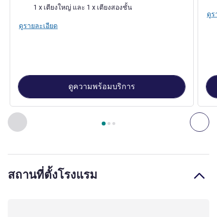
เครื่องนอน
1 x เตียงใหญ่ และ 1 x เตียงสองชั้น
ดูร
ดูรายละเอียด
ดูความพร้อมบริการ
หน้า
1
จาก
3
, ห้องพัก 1 : Standard Apartment with 1 double b
ก่อนหน้า - ห้องพัก
ถัดไ
สถานที่ตั้งโรงแรม