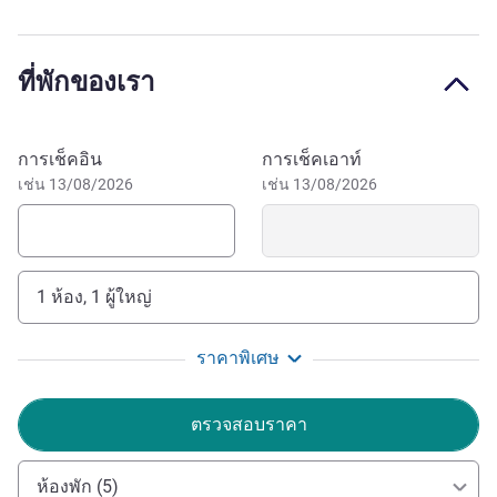
offer everything you need when it comes to a diversified
culinary experience and unusual, remarkable touristic
spots. Visit Colônia Mergulhão (Caminho do Vinho), the
ที่พักของเรา
Araucaria Winery and/or the Atílio Rocco Municipal
Museum. For a quieter time, enjoy the São José park and
the zoo, both around 20 min. away from the hotel.
จองโรงแรมนี้
การเช็คอิน
การเช็คเอาท์
Whether on business or leisure, alone or with family, the
เช่น 13/08/2026
เช่น 13/08/2026
ibis Budget Curitiba Airport Hotel is perfect for convenience
at low cost, just 5 minutes from the airport.
Welcome to the Ibis Budget Curitiba Airport Hotel. A
1 ห้อง, 1 ผู้ใหญ่
friendly and optimum location with intelligent
accommodation. André Trevisan General Manager.
ราคาพิเศษ
Ewelim Serafim ฝ่ายบริหารโรงแรม
ตรวจสอบราคา
ห้องพัก (5)