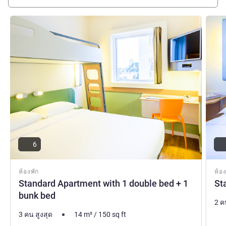
ดูรายละเอียด
ดูรายล
6
ห้องพัก
ห้อง
Standard Apartment with 1 double bed + 1
St
bunk bed
2 ค
3 คน สูงสุด
14
m²
/
150
sq ft
เคร