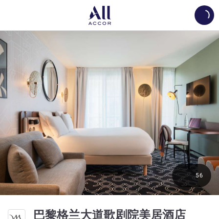
Load
56
4 星
巴黎格兰大道歌剧院美居酒店