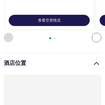
查看空房情况
第
1
页，共
3
页
, 客房 1 : 尊享房，配备 1 张双人床 , 客房 2
上一个 - 客房
下一
酒店位置