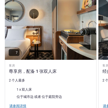
7
客房
客
尊享房，配备 1 张双人床
经
2 个人最多
2 
床上用品
床
1 x 双人床
景色:
景色
位于城市边 或者 位于庭院旁边
请参阅详情
请