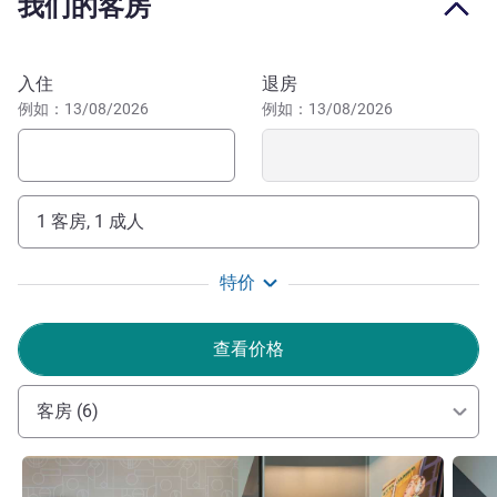
我们的客房
东站，附近有 4 条地铁线，方便您乘坐公共交通工具出
行。
预订此酒店
入住
退房
酒店距离北站和东站 0.8 公里，附近有 4 条地铁线，可快速
例如：13/08/2026
例如：13/08/2026
直达市内的景点：加尼叶歌剧院、埃菲尔铁塔、香榭丽舍大
街、卢浮宫博物馆和巴黎圣母院。
我们已获得 2026 年的绿钥匙认证！我们致力于推广生态
保护措施，每天都为保护地球尽一份力。每一项行动都能带
1 客房, 1 成人
来改变。让我们携手共进，共筑绿色未来！
NATHALIE TARDY 酒店管理
特价
查看价格
客房 (6)
请参阅详情
请参