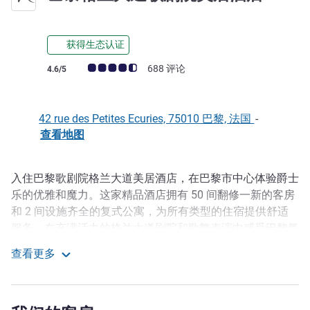
获得生态认证
客户意见评级 (ALL 评级)
688 评论
4.6/5
42 rue des Petites Ecuries, 75010 巴黎, 法国
-
查看地图
入住巴黎歌剧院格兰大道美居酒店，在巴黎市中心体验爵士
描述
乐的优雅和魔力。这家精品酒店拥有 50 间翻修一新的客房
和 2 间设施齐全的复式公寓，为所有类型的住宿提供舒适
服务。在充满活力的格兰大道剧院和歌舞表演中感受巴黎氛
围。在大莱克斯剧院和女神游乐厅观看演出，或在老佛爷百
查看更多
货公司疯狂购物。
巴黎格兰大道歌剧院美居酒店
无论您是商务旅行还是家庭度假，我们的酒店都将满足您的
所有期望，并提升您的住宿体验。 我们的酒店靠近北站和