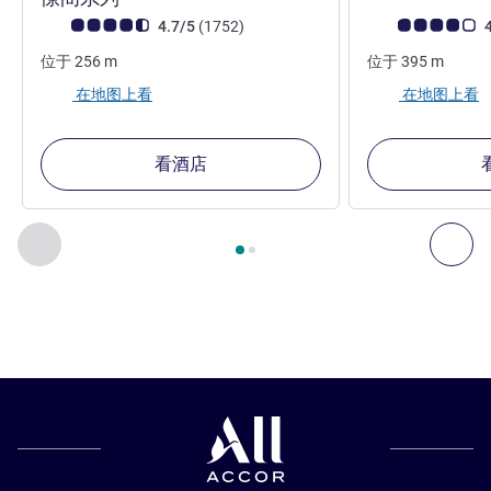
客户意见评级 (ALL 评级)
评论
客户意见评级 (ALL
4.7/5
(1752
)
4
位于
256
m
位于
395
m
在地图上看
在地图上看
看酒店
第
1
页，共
2
页
, 我们在附近的其他酒店 1 :, 我们在附近的其他酒
上一个 - 我们在附近的其他酒店
下