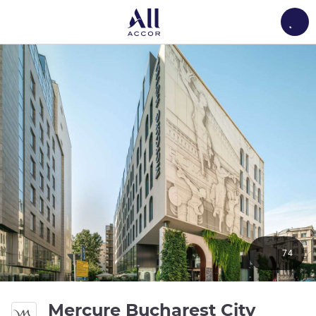
Load
74
Mercure Bucharest City