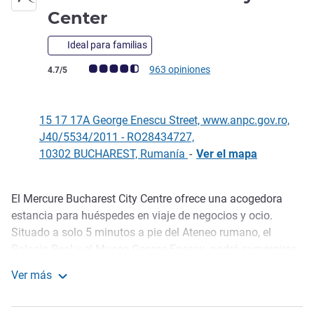
4 estrellas
Center
Ideal para familias
Nota de clientes de Avis (Clasificación de ALL)
963 opiniones
4.7/5
15 17 17A George Enescu Street, www.anpc.gov.ro,
J40/5534/2011 - RO28434727,
10302 BUCHAREST, Rumanía
-
Ver el mapa
El Mercure Bucharest City Centre ofrece una acogedora
Descripción
estancia para huéspedes en viaje de negocios y ocio.
Situado a solo 5 minutos a pie del Ateneo rumano, el
Palacio Real y el Museo George Enescu, podrá sumergirse
en el corazón de la rica cultura de Bucarest. Gracias a las
Ver más
estaciones de metro y autobús cercanas, es muy fácil
Mercure Bucharest City Center
explorar la ciudad. Las habitaciones están diseñadas para