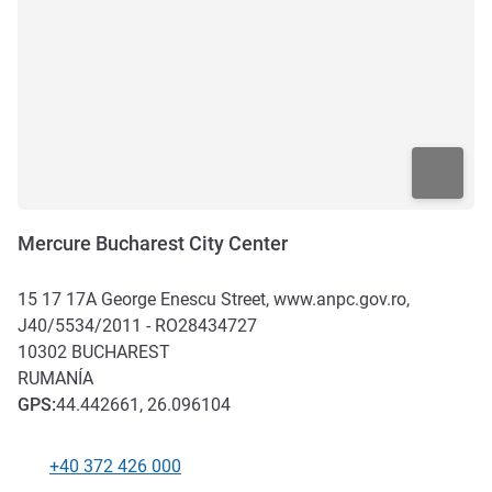
Mercure Bucharest City Center
15 17 17A George Enescu Street, www.anpc.gov.ro,
J40/5534/2011 - RO28434727
10302
BUCHAREST
RUMANÍA
GPS
:
44.442661, 26.096104
+40 372 426 000
Teléfono