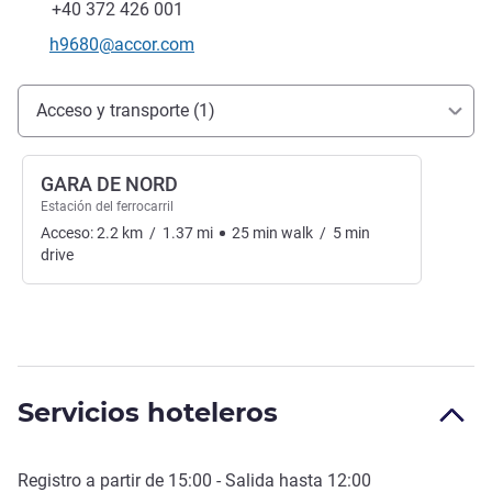
Fax
+40 372 426 001
Correo electrónico de contacto
h9680@accor.com
Acceso y transporte
Acceso y transporte (1)
GARA DE NORD
Estación del ferrocarril
Acceso:
2.2
km
/
1.37
mi
25
min
walk
/
5
min
drive
Servicios hoteleros
Registro a partir de
15:00
- Salida hasta
12:00