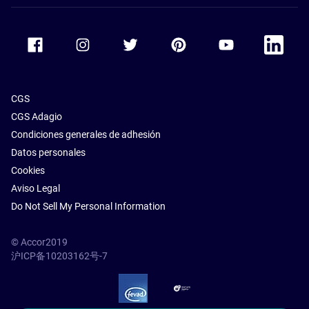
Accor Facebook
Accor Instagram
Accor Twitter
Accor Pinterest
Accor Youtube
Accor Li
CGS
CGS Adagio
Condiciones generales de adhesión
Datos personales
Cookies
Aviso Legal
Do Not Sell My Personal Information
© Accor2019
沪ICP备10203162号-7
SSL Secure – globalSign