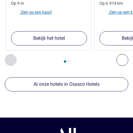
Op
9
m
Op
6.974
km
Zien op een kaart
Zien op een 
Bekijk het hotel
Bekij
Pagina
1
van
2
, Onze andere etablissementen in de buurt 1 :,
Vorige - Onze andere etablissementen in de buurt
Vol
Al onze hotels in Osasco Hotels