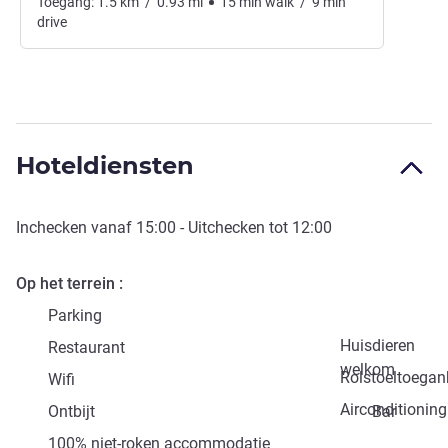
Toegang:
1.5
km
/
0.93
mi
15
min
walk
/
9
min
drive
Hoteldiensten
Inchecken vanaf
15:00
- Uitchecken tot
12:00
Op het terrein
Parking
Huisdieren
Restaurant
welkom
Rolstoeltoegank
Wifi
Airconditioning
Ontbijt
Bar
100% niet-roken accommodatie