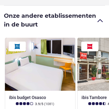
Onze andere etablissementen
in de buurt
2 sterren
ibis budget Osasco
ibis Tambore
Avis-klantbeoordeling (ALL beoordeling)
beoordelingen
Avis-klantbeoorde
3.9/5
(1081
)
4