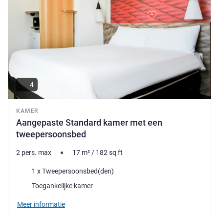
4
KAMER
Aangepaste Standard kamer met een
tweepersoonsbed
2 pers. max
17
m²
/
182
sq ft
Beddengoed
1 x Tweepersoonsbed(den)
Toegankelijke kamer
Meer informatie