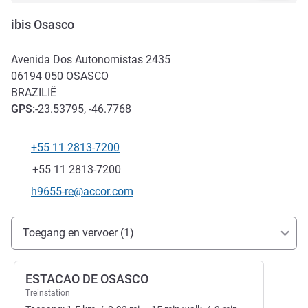
ibis Osasco
Avenida Dos Autonomistas 2435
06194 050
OSASCO
BRAZILIË
GPS
:
-23.53795, -46.7768
+55 11 2813-7200
Telefoon
Fax
+55 11 2813-7200
E-mailadres voor contact
h9655-re@accor.com
Toegang en transport
Toegang en vervoer (1)
ESTACAO DE OSASCO
Treinstation