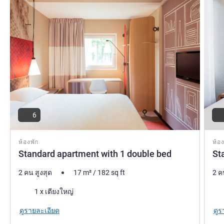
6
ห้องพัก
ห้อง
Standard apartment with 1 double bed
St
2 คน สูงสุด
17
m²
/
182
sq ft
2 ค
เครื่องนอน
เคร
1 x เตียงใหญ่
ดูรายละเอียด
ดูร