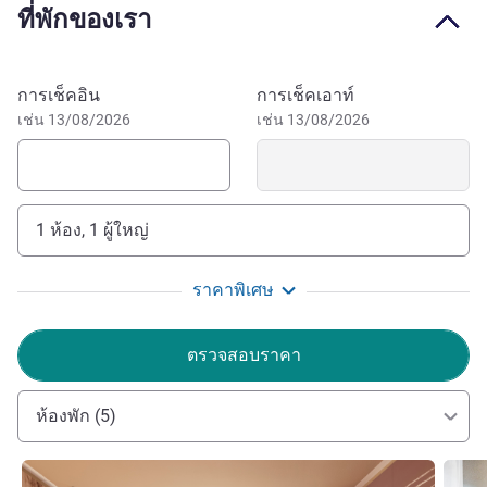
ที่พักของเรา
is just a 4-minute drive from the hotel for shopping and
leisure. And right next to the hotel, a 4-minute walk away, is
the Havan Store. Now, for outdoor excursions, visit the
จองโรงแรมนี้
การเช็คอิน
การเช็คเอาท์
Carajás National Forest, a 17-minute drive from the hotel,
เช่น 13/08/2026
เช่น 13/08/2026
perfect for ecotourism and teeming with wild animals. And
the Parque Zoobotânico do Vale, a 47-minute drive from
the hotel, is also a beautiful walk.
ibis Paraupebas offers a good location to move around the
1 ห้อง, 1 ผู้ใหญ่
city, knowing sights, and a comfortable stay in a beautiful
and pleasant environment. Make your reservation and
ราคาพิเศษ
come to Parauapebas.
Welcome to ibis Parauapebas! We hope you have a
ตรวจสอบราคา
pleasant stay. Joice Oliveira, manager.
Joice Oliveira ฝ่ายบริหารโรงแรม
ห้องพัก (5)
ดูรายละเอียด
ดูรายล