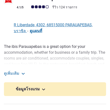
คะแนนความคิดเห็นจากแขก (เรทติ้งบน ALL)
รีวิว 124 รายการ
4.1/5
R Liberdade, 4302, 68515000 PARAUAPEBAS,
บราซิล
-
ดูแผนที่
The ibis Parauapebas is a great option for your
รายละเอียด
accommodation, whether for business or a family trip. The
rooms are air conditioned, accommodate couples, singles,
and have free Wi-Fi. In the restaurant, breakfast, lunch and
dinner are served. All optional and with a varied menu. The
ดูเพิ่มเติม
bar is open 24 hours a day in a friendly space. In addition,
Ibis Parauapebas
the ibis Parauapebas hotel has a business center to help
with work tasks and a parking lot with 70 spaces. And your
ข้อมูลโรงแรม
puppy is welcome, for a fee.
The ibis Parauapebas is well located and allows you to
quickly reach various points of interest. Partage Shopping