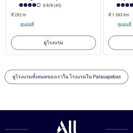
คะแนนความคิดเห็นจากแขก (เรทติ้งบน ALL)
รีวิว รายการ
คะแนนความคิ
3.9/5
(45
)
ที่
282
m
ที่
1.583
km
ดูแผนที่
ดูแผนที่
ดูโรงแรม
ดูโรงแรมทั้งหมดของเราใน โรงแรมใน Parauapebas