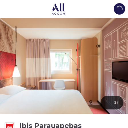
Load
27
3 ดาว
Ibis Parauapebas