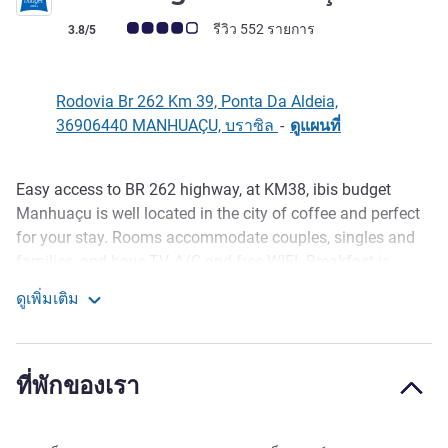
คะแนนความคิดเห็นจากแขก (เรทติ้งบน ALL)
รีวิว 552 รายการ
3.8/5
Rodovia Br 262 Km 39, Ponta Da Aldeia,
36906440 MANHUAÇU, บราซิล
-
ดูแผนที่
Easy access to BR 262 highway, at KM38, ibis budget
รายละเอียด
Manhuaçu is well located in the city of coffee and perfect
for your stay. Rooms accommodate couples, singles and
families, and have TV, A/C and free WIFI. Breakfast is
served daily (optional). Convenience store is available 24
ดูเพิ่มเติม
hours. And this Manhuaçu hotel also has free parking and
Ibis budget Manhuaçu
Business Center. We accept small dogs (for a fee).
Enjoy your stay at ibis Manhuaçu hotel to visit and get to
ที่พักของเรา
know more of this city. Visit the Coffee Castle, a 27-min
drive, and taste special coffees and fine sweets in a castle-
themed setting. Visit downtown and 5 de Novembro