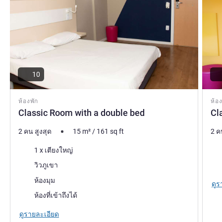
10
ห้องพัก
ห้อง
Classic Room with a double bed
Cl
2 คน สูงสุด
15
m²
/
161
sq ft
2 ค
เครื่องนอน
เคร
1 x เตียงใหญ่
วิว:
โรงแ
วิวภูเขา
โรงแรมที่มีห้องพักมากที่สุด:
ห้องมุม
ดูร
ห้องที่เข้าถึงได้
ดูรายละเอียด