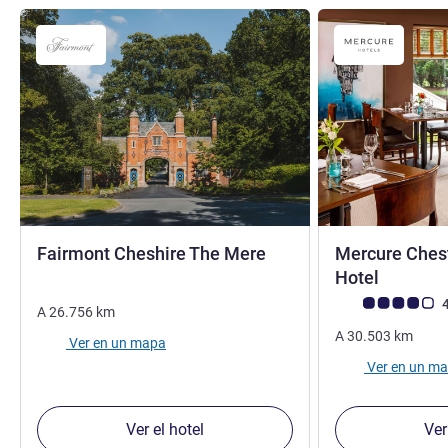
5 estrellas
Fairmont Cheshire The Mere
Mercure Ches
4 estrel
Hotel
Nota de clientes d
4
A
26.756
km
A
30.503
km
Ver en un mapa
Ver en un m
Ver el hotel
Ver