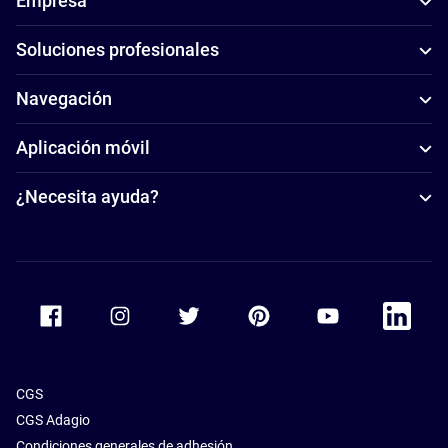
Empresa
Soluciones profesionales
Navegación
Aplicación móvil
¿Necesita ayuda?
Accor Facebook
Accor Instagram
Accor Twitter
Accor Pinterest
Accor Youtube
Accor Li
CGS
CGS Adagio
Condiciones generales de adhesión