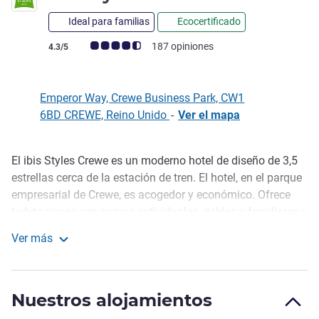
Ideal para familias
Ecocertificado
Nota de clientes de Avis (Clasificación de ALL)
187 opiniones
4.3/5
Emperor Way, Crewe Business Park, CW1
6BD CREWE, Reino Unido
-
Ver el mapa
El ibis Styles Crewe es un moderno hotel de diseño de 3,5
Descripción
estrellas cerca de la estación de tren. El hotel, en el parque
empresarial de Crewe, es acogedor y económico. Ofrece
habitaciones con camas individuales, dobles y familiares y
su diseño se inspira en el legado ferroviario de la ciudad. El
Ver más
hotel admite mascotas y es ideal para explorar Cheshire
ibis Styles Crewe
(Jodrell Bank y Trentham Gardens a 30 min). Servicio
excelente, aparcamiento gratuito, gimnasio, restaurante y
Nuestros alojamientos
salas de reuniones para 80 personas.