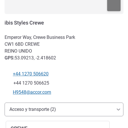
ibis Styles Crewe
Emperor Way, Crewe Business Park
CW1 6BD
CREWE
REINO UNIDO
GPS
:
53.09213, -2.418602
+44 1270 506620
Teléfono
Fax
+44 1270 506625
Correo electrónico de contacto
H9548@accor.com
Acceso y transporte
Acceso y transporte (2)